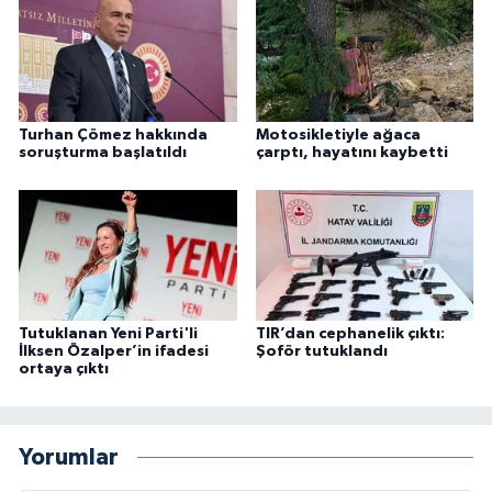
Turhan Çömez hakkında
Motosikletiyle ağaca
soruşturma başlatıldı
çarptı, hayatını kaybetti
Tutuklanan Yeni Parti'li
TIR’dan cephanelik çıktı:
İlksen Özalper’in ifadesi
Şoför tutuklandı
ortaya çıktı
Yorumlar