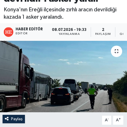
Konya'nın Ereğli ilçesinde zırhlı aracın devrildiği
kazada 1 asker yaralandı.
HABER EDITÖR
08.07.2026 - 19:33
2
EDITÖR
YAYINLANMA
PAYLAŞIM
GÖS
Paylaş
-
+
A
A