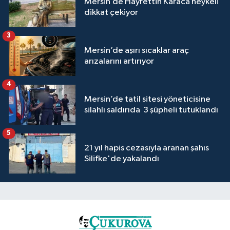
Mersin’de Hayrettin Karaca heykeli
dikkat çekiyor
3
Mersin’de aşırı sıcaklar araç
arızalarını artırıyor
4
Mersin’de tatil sitesi yöneticisine
silahlı saldırıda 3 şüpheli tutuklandı
5
21 yıl hapis cezasıyla aranan şahıs
Silifke'de yakalandı