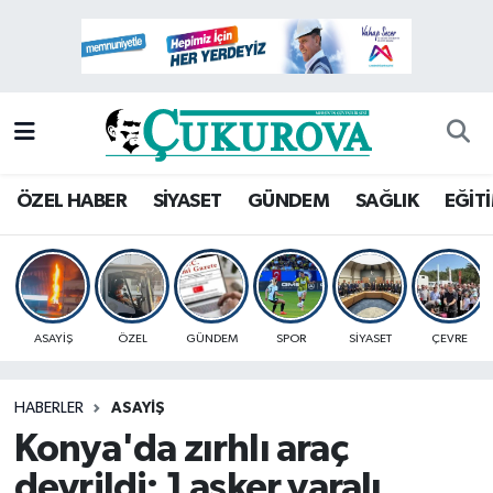
Mersin Nöbetçi Eczaneler
Mersin Hava Durumu
Mersin Namaz Vakitleri
ÖZEL HABER
SİYASET
GÜNDEM
SAĞLIK
EĞİT
Mersin Trafik Yoğunluk Haritası
Süper Lig Puan Durumu ve Fikstür
ASAYİŞ
ÖZEL
GÜNDEM
SPOR
SİYASET
ÇEVRE
Tüm Manşetler
HABERLER
ASAYİŞ
Son Dakika Haberleri
Konya'da zırhlı araç
Haber Arşivi
devrildi: 1 asker yaralı