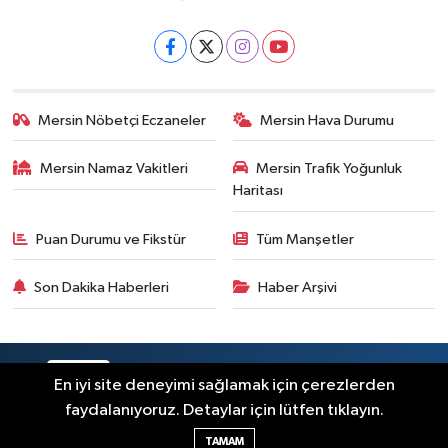
Mersin Nöbetçi Eczaneler
Mersin Hava Durumu
Mersin Namaz Vakitleri
Mersin Trafik Yoğunluk
Haritası
Puan Durumu ve Fikstür
Tüm Manşetler
Son Dakika Haberleri
Haber Arşivi
RSS
Copyright © 2025. Her hakkı saklıdır.
En iyi site deneyimi sağlamak için çerezlerden
faydalanıyoruz. Detaylar için lütfen tıklayın.
Haber Yazılımı:
TE Bilişim
TAMAM