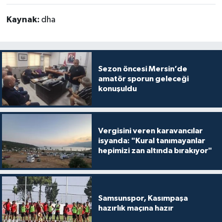
Kaynak:
dha
Sezon öncesi Mersin’de
amatör sporun geleceği
konuşuldu
Vergisini veren karavancılar
isyanda: "Kural tanımayanlar
hepimizi zan altında bırakıyor"
Samsunspor, Kasımpaşa
hazırlık maçına hazır