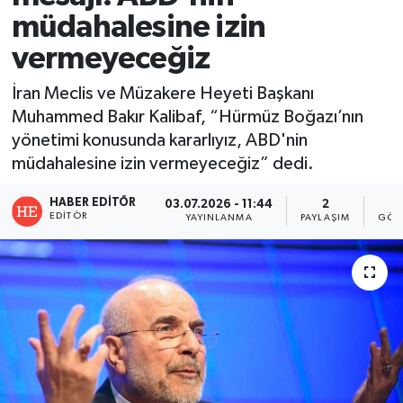
müdahalesine izin
vermeyeceğiz
İran Meclis ve Müzakere Heyeti Başkanı
Muhammed Bakır Kalibaf, “Hürmüz Boğazı’nın
yönetimi konusunda kararlıyız, ABD'nin
müdahalesine izin vermeyeceğiz” dedi.
HABER EDITÖR
03.07.2026 - 11:44
2
EDITÖR
YAYINLANMA
PAYLAŞIM
GÖS