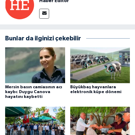
Haber Editör
Bunlar da ilginizi çekebilir
Mersin basın camiasının acı
Büyükbaş hayvanlara
kaybı: Duygu Canova
elektronik küpe dönemi
hayatını kaybetti