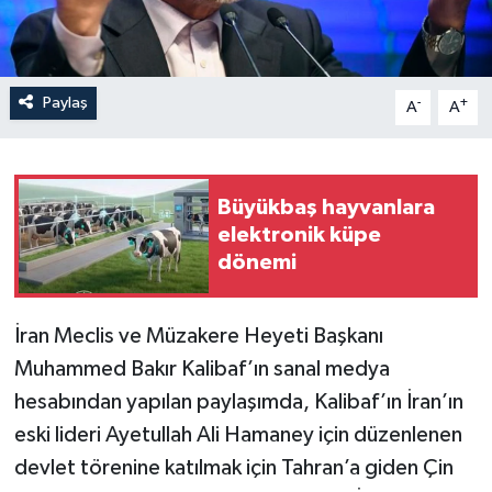
Paylaş
-
+
A
A
Büyükbaş hayvanlara
elektronik küpe
dönemi
İran Meclis ve Müzakere Heyeti Başkanı
Muhammed Bakır Kalibaf’ın sanal medya
hesabından yapılan paylaşımda, Kalibaf’ın İran’ın
eski lideri Ayetullah Ali Hamaney için düzenlenen
devlet törenine katılmak için Tahran’a giden Çin