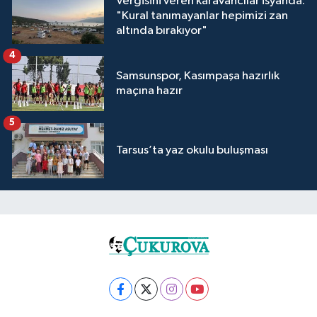
Vergisini veren karavancılar isyanda:
"Kural tanımayanlar hepimizi zan
altında bırakıyor"
4
Samsunspor, Kasımpaşa hazırlık
maçına hazır
5
Tarsus’ta yaz okulu buluşması