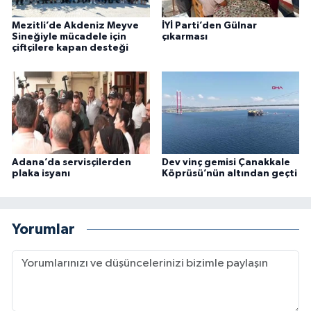
Mezitli’de Akdeniz Meyve
İYİ Parti’den Gülnar
Sineğiyle mücadele için
çıkarması
çiftçilere kapan desteği
Adana’da servisçilerden
Dev vinç gemisi Çanakkale
plaka isyanı
Köprüsü’nün altından geçti
Yorumlar