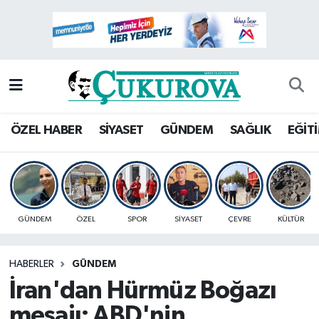
Mersin Nöbetçi Eczaneler
Mersin Hava Durumu
Mersin Namaz Vakitleri
ÖZEL HABER
SİYASET
GÜNDEM
SAĞLIK
EĞİT
Mersin Trafik Yoğunluk Haritası
Süper Lig Puan Durumu ve Fikstür
GÜNDEM
ÖZEL
SPOR
SİYASET
ÇEVRE
KÜLTÜR
Tüm Manşetler
HABERLER
GÜNDEM
Son Dakika Haberleri
İran'dan Hürmüz Boğazı
Haber Arşivi
mesajı: ABD'nin