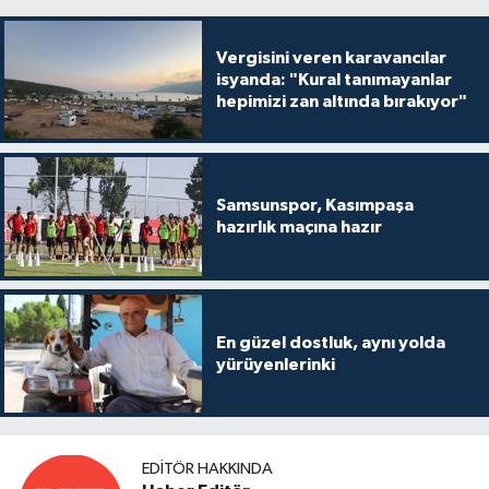
Vergisini veren karavancılar
isyanda: "Kural tanımayanlar
hepimizi zan altında bırakıyor"
Samsunspor, Kasımpaşa
hazırlık maçına hazır
En güzel dostluk, aynı yolda
yürüyenlerinki
EDITÖR HAKKINDA