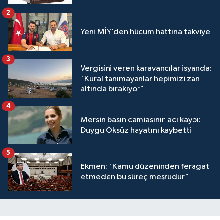
2
Yeni MİY’den hücum hattına takviye
3
Vergisini veren karavancılar isyanda:
"Kural tanımayanlar hepimizi zan
altında bırakıyor"
4
Mersin basın camiasının acı kaybı:
Duygu Öksüz hayatını kaybetti
5
Ekmen: "Kamu düzeninden feragat
etmeden bu süreç meşrudur"