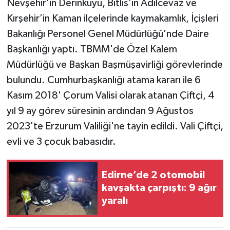
Nevşehir’in Derinkuyu, Bitlis’in Adilcevaz ve
Kırşehir’in Kaman ilçelerinde kaymakamlık, İçişleri
Bakanlığı Personel Genel Müdürlüğü'nde Daire
Başkanlığı yaptı. TBMM'de Özel Kalem
Müdürlüğü ve Başkan Başmüşavirliği görevlerinde
bulundu. Cumhurbaşkanlığı atama kararı ile 6
Kasım 2018' Çorum Valisi olarak atanan Çiftçi, 4
yıl 9 ay görev süresinin ardından 9 Ağustos
2023'te Erzurum Valiliği'ne tayin edildi. Vali Çiftçi,
evli ve 3 çocuk babasıdır.
Edirne’de 2 otomobil
kavşakta çarpıştı: 9 ağır
yaralı