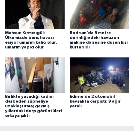
Mahsun Kırmızıgül:
Bodrum'da 5 metre
Ülkemizde barış havası
derinliğindeki havuzun
esiyor umarım kalıcı olur,
makine dairesine düşen kişi
umarım yapıcı olur
kurtarıldı
Birlikte yaşadığı kadını
Edirne’de 2 otomobil
darbeden şüpheliye
kavşakta çarpıştı: 9 ağır
uzaklaştırma; geçmiş
yaralı
yıllardaki darp görüntüleri
ortaya çıktı