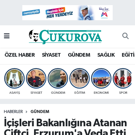
Mersin Nöbetçi Eczaneler
Mersin Hava Durumu
Mersin Namaz Vakitleri
ÖZEL HABER
SİYASET
GÜNDEM
SAĞLIK
EĞİT
Mersin Trafik Yoğunluk Haritası
Süper Lig Puan Durumu ve Fikstür
ASAYİŞ
SİYASET
GÜNDEM
EĞİTİM
EKONOMİ
SPOR
Tüm Manşetler
HABERLER
GÜNDEM
Son Dakika Haberleri
İçişleri Bakanlığına Atanan
Haber Arşivi
Çiftçi, Erzurum'a Veda Etti