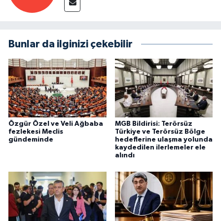
Bunlar da ilginizi çekebilir
Özgür Özel ve Veli Ağbaba
MGB Bildirisi: Terörsüz
fezlekesi Meclis
Türkiye ve Terörsüz Bölge
gündeminde
hedeflerine ulaşma yolunda
kaydedilen ilerlemeler ele
alındı