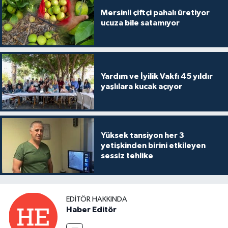
Mersinli çiftçi pahalı üretiyor
ucuza bile satamıyor
Yardım ve İyilik Vakfı 45 yıldır
yaşlılara kucak açıyor
Yüksek tansiyon her 3
yetişkinden birini etkileyen
sessiz tehlike
EDITÖR HAKKINDA
Haber Editör