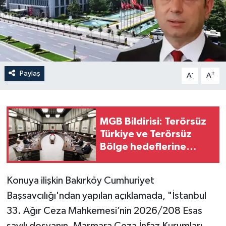
Paylaş
-
+
A
A
MGB Bildirisi: Terörsüz
Türkiye ve Terörsüz
Bölge hedeflerine
ulaşma yolunda
kaydedilen ilerlemeler
Konuya ilişkin Bakırköy Cumhuriyet
ele alındı
Başsavcılığı'ndan yapılan açıklamada, "İstanbul
33. Ağır Ceza Mahkemesi’nin 2026/208 Esas
sayılı dosyanın, Marmara Ceza İnfaz Kurumları