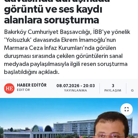
görüntü ve ses kaydı
alanlara soruşturma
Bakırköy Cumhuriyet Başsavcılığı, İBB'ye yönelik
'Yolsuzluk' davasında Ekrem İmamoğlu’nun
Marmara Ceza İnfaz Kurumları'nda görülen
duruşması sırasında çekilen görüntülerin sanal
medyada paylaşılmasıyla ilgili resen soruşturma
başlatıldığını açıkladı.
HABER EDITÖR
08.07.2026 - 20:03
3
EDITÖR
YAYINLANMA
PAYLAŞIM
GÖS