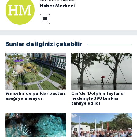
Haber Merkezi
Bunlar da ilginizi çekebilir
Yenişehir’de parklar baştan
Çin'de ‘Dolphin Tayfunu’
aşağı yenileniyor
nedeniyle 390 bin kişi
tahliye edildi