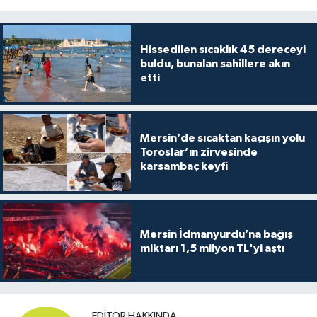
Hissedilen sıcaklık 45 dereceyi
buldu, bunalan sahillere akın
etti
Mersin’de sıcaktan kaçışın yolu
Toroslar’ın zirvesinde
karsambaç keyfi
Mersin İdmanyurdu’na bağış
miktarı 1,5 milyon TL'yi aştı
EDITÖR HAKKINDA