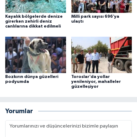
Kayalık bölgelerde denize
Milli park sayısı 696’ya
girerken zehirli deniz
ulaştı
canlılarına dikkat edilmeli
Bozkırın dünya güzelleri
Toroslar’da yollar
podyumda
yenileniyor, mahalleler
güzelleşiyor
Yorumlar