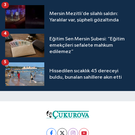
3
Mersin Mezitli’de silahlı saldırı:
Yaralılar var, şüpheli gözaltında
4
Eğitim Sen Mersin Şubesi: “Eğitim
emekçileri sefalete mahkum
edilemez”
5
Hissedilen sıcaklık 45 dereceyi
buldu, bunalan sahillere akın etti