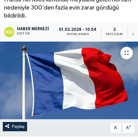
nedeniyle 300’den fazla evin zarar gördüğü
bildirildi.
HABER MERKEZI
01.02.2026 - 10:54
2
EDITÖR
YAYINLANMA
PAYLAŞIM
GÖ
Paylaş
-
+
A
A