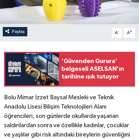
Paylaş
-
+
A
A
'Güvenden Gurura’
belgeseli ASELSAN’ın
tarihine ışık tutuyor
Bolu Mimar İzzet Baysal Mesleki ve Teknik
Anadolu Lisesi Bilişim Teknolojileri Alanı
öğrencileri, son günlerde okullarda yaşanan
saldırılardan sonra ve özellikle kadınlar, çocuklar
ve yaşlılar gibi risk altındaki bireylerin güvenliğini