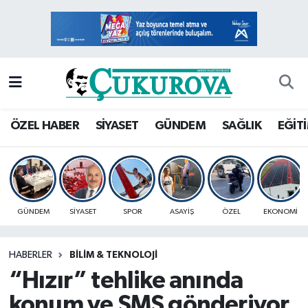
Mersin Nöbetçi Eczaneler
Mersin Hava Durumu
Mersin Namaz Vakitleri
ÖZEL HABER
SİYASET
GÜNDEM
SAĞLIK
EĞİT
Mersin Trafik Yoğunluk Haritası
Süper Lig Puan Durumu ve Fikstür
GÜNDEM
SİYASET
SPOR
ASAYİŞ
ÖZEL
EKONOMİ
Tüm Manşetler
HABERLER
BİLİM & TEKNOLOJİ
Son Dakika Haberleri
“Hızır” tehlike anında
Haber Arşivi
konum ve SMS gönderiyor