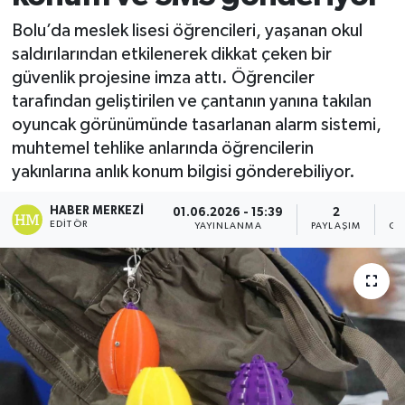
Bolu’da meslek lisesi öğrencileri, yaşanan okul
saldırılarından etkilenerek dikkat çeken bir
güvenlik projesine imza attı. Öğrenciler
tarafından geliştirilen ve çantanın yanına takılan
oyuncak görünümünde tasarlanan alarm sistemi,
muhtemel tehlike anlarında öğrencilerin
yakınlarına anlık konum bilgisi gönderebiliyor.
HABER MERKEZI
01.06.2026 - 15:39
2
EDITÖR
YAYINLANMA
PAYLAŞIM
GÖ