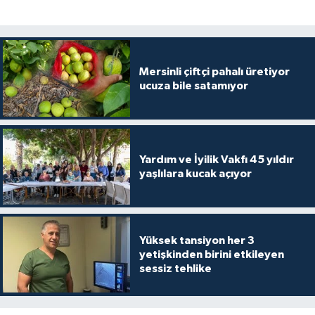
Mersinli çiftçi pahalı üretiyor
ucuza bile satamıyor
Yardım ve İyilik Vakfı 45 yıldır
yaşlılara kucak açıyor
Yüksek tansiyon her 3
yetişkinden birini etkileyen
sessiz tehlike