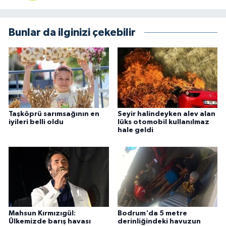
Bunlar da ilginizi çekebilir
Taşköprü sarımsağının en
Seyir halindeyken alev alan
iyileri belli oldu
lüks otomobil kullanılmaz
hale geldi
Mahsun Kırmızıgül:
Bodrum'da 5 metre
Ülkemizde barış havası
derinliğindeki havuzun