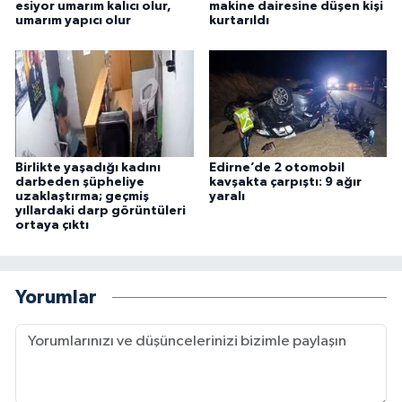
esiyor umarım kalıcı olur,
makine dairesine düşen kişi
umarım yapıcı olur
kurtarıldı
Birlikte yaşadığı kadını
Edirne’de 2 otomobil
darbeden şüpheliye
kavşakta çarpıştı: 9 ağır
uzaklaştırma; geçmiş
yaralı
yıllardaki darp görüntüleri
ortaya çıktı
Yorumlar