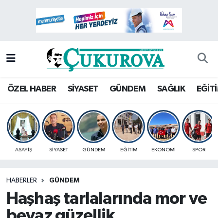
Mersin Nöbetçi Eczaneler
Mersin Hava Durumu
Mersin Namaz Vakitleri
ÖZEL HABER
SİYASET
GÜNDEM
SAĞLIK
EĞİT
Mersin Trafik Yoğunluk Haritası
Süper Lig Puan Durumu ve Fikstür
ASAYİŞ
SİYASET
GÜNDEM
EĞİTİM
EKONOMİ
SPOR
Tüm Manşetler
HABERLER
GÜNDEM
Son Dakika Haberleri
Haşhaş tarlalarında mor ve
Haber Arşivi
beyaz güzellik