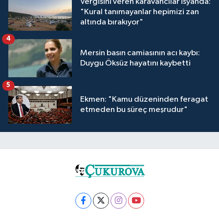
Vergisini veren karavancılar isyanda:
"Kural tanımayanlar hepimizi zan
altında bırakıyor"
4
Mersin basın camiasının acı kaybı:
Duygu Öksüz hayatını kaybetti
5
Ekmen: "Kamu düzeninden feragat
etmeden bu süreç meşrudur"