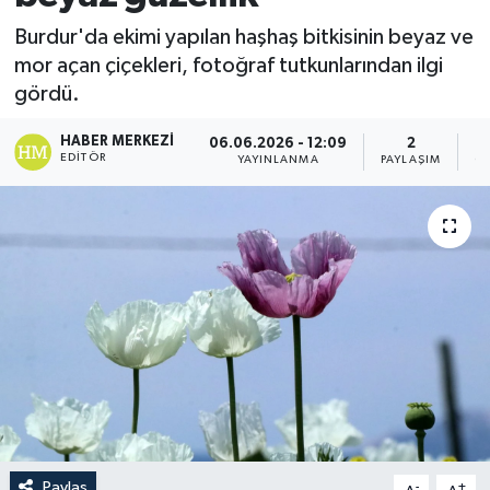
Burdur'da ekimi yapılan haşhaş bitkisinin beyaz ve
mor açan çiçekleri, fotoğraf tutkunlarından ilgi
gördü.
HABER MERKEZI
06.06.2026 - 12:09
2
EDITÖR
YAYINLANMA
PAYLAŞIM
G
Paylaş
-
+