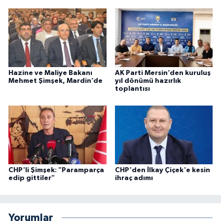
Hazine ve Maliye Bakanı
AK Parti Mersin’den kuruluş
Mehmet Şimşek, Mardin’de
yıl dönümü hazırlık
toplantısı
CHP'li Şimşek: "Paramparça
CHP'den İlkay Çiçek'e kesin
edip gittiler"
ihraç adımı
Yorumlar