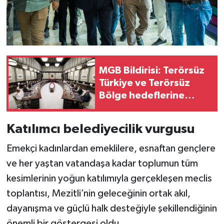
MGB Bildirisi: Terörsüz
Türkiye ve Terörsüz
Bölge hedeflerine
ulaşma yolunda
kaydedilen ilerlemeler
Katılımcı belediyecilik vurgusu
ele alındı
Emekçi kadınlardan emeklilere, esnaftan gençlere
ve her yaştan vatandaşa kadar toplumun tüm
kesimlerinin yoğun katılımıyla gerçekleşen meclis
toplantısı, Mezitli’nin geleceğinin ortak akıl,
dayanışma ve güçlü halk desteğiyle şekillendiğinin
önemli bir göstergesi oldu.