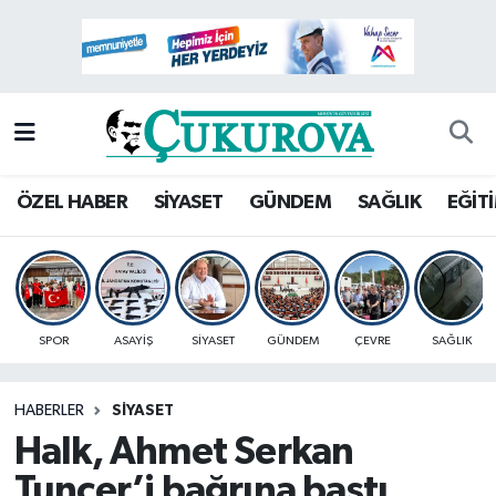
Mersin Nöbetçi Eczaneler
Mersin Hava Durumu
Mersin Namaz Vakitleri
ÖZEL HABER
SİYASET
GÜNDEM
SAĞLIK
EĞİT
Mersin Trafik Yoğunluk Haritası
Süper Lig Puan Durumu ve Fikstür
SPOR
ASAYİŞ
SİYASET
GÜNDEM
ÇEVRE
SAĞLIK
Tüm Manşetler
HABERLER
SİYASET
Son Dakika Haberleri
Halk, Ahmet Serkan
Haber Arşivi
Tuncer’i bağrına bastı