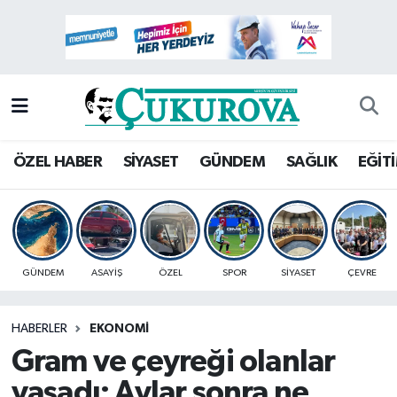
Mersin Nöbetçi Eczaneler
Mersin Hava Durumu
Mersin Namaz Vakitleri
ÖZEL HABER
SİYASET
GÜNDEM
SAĞLIK
EĞİT
Mersin Trafik Yoğunluk Haritası
Süper Lig Puan Durumu ve Fikstür
GÜNDEM
ASAYİŞ
ÖZEL
SPOR
SİYASET
ÇEVRE
Tüm Manşetler
HABERLER
EKONOMİ
Son Dakika Haberleri
Gram ve çeyreği olanlar
Haber Arşivi
yaşadı: Aylar sonra ne