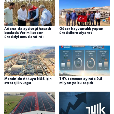
Adana'da ayçiçeği hasadı
Göçer hayvancılık yapan
başladı: Verimli sezon
üreticilere ziyaret
üreticiyi umutlandırdı
Mersin’de Akkuyu NGS için
THY, temmuz ayında 9,5
stratejik vurgu
milyon yolcu taşıdı