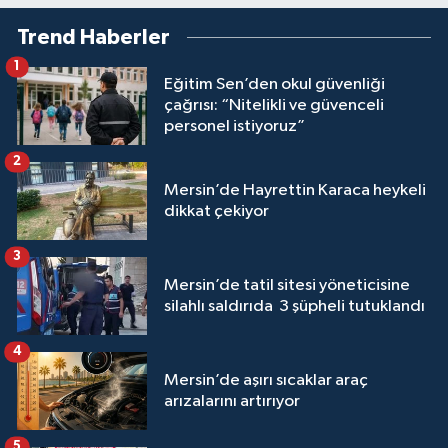
Trend Haberler
1
Eğitim Sen’den okul güvenliği
çağrısı: “Nitelikli ve güvenceli
personel istiyoruz”
2
Mersin’de Hayrettin Karaca heykeli
dikkat çekiyor
3
Mersin’de tatil sitesi yöneticisine
silahlı saldırıda 3 şüpheli tutuklandı
4
Mersin’de aşırı sıcaklar araç
arızalarını artırıyor
5