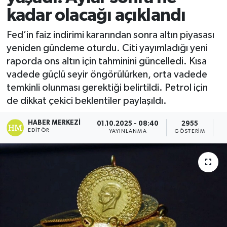
kadar olacağı açıklandı
Fed’in faiz indirimi kararından sonra altın piyasası
yeniden gündeme oturdu. Citi yayımladığı yeni
raporda ons altın için tahminini güncelledi. Kısa
vadede güçlü seyir öngörülürken, orta vadede
temkinli olunması gerektiği belirtildi. Petrol için
de dikkat çekici beklentiler paylaşıldı.
HABER MERKEZI
01.10.2025 - 08:40
2955
EDITÖR
YAYINLANMA
GÖSTERIM
O