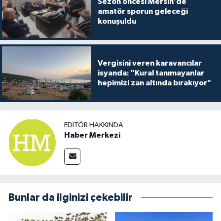
Sezon öncesi Mersin’de
amatör sporun geleceği
konuşuldu
Vergisini veren karavancılar
isyanda: "Kural tanımayanlar
hepimizi zan altında bırakıyor"
EDITÖR HAKKINDA
Haber Merkezi
Bunlar da ilginizi çekebilir