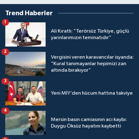
Trend Haberler
1
Ali Kıratlı: "Terörsüz Türkiye, güçlü
yarınlarımızın teminatıdır"
2
Vergisini veren karavancılar isyanda:
"Kural tanımayanlar hepimizi zan
altında bırakıyor"
3
Yeni MİY’den hücum hattına takviye
4
Mersin basın camiasının acı kaybı:
Duygu Öksüz hayatını kaybetti