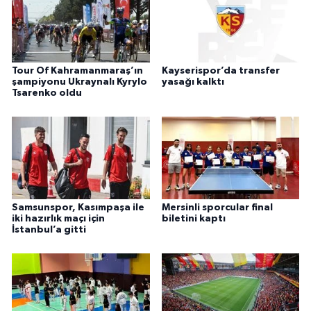
Tour Of Kahramanmaraş’ın
Kayserispor’da transfer
şampiyonu Ukraynalı Kyrylo
yasağı kalktı
Tsarenko oldu
Samsunspor, Kasımpaşa ile
Mersinli sporcular final
iki hazırlık maçı için
biletini kaptı
İstanbul’a gitti