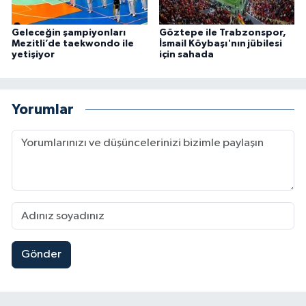
Geleceğin şampiyonları
Göztepe ile Trabzonspor,
Mezitli’de taekwondo ile
İsmail Köybaşı'nın jübilesi
yetişiyor
için sahada
Yorumlar
Gönder