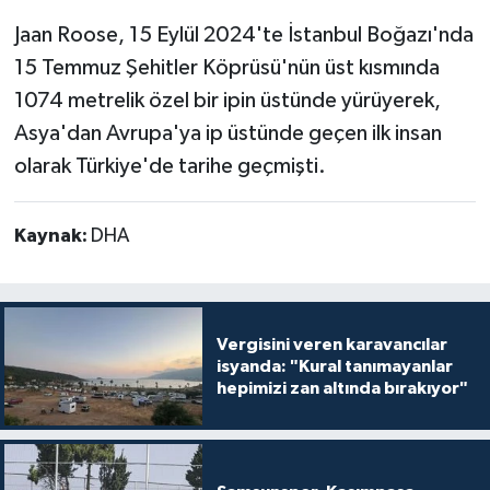
Jaan Roose, 15 Eylül 2024'te İstanbul Boğazı'nda
15 Temmuz Şehitler Köprüsü'nün üst kısmında
1074 metrelik özel bir ipin üstünde yürüyerek,
Asya'dan Avrupa'ya ip üstünde geçen ilk insan
olarak Türkiye'de tarihe geçmişti.
Kaynak:
DHA
Vergisini veren karavancılar
isyanda: "Kural tanımayanlar
hepimizi zan altında bırakıyor"