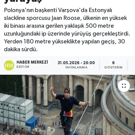
Polonya'nın başkenti Varşova'da Estonyalı
slackline sporcusu Jaan Roose, ülkenin en yüksek
iki binası arasına gerilen yaklaşık 500 metre
uzunluğundaki ip üzerinde yürüyüş gerçekleştirdi.
Yerden 180 metre yükseklikte yapılan geçiş, 30
dakika sürdü.
HABER MERKEZI
31.05.2026 - 20:00
6
EDITÖR
YAYINLANMA
GÖSTERIM
O