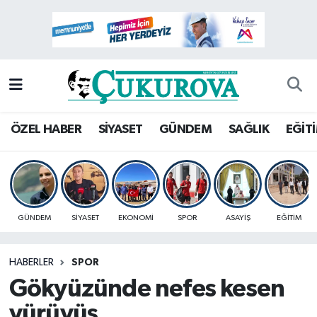
Mersin Nöbetçi Eczaneler
Mersin Hava Durumu
Mersin Namaz Vakitleri
ÖZEL HABER
SİYASET
GÜNDEM
SAĞLIK
EĞİT
Mersin Trafik Yoğunluk Haritası
Süper Lig Puan Durumu ve Fikstür
GÜNDEM
SİYASET
EKONOMİ
SPOR
ASAYİŞ
EĞİTİM
Tüm Manşetler
HABERLER
SPOR
Son Dakika Haberleri
Gökyüzünde nefes kesen
Haber Arşivi
yürüyüş