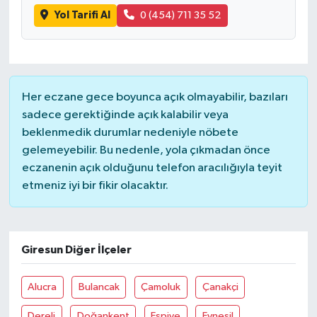
Yol Tarifi Al
0 (454) 711 35 52
Her eczane gece boyunca açık olmayabilir, bazıları
sadece gerektiğinde açık kalabilir veya
beklenmedik durumlar nedeniyle nöbete
gelemeyebilir. Bu nedenle, yola çıkmadan önce
eczanenin açık olduğunu telefon aracılığıyla teyit
etmeniz iyi bir fikir olacaktır.
Giresun Diğer İlçeler
Alucra
Bulancak
Çamoluk
Çanakçi
Dereli
Doğankent
Espiye
Eynesil