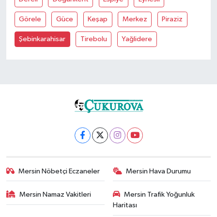
Görele
Güce
Keşap
Merkez
Piraziz
Şebinkarahisar
Tirebolu
Yağlidere
Mersin Nöbetçi Eczaneler
Mersin Hava Durumu
Mersin Namaz Vakitleri
Mersin Trafik Yoğunluk
Haritası