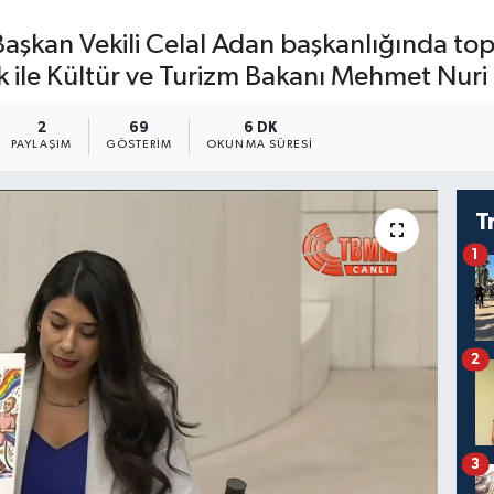
şkan Vekili Celal Adan başkanlığında topl
ile Kültür ve Turizm Bakanı Mehmet Nuri E
2
69
6 DK
PAYLAŞIM
GÖSTERIM
OKUNMA SÜRESI
T
1
2
3