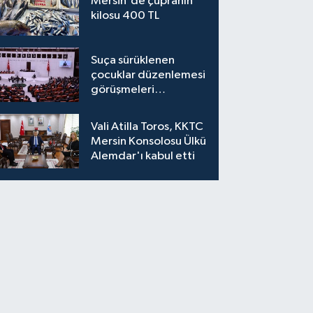
Mersin'de çupranın
kilosu 400 TL
Suça sürüklenen
çocuklar düzenlemesi
görüşmeleri
tamamlandı
Vali Atilla Toros, KKTC
Mersin Konsolosu Ülkü
Alemdar'ı kabul etti