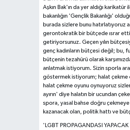
Aşkın Bak'ın da yer aldığı karikatür i
bakanlığın 'Gençlik Bakanlığı' olduğ
burada sizlere bunu hatırlatıyoruz am
gerontokratik bir bütçede ısrar ett
getiriyorsunuz. Geçen yılın bütçesiy
genç kadınların bütçesi değil; bu, f
bütçenin tezahürü olarak karşımızd
anlatmak istiyorum. Sizin sporla ara
göstermek istiyorum; halat çekme o
halat çekme oyunu oynuyoruz sizlerl
ayırın' diye halatın bir ucundan çek
spora, yasal bahse doğru çekmeye
kazanacak olan, politik hattı ve büt
'LGBT PROPAGANDASI YAPACAK