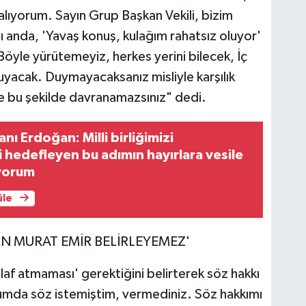
lıyorum. Sayın Grup Başkan Vekili, bizim
 anda, 'Yavaş konuş, kulağım rahatsız oluyor'
Böyle yürütemeyiz, herkes yerini bilecek, İç
uyacak. Duymayacaksanız misliyle karşılık
e bu şekilde davranamazsınız" dedi.
ı Erdoğan: Milli birliğimizi
 hedefleyen bu adımın hayırlara vesile
iyorum
üle
N MURAT EMİR BELİRLEYEMEZ'
laf atmaması' gerektiğini belirterek söz hakkı
umda söz istemiştim, vermediniz. Söz hakkımı