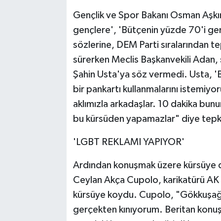
Gençlik ve Spor Bakanı Osman Aşkın
gençlere', 'Bütçenin yüzde 70'i genç
sözlerine, DEM Parti sıralarından te
sürerken Meclis Başkanvekili Adan, 
Şahin Usta'ya söz vermedi. Usta, 
bir pankartı kullanmalarını istemiy
aklımızla arkadaşlar. 10 dakika bun
bu kürsüden yapamazlar" diye tepk
'LGBT REKLAMI YAPIYOR'
Ardından konuşmak üzere kürsüye do
Ceylan Akça Cupolo, karikatürü AK P
kürsüye koydu. Cupolo, "Gökkuşağı
gerçekten kınıyorum. Beritan konuş