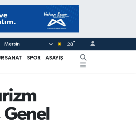
°
Mersin
28
ÜR SANAT
SPOR
ASAYİŞ
urizm
, Genel