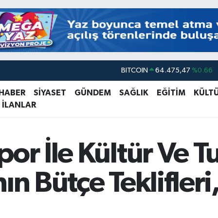
DOLAR
47,5986
%0.06
EURO
55,0700
%0.1
 HABER
SİYASET
GÜNDEM
SAĞLIK
EĞİTİM
KÜLT
 İLANLAR
STERLİN
64,2438
%0.21
GRAM ALTIN
6518.23
%0.39
BİST100
13.703
%0
por İle Kültür Ve T
BITCOIN
64.475,47
%0.66
ın Bütçe Teklifleri