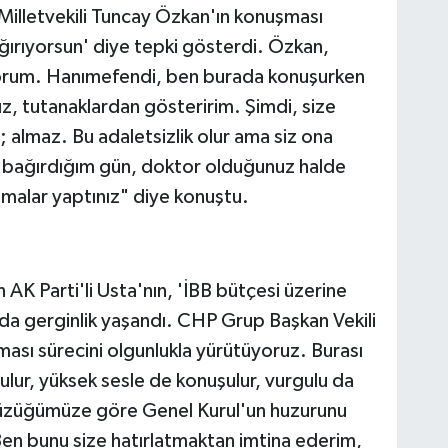
Milletvekili Tuncay Özkan'ın konuşması
ağırıyorsun' diye tepki gösterdi. Özkan,
orum. Hanımefendi, ben burada konuşurken
ız, tutanaklardan gösteririm. Şimdi, size
mı; almaz. Bu adaletsizlik olur ama siz ona
da bağırdığım gün, doktor olduğunuz halde
şmalar yaptınız" diye konuştu.
K Parti'li Usta'nın, 'İBB bütçesi üzerine
da gerginlik yaşandı. CHP Grup Başkan Vekili
ması sürecini olgunlukla yürütüyoruz. Burası
ulur, yüksek sesle de konuşulur, vurgulu da
 tüzüğümüze göre Genel Kurul'un huzurunu
Ben bunu size hatırlatmaktan imtina ederim,