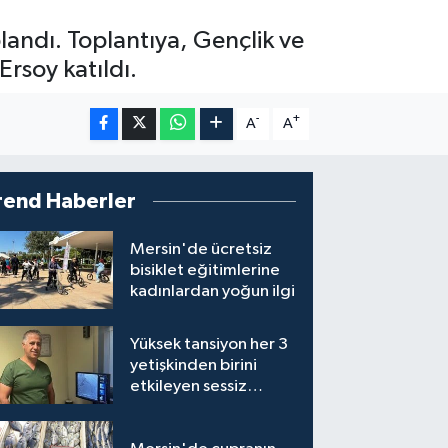
andı. Toplantıya, Gençlik ve
rsoy katıldı.
-
+
A
A
rend Haberler
Mersin'de ücretsiz
bisiklet eğitimlerine
kadınlardan yoğun ilgi
Yüksek tansiyon her 3
yetişkinden birini
etkileyen sessiz
tehlike