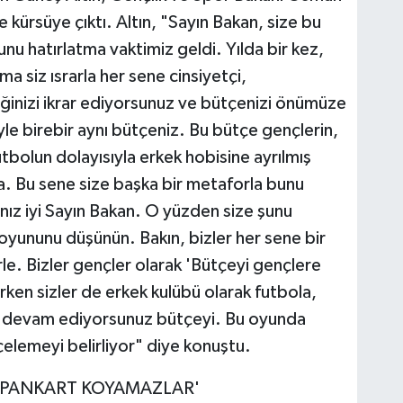
le kürsüye çıktı. Altın, "Sayın Bakan, size bu
unu hatırlatma vaktimiz geldi. Yılda bir kez,
a siz ısrarla her sene cinsiyetçi,
iğinizi ikrar ediyorsunuz ve bütçenizi önümüze
le birebir aynı bütçeniz. Bu bütçe gençlerin,
utbolun dolayısıyla erkek hobisine ayrılmış
a. Bu sene size başka bir metaforla bunu
nız iyi Sayın Bakan. O yüzden size şunu
yununu düşünün. Bakın, bizler her sene bir
e. Bizler gençler olarak 'Bütçeyi gençlere
erken sizler de erkek kulübü olarak futbola,
 devam ediyorsunuz bütçeyi. Bu oyunda
çelemeyi belirliyor" diye konuştu.
 PANKART KOYAMAZLAR'