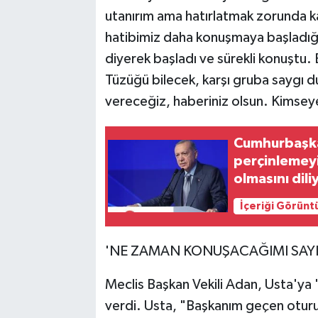
utanırım ama hatırlatmak zorunda ka
hatibimiz daha konuşmaya başladığı
diyerek başladı ve sürekli konuştu. 
Tüzüğü bilecek, karşı gruba saygı d
vereceğiz, haberiniz olsun. Kimsey
Cumhurbaşkan
perçinlemeyi
olmasını dil
İçeriği Görünt
'NE ZAMAN KONUŞACAĞIMI SAYI
Meclis Başkan Vekili Adan, Usta'ya '
verdi. Usta, "Başkanım geçen otur