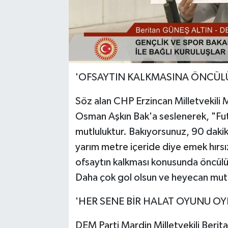
'OFSAYTIN KALKMASINA ÖNCÜLÜ
Söz alan CHP Erzincan Milletvekili 
Osman Aşkın Bak'a seslenerek, "Fut
mutluluktur. Bakıyorsunuz, 90 dakika
yarım metre içeride diye emek hırsızl
ofsaytın kalkması konusunda öncülük 
Daha çok gol olsun ve heyecan mutlak
'HER SENE BİR HALAT OYUNU OY
DEM Parti Mardin Milletvekili Beri