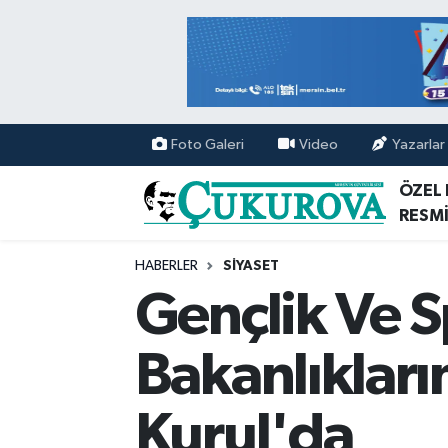
Mersin Nöbetçi Eczaneler
Mersin Hava Durumu
Foto Galeri
Video
Yazarlar
Mersin Namaz Vakitleri
ÖZEL
RESMİ
Mersin Trafik Yoğunluk Haritası
HABERLER
SİYASET
Süper Lig Puan Durumu ve Fikstür
Gençlik Ve S
Tüm Manşetler
Bakanlıkların
Son Dakika Haberleri
Kurul'da
Haber Arşivi