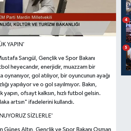
4
K YAPIN'
5
Mustafa Sarıgül, Gençlik ve Spor Bakanı
bol heyecandır, enerjidir, muazzam bir
 oynanıyor, gol atılıyor, bir oyuncunun ayağı
ığı yapılıyor ve o gol sayılmıyor. Bakın,
yapın, ofsayt kalksın, hızlı futbol gelsin.
a artsın" ifadelerini kullandı.
NUYORUZ SİZLERLE'
tan Güneş Altın, Gençlik ve Spor Bakanı Osman