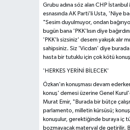
Grubu adına söz alan CHP İstanbul 
esnasında AK Parti'li Usta, 'Niye b
"Sesim duyulmuyor, ondan bağırıy
bugün bana 'PKK'lısın diye bağırdın
'PKK'lı sizsiniz' desem yakışık alır 
sahipsiniz. Siz 'Vicdan' diye bura
hasta bir tutuklu için çok kötü konu
'HERKES YERİNİ BİLECEK'
Özkan'ın konuşması devam ederken A
konuş' demesi üzerine Genel Kurul'
Murat Emir, "Burada bir bütçe çalış
parlamento, milletin kürsüsü; konuş
konuşulur, gerektiğinde buraya iç
bozmayacak materyal de getirilir. 