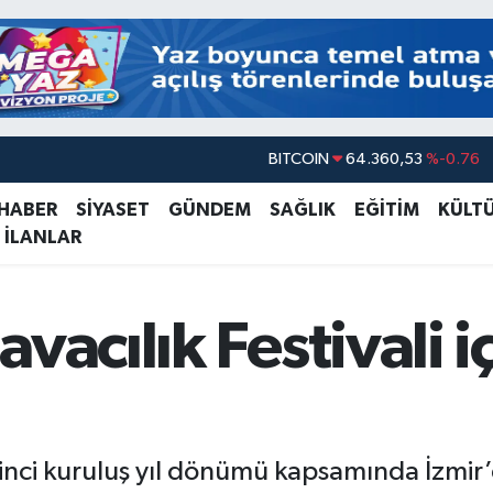
DOLAR
47,7069
%0.17
EURO
55,0265
%0.01
 HABER
SİYASET
GÜNDEM
SAĞLIK
EĞİTİM
KÜLT
 İLANLAR
STERLİN
64,1897
%0.02
GRAM ALTIN
6574.81
%1.44
BİST100
13.887
%64
vacılık Festivali i
BITCOIN
64.360,53
%-0.76
’inci kuruluş yıl dönümü kapsamında İzmir