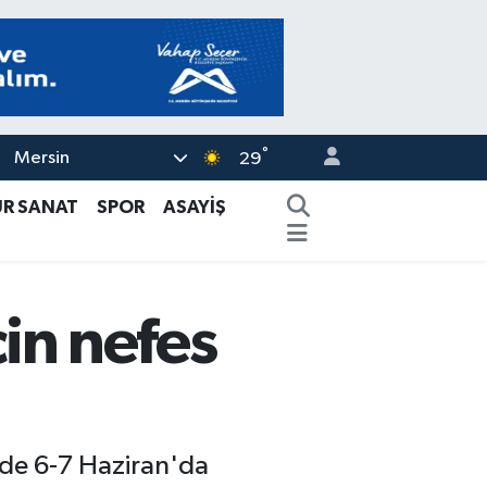
°
Mersin
29
ÜR SANAT
SPOR
ASAYİŞ
çin nefes
’de 6-7 Haziran'da