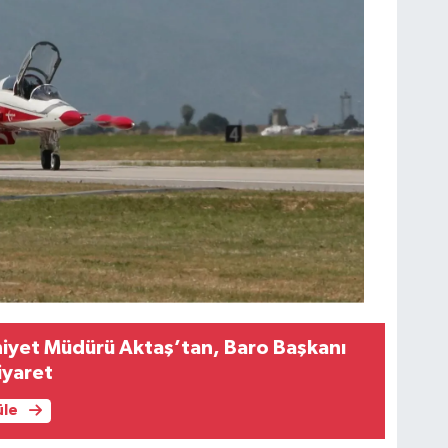
niyet Müdürü Aktaş’tan, Baro Başkanı
iyaret
üle