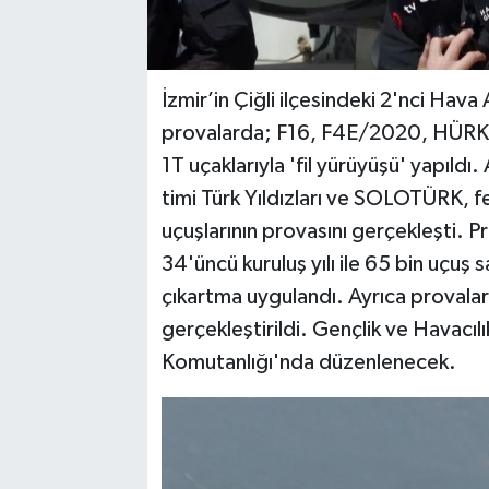
İzmir’in Çiğli ilçesindeki 2'nci Hav
provalarda; F16, F4E/2020, HÜR
1T uçaklarıyla 'fil yürüyüşü' yapıld
timi Türk Yıldızları ve SOLOTÜRK, 
uçuşlarının provasını gerçekleşti. Pr
34'üncü kuruluş yılı ile 65 bin uçuş 
çıkartma uygulandı. Ayrıca provalar
gerçekleştirildi. Gençlik ve Havacılı
Komutanlığı'nda düzenlenecek.