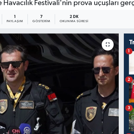
avacılık Festivali'nin prova uçuşları gerçe
1
7
2 DK
PAYLAŞIM
GÖSTERIM
OKUNMA SÜRESI
T
1
2
3