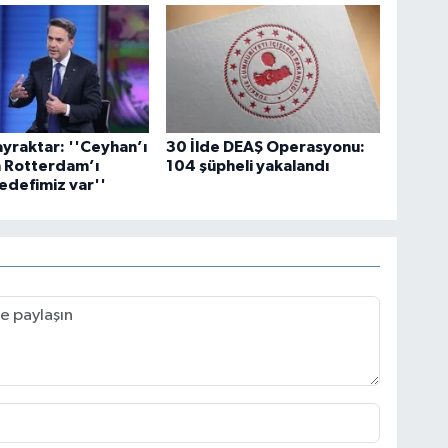
yraktar: ''Ceyhan’ı
30 İlde DEAŞ Operasyonu:
n Rotterdam’ı
104 şüpheli yakalandı
edefimiz var''