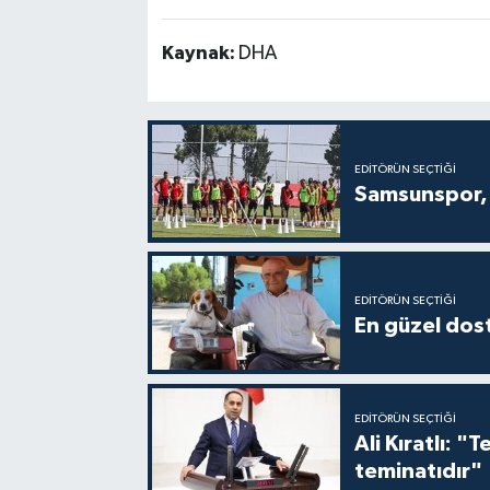
Kaynak:
DHA
EDITÖRÜN SEÇTIĞI
Samsunspor, 
EDITÖRÜN SEÇTIĞI
En güzel dost
EDITÖRÜN SEÇTIĞI
Ali Kıratlı: "
teminatıdır"