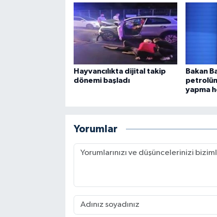
Hayvancılıkta dijital takip
Bakan Ba
dönemi başladı
petrolü
yapma h
Yorumlar