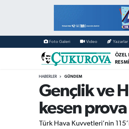
Mersin Nöbetçi Eczaneler
Mersin Hava Durumu
Foto Galeri
Video
Yazarlar
Mersin Namaz Vakitleri
ÖZEL
RESMİ
Mersin Trafik Yoğunluk Haritası
HABERLER
GÜNDEM
Süper Lig Puan Durumu ve Fikstür
Gençlik ve Ha
Tüm Manşetler
kesen prova
Son Dakika Haberleri
Türk Hava Kuvvetleri’nin 115
Haber Arşivi