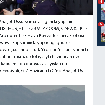
4
a Ana Jet Üssü Komutanlığı'nda yapılan
5
KUŞ, HÜRJET, T- 38M, A400M, CN-235, KT-
ı. Ardından Türk Hava Kuvvetleri’nin akrobasi
festival kapsamında yapacağı gösteri
ova uçuşlarında Türk Yıldızları'nın uçaklarında
saatine ulaşması dolayısıyla hazırlanan özel
 kapsamında paraşüt atlayışları da
k Festivali, 6-7 Haziran'da 2'nci Ana Jet Üs