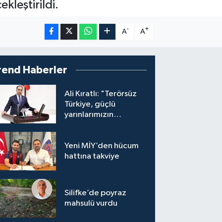
kleştirildi.
-
+
A
A
rend Haberler
Ali Kıratlı: "Terörsüz
Türkiye, güçlü
yarınlarımızın
teminatıdır"
Yeni MİY’den hücum
hattına takviye
Silifke’de poyraz
mahsulü vurdu