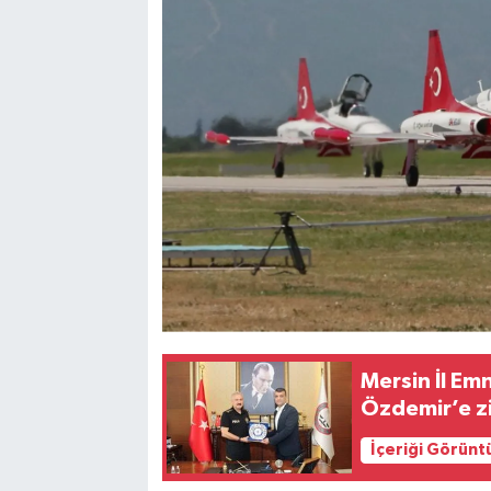
Mersin İl Em
Özdemir’e z
İçeriği Görünt