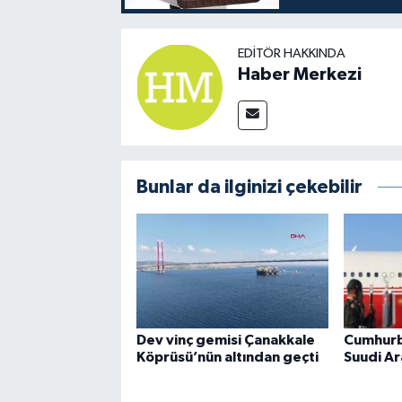
EDITÖR HAKKINDA
Haber Merkezi
Bunlar da ilginizi çekebilir
Dev vinç gemisi Çanakkale
Cumhurb
Köprüsü’nün altından geçti
Suudi Ar