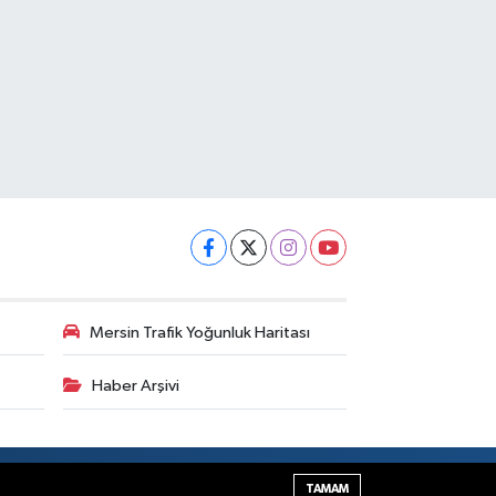
Mersin Trafik Yoğunluk Haritası
Haber Arşivi
Haber Yazılımı:
TE Bilişim
TAMAM