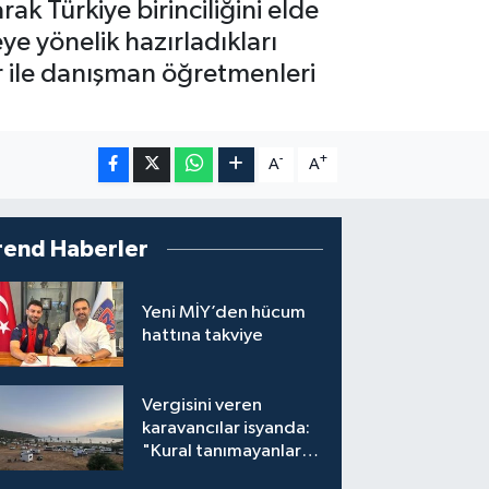
ak Türkiye birinciliğini elde
ye yönelik hazırladıkları
r ile danışman öğretmenleri
-
+
A
A
rend Haberler
Yeni MİY’den hücum
hattına takviye
Vergisini veren
karavancılar isyanda:
"Kural tanımayanlar
hepimizi zan altında