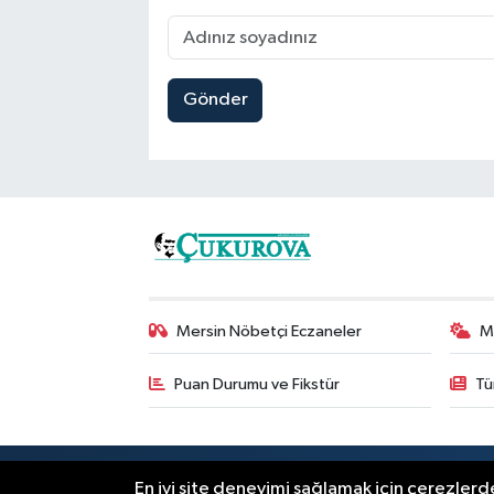
Gönder
Mersin Nöbetçi Eczaneler
M
Puan Durumu ve Fikstür
Tü
RSS
Copyright © 2025. Her hakkı saklıdır
En iyi site deneyimi sağlamak için çerezlerde