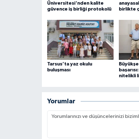
Üniversitesi'nden kalite
anayasal
güvence iş birliği protokolü
birlikte
Tarsus’ta yaz okulu
Büyükşeh
buluşması
başarısı
nitelikli
Yorumlar