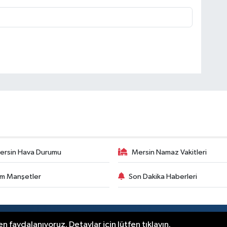
ersin Hava Durumu
Mersin Namaz Vakitleri
m Manşetler
Son Dakika Haberleri
.
n faydalanıyoruz. Detaylar için lütfen tıklayın.