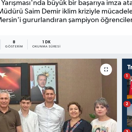
i Yarışması'nda büyük bir başarıya imza atar
m Müdürü Saim Demir iklim kriziyle mücadele
 Mersin'i gururlandıran şampiyon öğrencile
8
1 DK
GÖSTERIM
OKUNMA SÜRESI
T
1
2
3