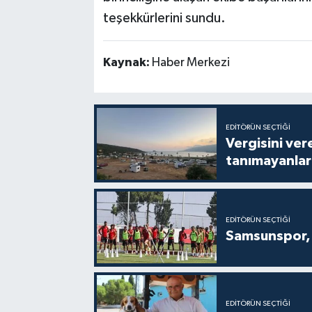
teşekkürlerini sundu.
Kaynak:
Haber Merkezi
EDITÖRÜN SEÇTIĞI
Vergisini ver
tanımayanlar 
EDITÖRÜN SEÇTIĞI
Samsunspor, 
EDITÖRÜN SEÇTIĞI