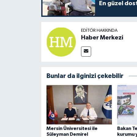
En güzel dost
EDITÖR HAKKINDA
Haber Merkezi
Bunlar da ilginizi çekebilir
Mersin Üniversitesi ile
Bakan Te
Süleyman Demirel
kurumu 