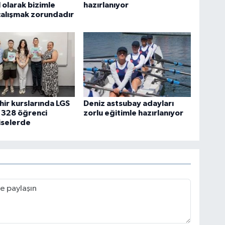
 olarak bizimle
hazırlanıyor
 çalışmak zorundadır
ir kurslarında LGS
Deniz astsubay adayları
: 328 öğrenci
zorlu eğitimle hazırlanıyor
 liselerde