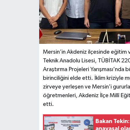
Mersin’in Akdeniz ilçesinde eğitim
Teknik Anadolu Lisesi, TÜBİTAK 2204
Araştırma Projeleri Yarışması'nda b
birinciliğini elde etti. İklim kriziyl
zirveye yerleşen ve Mersin'i gururl
öğretmenleri, Akdeniz İlçe Millî E
etti.
Bakan Tekin:
anayasal ola