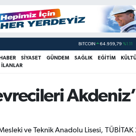
BITCOIN
64.959,79
%1.11
DOLAR
47,7436
%0.18
 HABER
SİYASET
GÜNDEM
SAĞLIK
EĞİTİM
KÜLT
EURO
55,2510
%0.32
 İLANLAR
STERLİN
64,4811
%0.38
GRAM ALTIN
6660.55
%0.03
vrecileri Akdeniz
BİST100
13.779
%-14
esleki ve Teknik Anadolu Lisesi, TÜBİTAK 