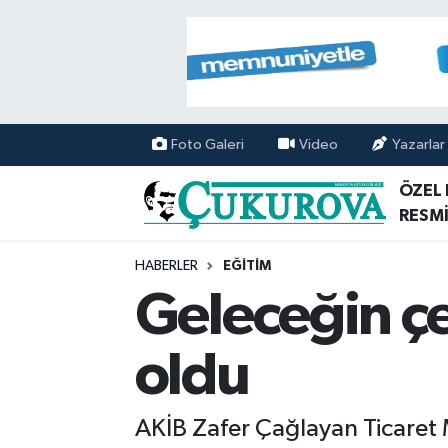
Mersin Nöbetçi Eczaneler
Mersin Hava Durumu
Foto Galeri
Video
Yazarlar
Mersin Namaz Vakitleri
ÖZEL
RESMİ
Mersin Trafik Yoğunluk Haritası
HABERLER
EĞİTİM
Süper Lig Puan Durumu ve Fikstür
Geleceğin çe
Tüm Manşetler
oldu
Son Dakika Haberleri
AKİB Zafer Çağlayan Ticaret M
Haber Arşivi