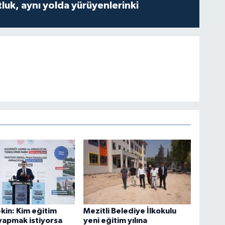
luk, aynı yolda yürüyenlerinki
kin: Kim eğitim
Mezitli Belediye İlkokulu
yapmak istiyorsa
yeni eğitim yılına