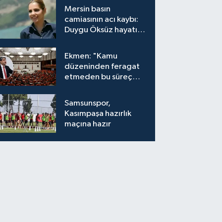
bırakıyor"
Mersin basın
camiasının acı kaybı:
Duygu Öksüz hayatını
kaybetti
Ekmen: "Kamu
düzeninden feragat
etmeden bu süreç
meşrudur"
Samsunspor,
Kasımpaşa hazırlık
maçına hazır