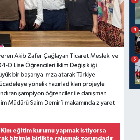
4
 veren Akib Zafer Çağlayan Ticaret Mesleki ve
5
-D Lise Öğrencileri İklim Değişikliği
üyük bir başarıya imza atarak Türkiye
e mücadeleye yönelik hazırladıkları projeyle
andıran şampiyon öğrenciler ile danışman
ğitim Müdürü Saim Demir’i makamında ziyaret
 Kim eğitim kurumu yapmak istiyorsa
rak bizimle birlikte çalışmak zorundadır