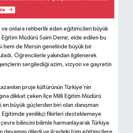
üle
 ve onlara rehberlik eden eğitimcileri büyük
lî Eğitim Müdürü Saim Demir, elde edilen bu
si hem de Mersin genelinde büyük bir
adı. Öğrencilerle yakından ilgilenerek
 gençlerin sergilediği azim, vizyon ve gayretin
kazanılan proje kültürünün Türkiye'nin
ğına dikkat çeken İlçe Millî Eğitim Müdürü
i en büyük güçlerden biri olan danışman
 Eğitimde yenilikçi fikirleri desteklemeye
çevre bilincini bilimle harmanlayarak Türkiye
nın devamını diledi ve ilçedeki tüm eğitimcilere