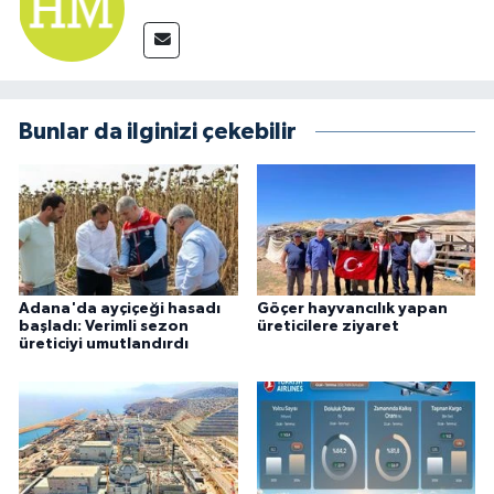
Bunlar da ilginizi çekebilir
Adana'da ayçiçeği hasadı
Göçer hayvancılık yapan
başladı: Verimli sezon
üreticilere ziyaret
üreticiyi umutlandırdı