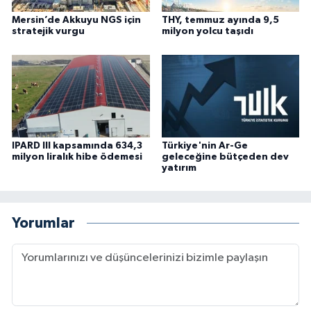
Mersin’de Akkuyu NGS için
THY, temmuz ayında 9,5
stratejik vurgu
milyon yolcu taşıdı
IPARD III kapsamında 634,3
Türkiye'nin Ar-Ge
milyon liralık hibe ödemesi
geleceğine bütçeden dev
yatırım
Yorumlar