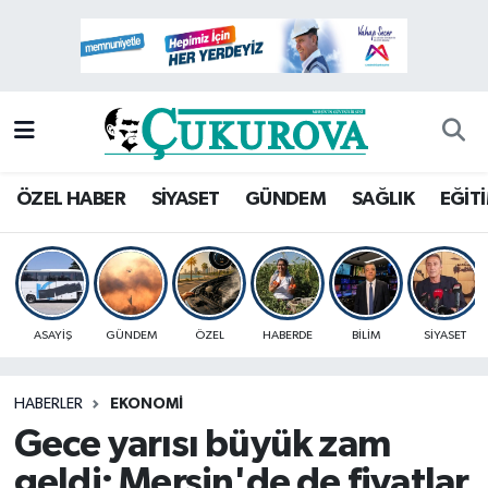
Mersin Nöbetçi Eczaneler
Mersin Hava Durumu
Mersin Namaz Vakitleri
ÖZEL HABER
SİYASET
GÜNDEM
SAĞLIK
EĞİT
Mersin Trafik Yoğunluk Haritası
Süper Lig Puan Durumu ve Fikstür
ASAYİŞ
GÜNDEM
ÖZEL
HABERDE
BİLİM
SİYASET
Tüm Manşetler
HABERLER
EKONOMİ
Son Dakika Haberleri
Gece yarısı büyük zam
Haber Arşivi
geldi: Mersin'de de fiyatlar