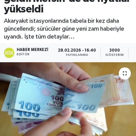
yükseldi
Akaryakıt istasyonlarında tabela bir kez daha
güncellendi; sürücüler güne yeni zam haberiyle
uyandı. İşte tüm detaylar...
HABER MERKEZI
28.02.2026 - 16:40
3000
EDITÖR
YAYINLANMA
GÖSTERIM
O