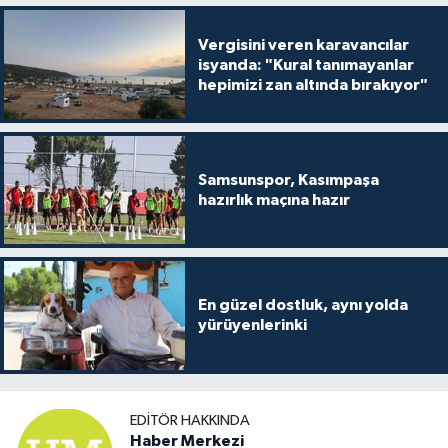
Vergisini veren karavancılar
isyanda: "Kural tanımayanlar
hepimizi zan altında bırakıyor"
Samsunspor, Kasımpaşa
hazırlık maçına hazır
En güzel dostluk, aynı yolda
yürüyenlerinki
EDITÖR HAKKINDA
Haber Merkezi