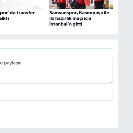
por’da transfer
Samsunspor, Kasımpaşa ile
alktı
iki hazırlık maçı için
İstanbul’a gitti