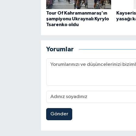
Tour Of Kahramanmaraş’ın
Kayseris
şampiyonu Ukraynalı Kyrylo
yasağı k
Tsarenko oldu
Yorumlar
Gönder