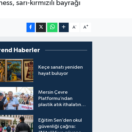
s, sarı-kırmızılı bayrağı
-
+
A
A
rend Haberler
Keçe sanatı yeniden
hayat buluyor
Mersin Çevre
Platformu’ndan
plastik atık ithalatına
tepki
Eğitim Sen’den okul
güvenliği çağrısı: