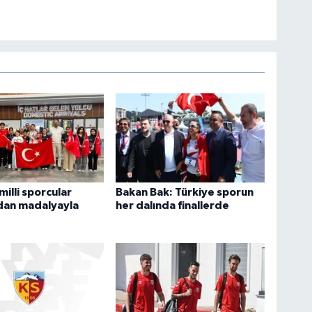
milli sporcular
Bakan Bak: Türkiye sporun
dan madalyayla
her dalında finallerde