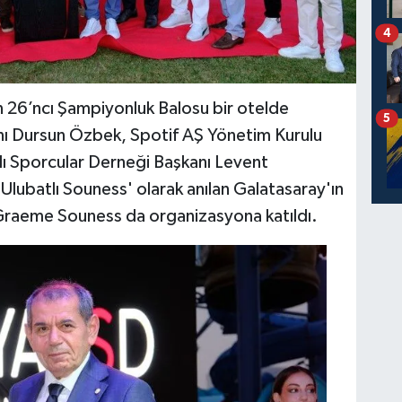
4
n 26’ncı Şampiyonluk Balosu bir otelde
5
anı Dursun Özbek, Spotif AŞ Yönetim Kurulu
ı Sporcular Derneği Başkanı Levent
'Ulubatlı Souness' olarak anılan Galatasaray'ın
Graeme Souness da organizasyona katıldı.