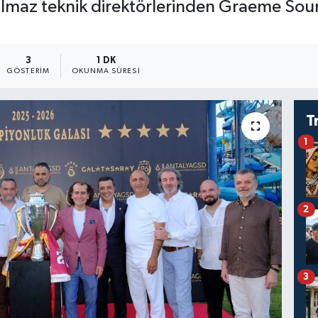
maz teknik direktörlerinden Graeme Sounes
3
1 DK
GÖSTERIM
OKUNMA SÜRESI
T
1
2
3