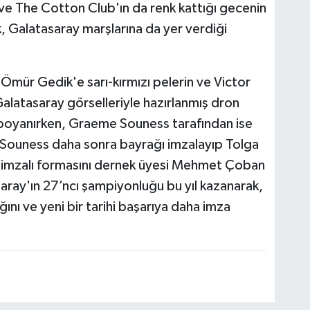
 The Cotton Club'ın da renk kattığı gecenin
, Galatasaray marşlarına da yer verdiği
mür Gedik'e sarı-kırmızı pelerin ve Victor
alatasaray görselleriyle hazırlanmış dron
a boyanırken, Graeme Souness tarafından ise
i. Souness daha sonra bayrağı imzalayıp Tolga
ın imzalı formasını dernek üyesi Mehmet Çoban
aray'ın 27’ncı şampiyonluğu bu yıl kazanarak,
ğını ve yeni bir tarihi başarıya daha imza