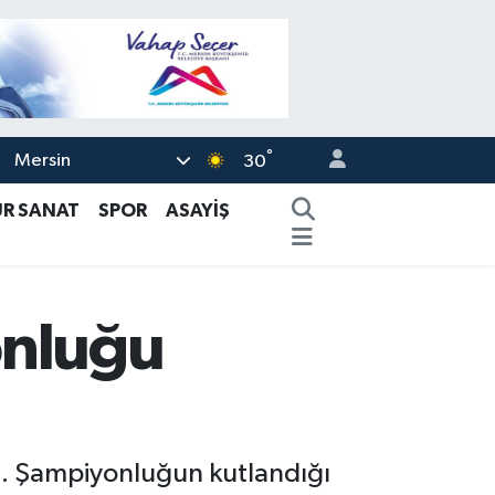
°
Mersin
30
ÜR SANAT
SPOR
ASAYİŞ
onluğu
dı. Şampiyonluğun kutlandığı