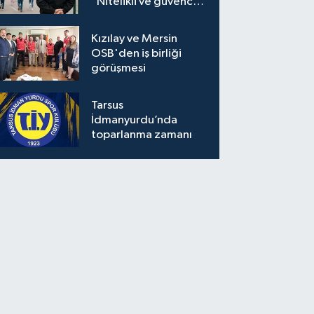
“Nitelikli ve güvenceli
personel istiyoruz”
Kızılay ve Mersin
OSB'den iş birliği
görüşmesi
Tarsus
İdmanyurdu’nda
toparlanma zamanı