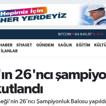
DOLAR
47,7436
%0.18
EURO
55,2510
%0.32
 HABER
SİYASET
GÜNDEM
SAĞLIK
EĞİTİM
KÜLT
 İLANLAR
STERLİN
64,4811
%0.38
GRAM ALTIN
6660.55
%0
BİST100
13.779
%-14
'ın 26'ncı şampiy
BITCOIN
64.840,97
%-0.15
utlandı
neği'nin 26’ncı Şampiyonluk Balosu yapıl