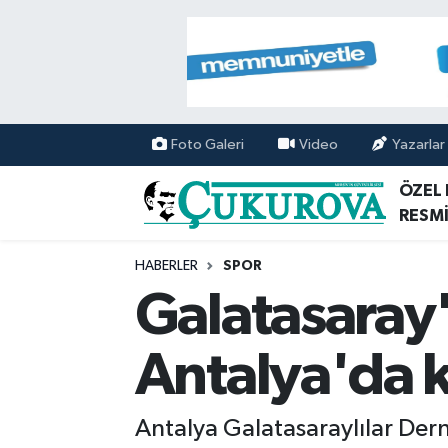
Mersin Nöbetçi Eczaneler
Mersin Hava Durumu
Foto Galeri
Video
Yazarlar
Mersin Namaz Vakitleri
ÖZEL
RESMİ
Mersin Trafik Yoğunluk Haritası
HABERLER
SPOR
Süper Lig Puan Durumu ve Fikstür
Galatasaray
Tüm Manşetler
Antalya'da k
Son Dakika Haberleri
Antalya Galatasaraylılar Der
Haber Arşivi