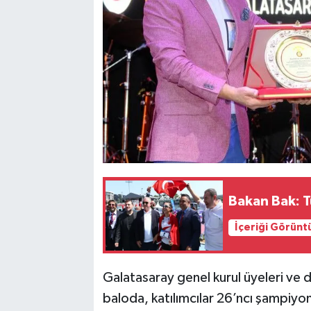
Bakan Bak: T
İçeriği Görünt
Galatasaray genel kurul üyeleri ve d
baloda, katılımcılar 26’ncı şampiyo