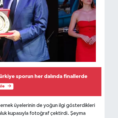
ürkiye sporun her dalında finallerde
üle
ernek üyelerinin de yoğun ilgi gösterdikleri
nluk kupasıyla fotoğraf çektirdi. Şeyma