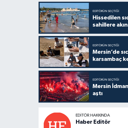
EDITÖRÜN SEÇTIĞI
Hissedilen sı
sahillere akın
EDITÖRÜN SEÇTIĞI
Mersin’de sıc
karsambaç ke
EDITÖRÜN SEÇTIĞI
Mersin İdmany
aştı
EDITÖR HAKKINDA
Haber Editör