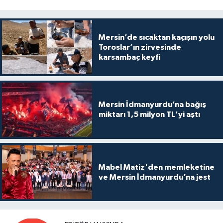
Mersin’de sıcaktan kaçışın yolu
Toroslar’ın zirvesinde
karsambaç keyfi
Mersin İdmanyurdu’na bağış
miktarı 1,5 milyon TL'yi aştı
Mabel Matiz'den memleketine
ve Mersin İdmanyurdu’na jest