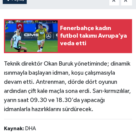
A
A
Fenerbahçe kadın
futbol takımı Avrupa’ya
veda etti
Teknik direktör Okan Buruk yönetiminde; dinamik
ısınmayla başlayan idman, koşu çalışmasıyla
devam etti. Antrenman, dörde dört oyunun
ardından çift kale maçla sona erdi. Sarı-kırmızılılar,
yarın saat 09.30 ve 18.30’da yapacağı
idmanlarla hazırlıklarını sürdürecek.
Kaynak:
DHA