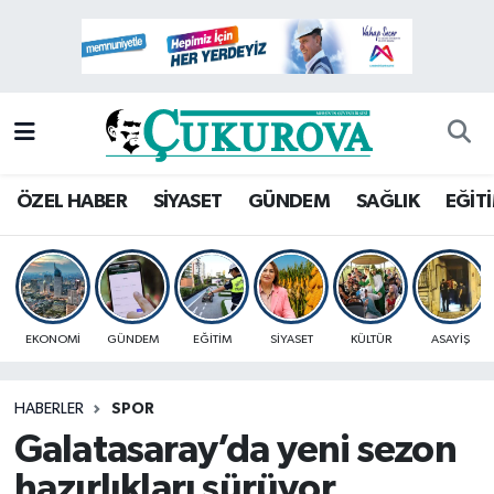
Mersin Nöbetçi Eczaneler
Mersin Hava Durumu
Mersin Namaz Vakitleri
ÖZEL HABER
SİYASET
GÜNDEM
SAĞLIK
EĞİT
Mersin Trafik Yoğunluk Haritası
Süper Lig Puan Durumu ve Fikstür
EKONOMİ
GÜNDEM
EĞİTİM
SİYASET
KÜLTÜR
ASAYİŞ
Tüm Manşetler
HABERLER
SPOR
Son Dakika Haberleri
Galatasaray’da yeni sezon
Haber Arşivi
hazırlıkları sürüyor