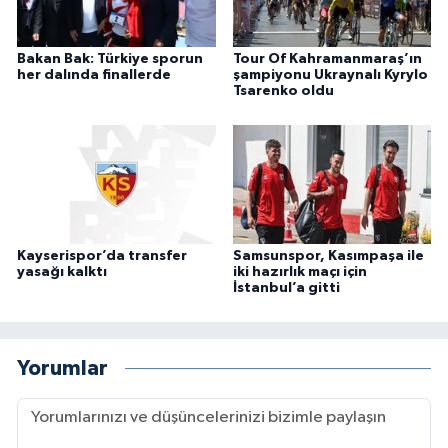
Bakan Bak: Türkiye sporun
Tour Of Kahramanmaraş’ın
her dalında finallerde
şampiyonu Ukraynalı Kyrylo
Tsarenko oldu
Kayserispor’da transfer
Samsunspor, Kasımpaşa ile
yasağı kalktı
iki hazırlık maçı için
İstanbul’a gitti
Yorumlar