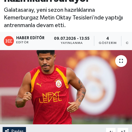
Galatasaray, yeni sezon hazırlıklarına
Kemerburgaz Metin Oktay Tesisleri’nde yaptığı
antrenmanla devam etti.
HABER EDITÖR
09.07.2026 - 13:55
4
EDITÖR
YAYINLANMA
GÖSTERIM
OK
Paylaş
-
+