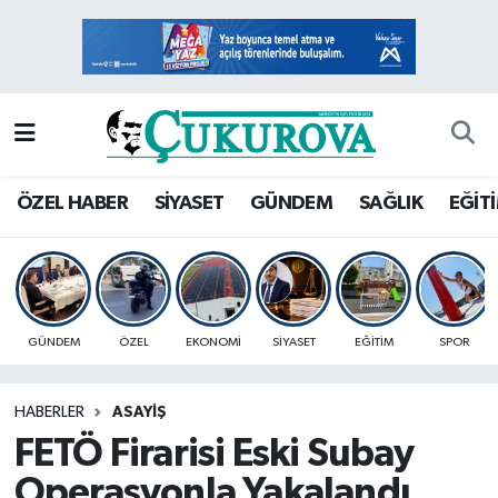
Mersin Nöbetçi Eczaneler
Mersin Hava Durumu
Mersin Namaz Vakitleri
ÖZEL HABER
SİYASET
GÜNDEM
SAĞLIK
EĞİT
Mersin Trafik Yoğunluk Haritası
Süper Lig Puan Durumu ve Fikstür
GÜNDEM
ÖZEL
EKONOMİ
SİYASET
EĞİTİM
SPOR
Tüm Manşetler
HABERLER
ASAYİŞ
Son Dakika Haberleri
FETÖ Firarisi Eski Subay
Haber Arşivi
Operasyonla Yakalandı