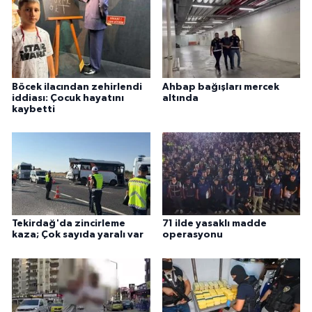
Böcek ilacından zehirlendi
Ahbap bağışları mercek
iddiası: Çocuk hayatını
altında
kaybetti
Tekirdağ'da zincirleme
71 ilde yasaklı madde
kaza; Çok sayıda yaralı var
operasyonu