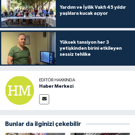
Yardım ve İyilik Vakfı 45 yıldır
yaşlılara kucak açıyor
Yüksek tansiyon her 3
yetişkinden birini etkileyen
sessiz tehlike
EDITÖR HAKKINDA
Haber Merkezi
Bunlar da ilginizi çekebilir