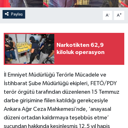
Paylaş
-
+
A
A
Narkotikten 62,9
kiloluk operasyon
İl Emniyet Müdürlüğü Terörle Mücadele ve
İstihbarat Şube Müdürlüğü ekipleri, FETÖ/PDY
terör örgütü tarafından düzenlenen 15 Temmuz
darbe girişimine fiilen katıldığı gerekçesiyle
Ankara Ağır Ceza Mahkemesi’nde, ‘anayasal
düzeni ortadan kaldırmaya teşebbüs etme’
suçundan hakkında kesinleşmiş 12,5 yıl hapis