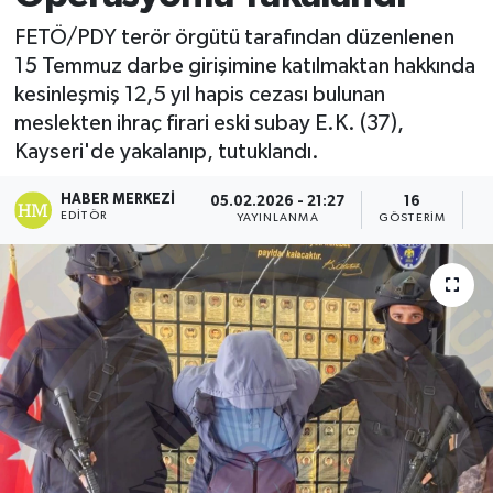
FETÖ/PDY terör örgütü tarafından düzenlenen
15 Temmuz darbe girişimine katılmaktan hakkında
kesinleşmiş 12,5 yıl hapis cezası bulunan
meslekten ihraç firari eski subay E.K. (37),
Kayseri'de yakalanıp, tutuklandı.
HABER MERKEZI
05.02.2026 - 21:27
16
EDITÖR
YAYINLANMA
GÖSTERIM
O