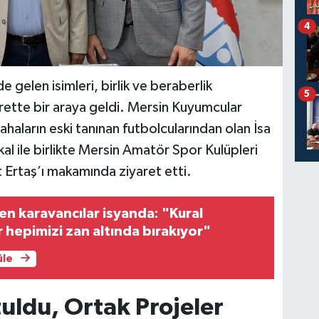
4
 gelen isimleri, birlik ve beraberlik
5
yarette bir araya geldi. Mersin Kuyumcular
haların eski tanınan futbolcularından olan İsa
kal ile birlikte Mersin Amatör Spor Kulüpleri
Ertaş’ı makamında ziyaret etti.
ren karavancılar isyanda: "Kural
 hepimizi zan altında bırakıyor"
üle
uldu, Ortak Projeler