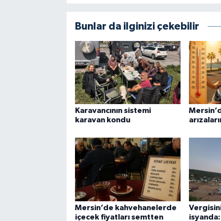
Bunlar da ilginizi çekebilir
Karavancının sistemi
Mersin’d
karavan kondu
arızaları
Mersin’de kahvehanelerde
Vergisin
içecek fiyatları semtten
isyanda: