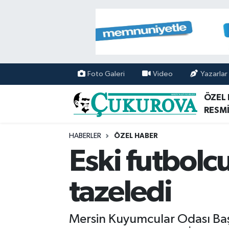
Mersin Nöbetçi Eczaneler
Mersin Hava Durumu
Foto Galeri
Video
Yazarlar
Mersin Namaz Vakitleri
ÖZEL
RESMİ
Mersin Trafik Yoğunluk Haritası
HABERLER
ÖZEL HABER
Süper Lig Puan Durumu ve Fikstür
Eski futbolc
Tüm Manşetler
tazeledi
Son Dakika Haberleri
Mersin Kuyumcular Odası Başk
Haber Arşivi