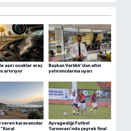
e aşırı sıcaklar araç
Başkan Varlıklı'dan altın
nı artırıyor
yatırımcılarına uyarı
i veren karavancılar
Ayvagediği Futbol
 "Kural
Turnuvası’nda çeyrek final