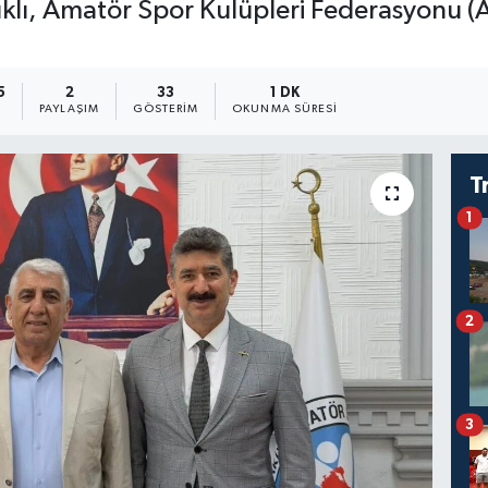
rlıklı, Amatör Spor Kulüpleri Federasyonu (
5
2
33
1 DK
PAYLAŞIM
GÖSTERIM
OKUNMA SÜRESI
T
1
2
3