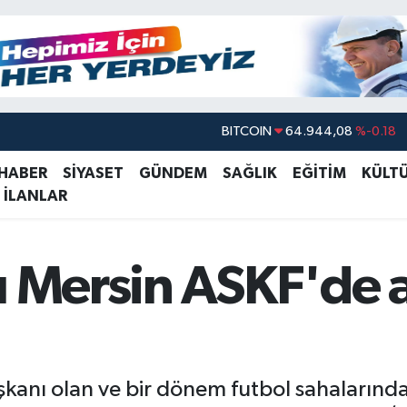
DOLAR
47,7436
%0.18
EURO
55,2510
%0.32
 HABER
SİYASET
GÜNDEM
SAĞLIK
EĞİTİM
KÜLT
 İLANLAR
STERLİN
64,4811
%0.38
GRAM ALTIN
6660.55
%0.03
BİST100
13.779
%-14
u Mersin ASKF'de a
BITCOIN
64.944,08
%-0.18
anı olan ve bir dönem futbol sahalarında