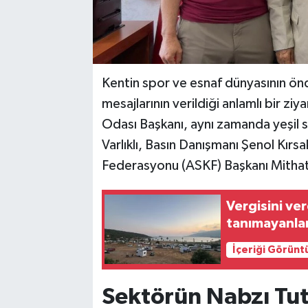
Kentin spor ve esnaf dünyasının önde
mesajlarının verildiği anlamlı bir zi
Odası Başkanı, aynı zamanda yeşil sa
Varlıklı, Basın Danışmanı Şenol Kırsa
Federasyonu (ASKF) Başkanı Mithat 
Vergisini ve
tanımayanlar
İçeriği Görünt
Sektörün Nabzı Tut