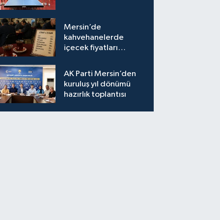
Mersin’de
kahvehanelerde
içecek fiyatları
semtten semte
değişiyor
AK Parti Mersin’den
kuruluş yıl dönümü
hazırlık toplantısı