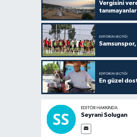
Vergisini ver
tanımayanlar 
EDITÖRÜN SEÇTIĞI
Samsunspor, 
EDITÖRÜN SEÇTIĞI
En güzel dost
EDITÖR HAKKINDA
Seyrani Solugan