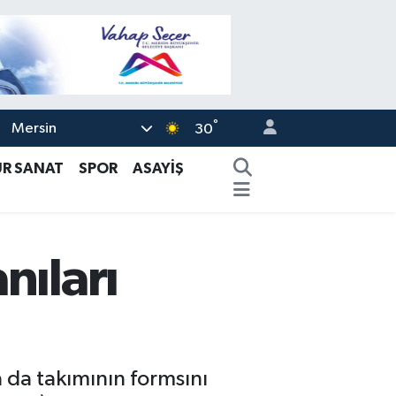
°
Mersin
30
ÜR SANAT
SPOR
ASAYİŞ
nıları
 da takımının formsını