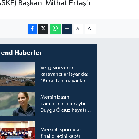
ASKF) Başkanı Mithat Ertaş’ı
-
+
A
A
rend Haberler
Vergisini veren
karavancılar isyanda:
"Kural tanımayanlar
hepimizi zan altında
bırakıyor"
Mersin basın
camiasının acı kaybı:
Duygu Öksüz hayatını
kaybetti
Mersinli sporcular
final biletini kaptı