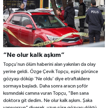
“Ne olur kalk aşkım”
Topçu'nun ölüm haberini alan yakınları da olay
yerine geldi. Özge Çevik Topçu, eşini görünce
gözyaşı döküp 'Ne oldu' diye etraftakilere
sormaya başladı. Daha sonra aracın şoför
kısmındaki camına vuran Topçu, "Ben sana
doktora git dedim. Ne olur kalk aşkım. Şaka
yapıyorsun" diyerek, uzun süre gözyaşı döktü.