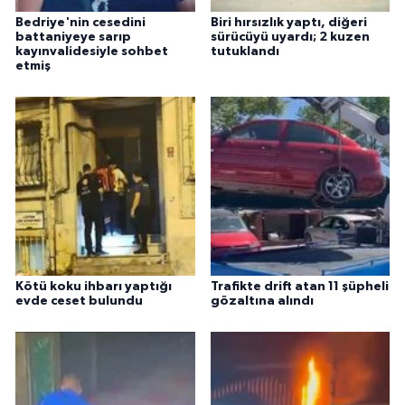
Bedriye'nin cesedini
Biri hırsızlık yaptı, diğeri
battaniyeye sarıp
sürücüyü uyardı; 2 kuzen
kayınvalidesiyle sohbet
tutuklandı
etmiş
Kötü koku ihbarı yaptığı
Trafikte drift atan 11 şüpheli
evde ceset bulundu
gözaltına alındı