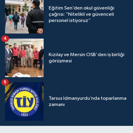
Eğitim Sen’den okul güvenliği
çağrısı: “Nitelikli ve güvenceli
personel istiyoruz”
4
Kızılay ve Mersin OSB'den iş birliği
görüşmesi
5
Tarsus İdmanyurdu’nda toparlanma
zamanı