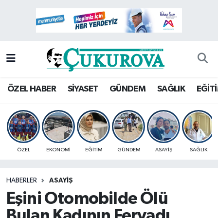
Mersin Nöbetçi Eczaneler
Mersin Hava Durumu
Mersin Namaz Vakitleri
ÖZEL HABER
SİYASET
GÜNDEM
SAĞLIK
EĞİT
Mersin Trafik Yoğunluk Haritası
Süper Lig Puan Durumu ve Fikstür
ÖZEL
EKONOMİ
EĞİTİM
GÜNDEM
ASAYİŞ
SAĞLIK
Tüm Manşetler
HABERLER
ASAYİŞ
Son Dakika Haberleri
Eşini Otomobilde Ölü
Haber Arşivi
Bulan Kadının Feryadı