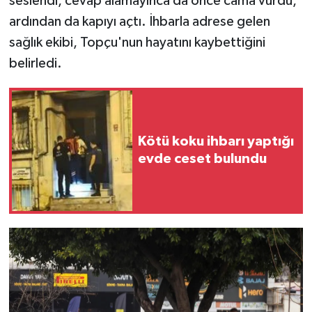
seslendi, cevap alamayınca da önce cama vurdu,
ardından da kapıyı açtı. İhbarla adrese gelen
sağlık ekibi, Topçu'nun hayatını kaybettiğini
belirledi.
Kötü koku ihbarı yaptığı
evde ceset bulundu