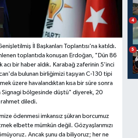
4
şletilmiş İl Başkanları Toplantısı'na katıldı.
5
nlenen toplantıda konuşan Erdoğan, "Dün 86
cı bir haber aldık. Karabağ zaferinin 5'inci
an'da bulunan birliğimizi taşıyan C-130 tipi
mek üzere havalandıktan kısa bir süre sonra
n Signagi bölgesinde düştü" diyerek, 20
 rahmet diledi.
imize ödenmesi imkansız şükran borcumuz
 etmek elbette mümkün değil. Gözyaşlarımızı
 gömüyoruz. Ancak şunu da biliyoruz; her ne