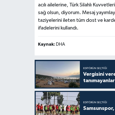
acılı ailelerine, Türk Silahlı Kuvvetl
sağ olsun, diyorum. Mesaj yayımlay
taziyelerini ileten tüm dost ve kar
ifadelerini kullandı.
Kaynak:
DHA
EDITÖRÜN SEÇTIĞI
Vergisini ver
tanımayanlar 
EDITÖRÜN SEÇTIĞI
Samsunspor, 