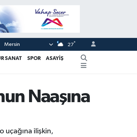
°
Mersin
27
ÜR SANAT
SPOR
ASAYİŞ
unun Naaşına
uçağına ilişkin,