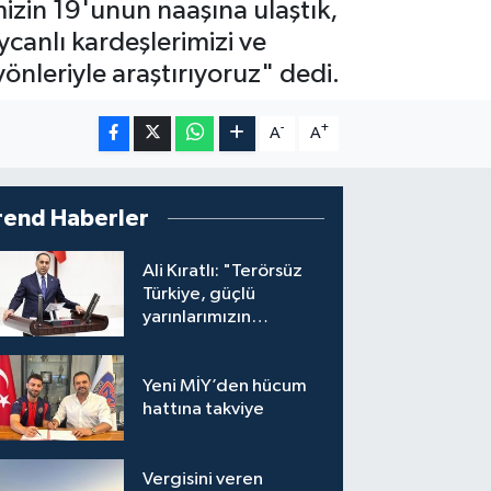
mizin 19'unun naaşına ulaştık,
ycanlı kardeşlerimizi ve
nleriyle araştırıyoruz" dedi.
-
+
A
A
rend Haberler
Ali Kıratlı: "Terörsüz
Türkiye, güçlü
yarınlarımızın
teminatıdır"
Yeni MİY’den hücum
hattına takviye
Vergisini veren