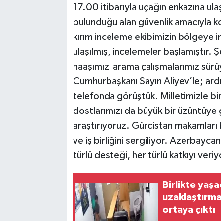
17.00 itibarıyla uçağın enkazına ulaş
bulunduğu alan güvenlik amacıyla ko
kırım inceleme ekibimizin bölgeye in
ulaşılmış, incelemeler başlamıştır. Ş
naaşımızı arama çalışmalarımız sür
Cumhurbaşkanı Sayın Aliyev’le; ar
telefonda görüştük. Milletimizle bi
dostlarımızı da büyük bir üzüntüye 
araştırıyoruz. Gürcistan makamları
ve iş birliğini sergiliyor. Azerbaycan
türlü desteği, her türlü katkıyı veri
Birlikte yaş
uzaklaştırma
ortaya çıktı