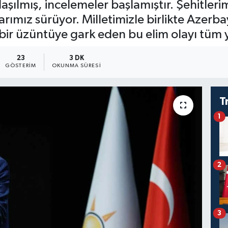
şılmış, incelemeler başlamıştır. Şehitleri
rımız sürüyor. Milletimizle birlikte Azerba
ir üzüntüye gark eden bu elim olayı tüm yö
23
3 DK
GÖSTERIM
OKUNMA SÜRESI
T
1
2
3