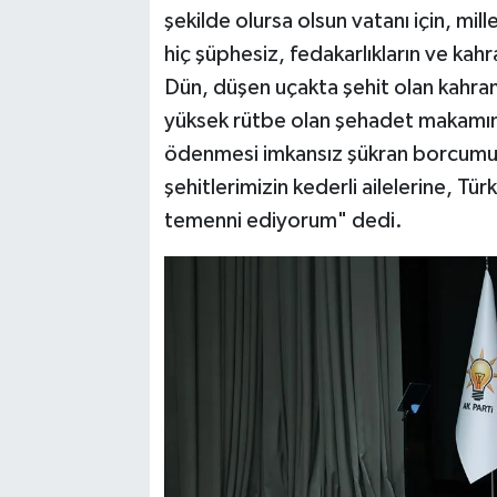
şekilde olursa olsun vatanı için, mill
hiç şüphesiz, fedakarlıkların ve kah
Dün, düşen uçakta şehit olan kahra
yüksek rütbe olan şehadet makamına 
ödenmesi imkansız şükran borcumuz 
şehitlerimizin kederli ailelerine, Tür
temenni ediyorum" dedi.