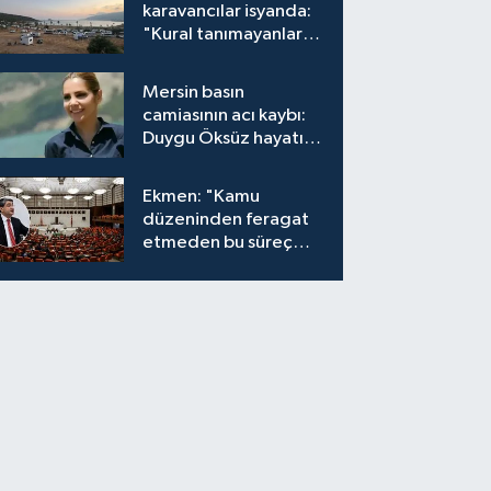
karavancılar isyanda:
"Kural tanımayanlar
hepimizi zan altında
bırakıyor"
Mersin basın
camiasının acı kaybı:
Duygu Öksüz hayatını
kaybetti
Ekmen: "Kamu
düzeninden feragat
etmeden bu süreç
meşrudur"