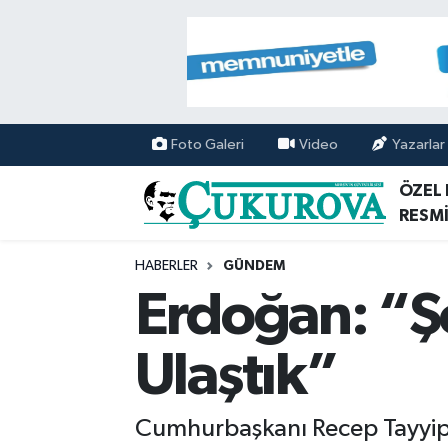
Mersin Nöbetçi Eczaneler
Mersin Hava Durumu
Foto Galeri
Video
Yazarlar
Mersin Namaz Vakitleri
ÖZEL
RESMİ
Mersin Trafik Yoğunluk Haritası
HABERLER
GÜNDEM
Süper Lig Puan Durumu ve Fikstür
Erdoğan: “Ş
Tüm Manşetler
Ulaştık”
Son Dakika Haberleri
Cumhurbaşkanı Recep Tayyip E
Haber Arşivi