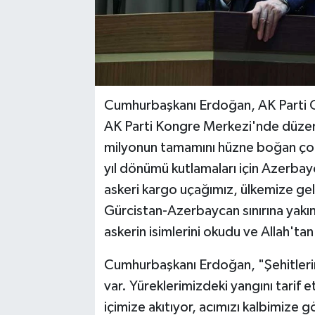
Cumhurbaşkanı Erdoğan, AK Parti Geni
AK Parti Kongre Merkezi'nde düze
milyonun tamamını hüzne boğan çok a
yıl dönümü kutlamaları için Azerbayc
askeri kargo uçağımız, ülkemize gel
Gürcistan-Azerbaycan sınırına yakı
askerin isimlerini okudu ve Allah'tan
Cumhurbaşkanı Erdoğan, "Şehitler
var. Yüreklerimizdeki yangını tarif
içimize akıtıyor, acımızı kalbimize