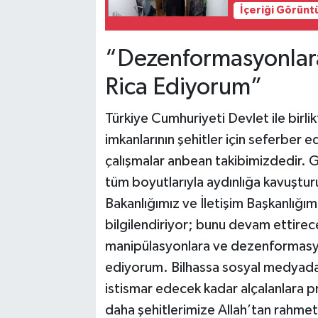
İçeriği Görünt
“Dezenformasyonlara
Rica Ediyorum”
Türkiye Cumhuriyeti Devlet ile birl
imkanlarının şehitler için seferber 
çalışmalar anbean takibimizdedir. Ger
tüm boyutlarıyla aydınlığa kavuştur
Bakanlığımız ve İletişim Başkanlığı
bilgilendiriyor; bunu devam ettirece
manipülasyonlara ve dezenformasyonl
ediyorum. Bilhassa sosyal medyada, 
istismar edecek kadar alçalanlara p
daha şehitlerimize Allah’tan rahmet 