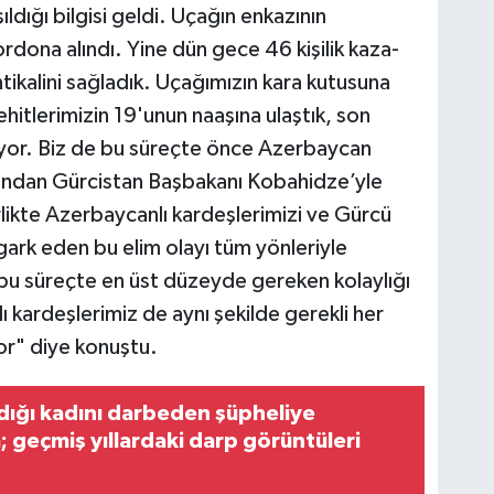
ıldığı bilgisi geldi. Uçağın enkazının
rdona alındı. Yine dün gece 46 kişilik kaza-
tikalini sağladık. Uçağımızın kara kutusuna
ehitlerimizin 19'unun naaşına ulaştık, son
üyor. Biz de bu süreçte önce Azerbaycan
dından Gürcistan Başbakanı Kobahidze’yle
rlikte Azerbaycanlı kardeşlerimizi ve Gürcü
gark eden bu elim olayı tüm yönleriyle
 bu süreçte en üst düzeyde gereken kolaylığı
lı kardeşlerimiz de aynı şekilde gerekli her
yor" diye konuştu.
adığı kadını darbeden şüpheliye
; geçmiş yıllardaki darp görüntüleri