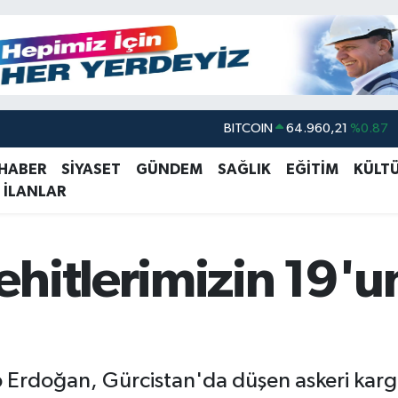
BITCOIN
64.960,21
%0.87
DOLAR
47,7436
%0.18
EURO
55,2510
%0.32
 HABER
SİYASET
GÜNDEM
SAĞLIK
EĞİTİM
KÜLT
 İLANLAR
STERLİN
64,4811
%0.38
GRAM ALTIN
6648.99
%2.59
BİST100
13.779
%-14
ehitlerimizin 19'
rdoğan, Gürcistan'da düşen askeri kargo 