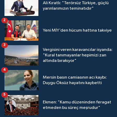
Ali Kıratlı: "Terörsüz Türkiye, güçlü
yarınlarımızın teminatıdır"
2
Yeni MİY’den hücum hattına takviye
3
Vergisini veren karavancılar isyanda:
"Kural tanımayanlar hepimizi zan
altında bırakıyor"
4
Mersin basın camiasının acı kaybı:
Duygu Öksüz hayatını kaybetti
5
Ekmen: "Kamu düzeninden feragat
etmeden bu süreç meşrudur"