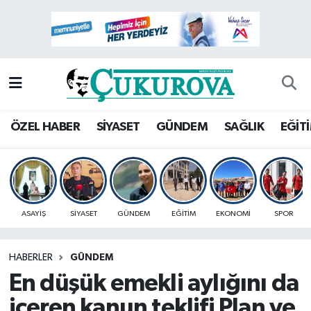
Mersin Nöbetçi Eczaneler
Mersin Hava Durumu
Mersin Namaz Vakitleri
ÖZEL HABER
SİYASET
GÜNDEM
SAĞLIK
EĞİT
Mersin Trafik Yoğunluk Haritası
Süper Lig Puan Durumu ve Fikstür
ASAYİŞ
SİYASET
GÜNDEM
EĞİTİM
EKONOMİ
SPOR
Tüm Manşetler
HABERLER
GÜNDEM
Son Dakika Haberleri
En düşük emekli aylığını da
Haber Arşivi
içeren kanun teklifi Plan ve