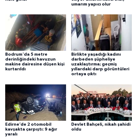
umarım yapıcı olur
Bodrum'da 5 metre
Birlikte yaşadığı kadını
derinliğindeki havuzun
darbeden şüpheliye
makine dairesine düşen kişi
uzaklaştırma; geçmiş
kurtarıldı
yıllardaki darp görüntüleri
ortaya çıktı
Edirne’de 2 otomobil
Devlet Bahçeli, nikah şahidi
kavşakta çarpıştı: 9 ağır
oldu
yaralı