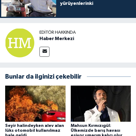
yürüyenlerinki
EDITÖR HAKKINDA
Haber Merkezi
Bunlar da ilginizi çekebilir
Seyir halindeyken alev alan
Mahsun Kırmızıgül:
lüks otomobil kullanılmaz
Ülkemizde barış havası
hale geldi
esiyor umarım kalıcı olur,