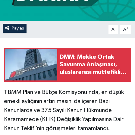
Paylaş
-
+
A
A
DMM: Mekke Ortak
Savunma Anlaşması,
uluslararası müttefiklik
taahhütleriyle
çelişmemektedir
TBMM Plan ve Bütçe Komisyonu’nda, en düşük
emekli aylığının artırılmasını da içeren Bazı
Kanunlarda ve 375 Sayılı Kanun Hükmünde
Kararnamede (KHK) Değişiklik Yapılmasına Dair
Kanun Teklifi’nin görüşmeleri tamamlandı.