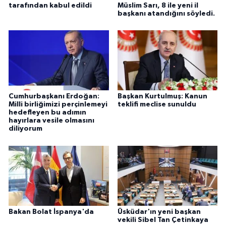
tarafından kabul edildi
Müslim Sarı, 8 ile yeni il
başkanı atandığını söyledi.
Cumhurbaşkanı Erdoğan:
Başkan Kurtulmuş: Kanun
Milli birliğimizi perçinlemeyi
teklifi meclise sunuldu
hedefleyen bu adımın
hayırlara vesile olmasını
diliyorum
Bakan Bolat İspanya'da
Üsküdar'ın yeni başkan
vekili Sibel Tan Çetinkaya