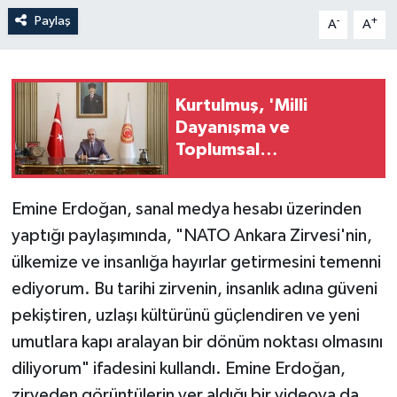
Paylaş
-
+
A
A
Kurtulmuş, 'Milli
Dayanışma ve
Toplumsal
Bütünleşmenin
Güçlendirilmesine Dair
Emine Erdoğan, sanal medya hesabı üzerinden
Kanun Teklifi'ni imzaladı
yaptığı paylaşımında, "NATO Ankara Zirvesi'nin,
ülkemize ve insanlığa hayırlar getirmesini temenni
ediyorum. Bu tarihi zirvenin, insanlık adına güveni
pekiştiren, uzlaşı kültürünü güçlendiren ve yeni
umutlara kapı aralayan bir dönüm noktası olmasını
diliyorum" ifadesini kullandı. Emine Erdoğan,
zirveden görüntülerin yer aldığı bir videoya da