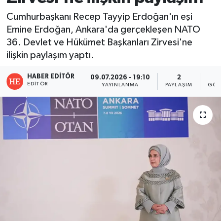
Cumhurbaşkanı Recep Tayyip Erdoğan'ın eşi
Emine Erdoğan, Ankara'da gerçekleşen NATO
36. Devlet ve Hükümet Başkanları Zirvesi'ne
ilişkin paylaşım yaptı.
HABER EDITÖR
09.07.2026 - 19:10
2
EDITÖR
YAYINLANMA
PAYLAŞIM
GÖS