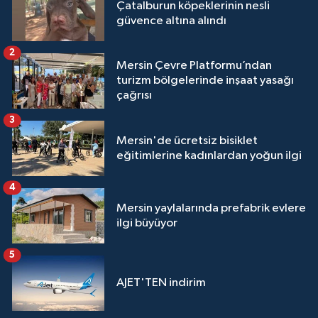
Çatalburun köpeklerinin nesli
güvence altına alındı
2
Mersin Çevre Platformu’ndan
turizm bölgelerinde inşaat yasağı
çağrısı
3
Mersin'de ücretsiz bisiklet
eğitimlerine kadınlardan yoğun ilgi
4
Mersin yaylalarında prefabrik evlere
ilgi büyüyor
5
AJET'TEN indirim