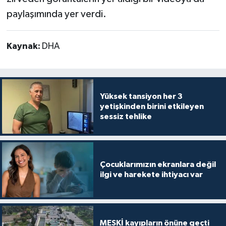
paylaşımında yer verdi.
Kaynak:
DHA
Yüksek tansiyon her 3
yetişkinden birini etkileyen
sessiz tehlike
Çocuklarımızın ekranlara değil
ilgi ve harekete ihtiyacı var
MESKİ kayıpların önüne geçti