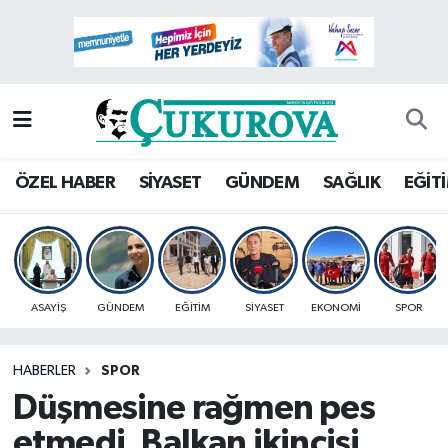
Mersin Nöbetçi Eczaneler
Mersin Hava Durumu
Mersin Namaz Vakitleri
ÖZEL HABER
SİYASET
GÜNDEM
SAĞLIK
EĞİT
Mersin Trafik Yoğunluk Haritası
Süper Lig Puan Durumu ve Fikstür
ASAYİŞ
GÜNDEM
EĞİTİM
SİYASET
EKONOMİ
SPOR
Tüm Manşetler
HABERLER
SPOR
Son Dakika Haberleri
Düşmesine rağmen pes
Haber Arşivi
etmedi, Balkan ikincisi