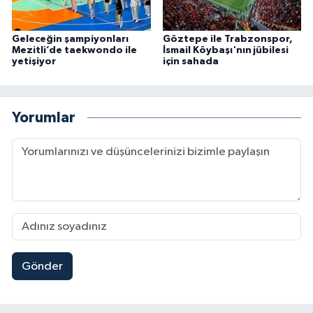
Geleceğin şampiyonları
Göztepe ile Trabzonspor,
Mezitli’de taekwondo ile
İsmail Köybaşı'nın jübilesi
yetişiyor
için sahada
Yorumlar
Gönder