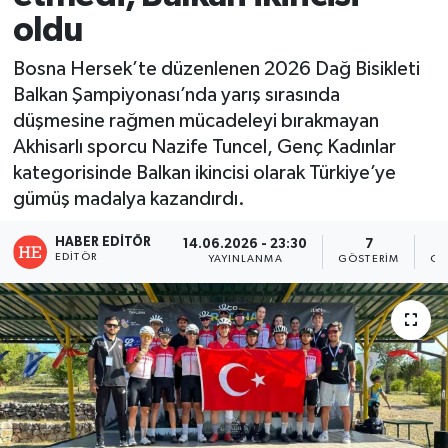
oldu
Bosna Hersek’te düzenlenen 2026 Dağ Bisikleti
Balkan Şampiyonası’nda yarış sırasında
düşmesine rağmen mücadeleyi bırakmayan
Akhisarlı sporcu Nazife Tuncel, Genç Kadınlar
kategorisinde Balkan ikincisi olarak Türkiye’ye
gümüş madalya kazandırdı.
HABER EDITÖR
14.06.2026 - 23:30
7
EDITÖR
YAYINLANMA
GÖSTERIM
OK