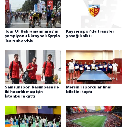
Tour Of Kahramanmaraş’ın
Kayserispor’da transfer
şampiyonu Ukraynalı Kyrylo
yasağı kalktı
Tsarenko oldu
Samsunspor, Kasımpaşa ile
Mersinli sporcular final
iki hazırlık maçı için
biletini kaptı
İstanbul’a gitti