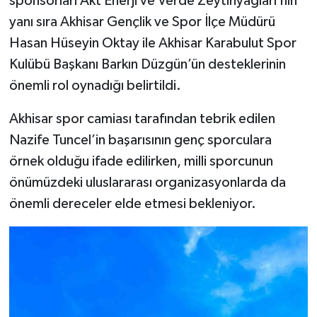
sponsorları Akt Enerji ve Verde Zeytinyağları’nın
yanı sıra Akhisar Gençlik ve Spor İlçe Müdürü
Hasan Hüseyin Oktay ile Akhisar Karabulut Spor
Kulübü Başkanı Barkın Düzgün’ün desteklerinin
önemli rol oynadığı belirtildi.
Akhisar spor camiası tarafından tebrik edilen
Nazife Tuncel’in başarısının genç sporculara
örnek olduğu ifade edilirken, milli sporcunun
önümüzdeki uluslararası organizasyonlarda da
önemli dereceler elde etmesi bekleniyor.