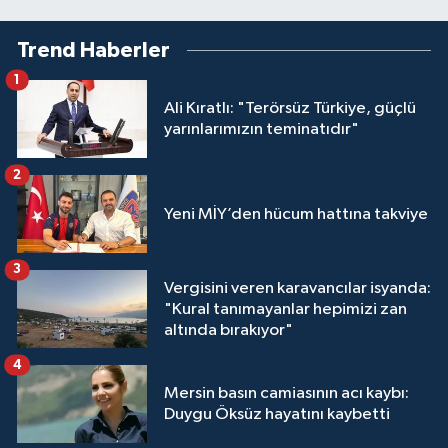
Trend Haberler
1
Ali Kıratlı: "Terörsüz Türkiye, güçlü
yarınlarımızın teminatıdır"
2
Yeni MİY’den hücum hattına takviye
3
Vergisini veren karavancılar isyanda:
"Kural tanımayanlar hepimizi zan
altında bırakıyor"
4
Mersin basın camiasının acı kaybı:
Duygu Öksüz hayatını kaybetti