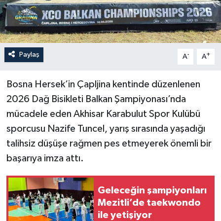
Paylaş
-
+
A
A
Bosna Hersek’in Çapljina kentinde düzenlenen
2026 Dağ Bisikleti Balkan Şampiyonası’nda
mücadele eden Akhisar Karabulut Spor Kulübü
sporcusu Nazife Tuncel, yarış sırasında yaşadığı
talihsiz düşüşe rağmen pes etmeyerek önemli bir
başarıya imza attı.
Geleceğin şampiyonları
Mezitli’de taekwondo
ile yetişiyor