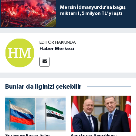
Mersin İdmanyurdu’na bağış
miktarı 1,5 milyon TL'yi aştı
EDITÖR HAKKINDA
Haber Merkezi
Bunlar da ilginizi çekebilir
Suriye ve Rusya üsler
Avusturya Şansölyesi