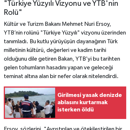
"Türkiye Yüzyılı Vizyonu ve YTB'nin
Rolü"
Kültür ve Turizm Bakanı Mehmet Nuri Ersoy,
YTB’nin rolünü "Türkiye Yüzyılı" vizyonu üzerinden
tanımladı. Bu kutlu yürüyüşün dayanağının Türk
milletinin kültürü, değerleri ve kadim tarihi
olduğunu dile getiren Bakan, YTB'yi bu tarihten
gelen tohumların hasadını yapan ve geleceği
teminat altına alan bir nefer olarak nitelendirdi.
Girilmesi yasak denizde
ablasını kurtarmak
isterken öldü
Ersoy, sözlerini, "Ayrıştırılan ve ötekileştirilen bir