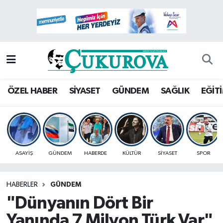
Mersin Nöbetçi Eczaneler
Mersin Hava Durumu
Mersin Namaz Vakitleri
ÖZEL HABER
SİYASET
GÜNDEM
SAĞLIK
EĞİT
Mersin Trafik Yoğunluk Haritası
Süper Lig Puan Durumu ve Fikstür
ASAYİŞ
GÜNDEM
HABERDE
KÜLTÜR
SİYASET
SPOR
Tüm Manşetler
HABERLER
GÜNDEM
Son Dakika Haberleri
"Dünyanın Dört Bir
Haber Arşivi
Yanında 7 Milyon Türk Var"