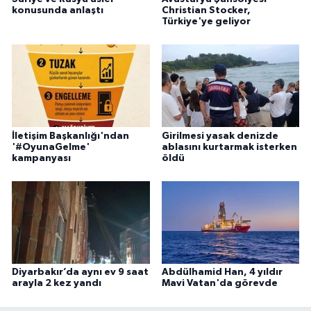
konusunda anlaştı
Christian Stocker,
Türkiye'ye geliyor
İletişim Başkanlığı'ndan
Girilmesi yasak denizde
'#OyunaGelme'
ablasını kurtarmak isterken
kampanyası
öldü
Diyarbakır’da aynı ev 9 saat
Abdülhamid Han, 4 yıldır
arayla 2 kez yandı
Mavi Vatan'da görevde