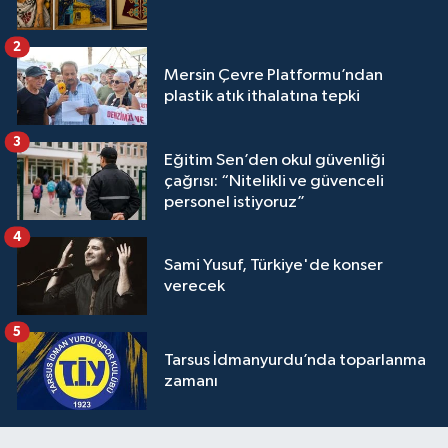
2
Mersin Çevre Platformu’ndan
plastik atık ithalatına tepki
3
Eğitim Sen’den okul güvenliği
çağrısı: “Nitelikli ve güvenceli
personel istiyoruz”
4
Sami Yusuf, Türkiye'de konser
verecek
5
Tarsus İdmanyurdu’nda toparlanma
zamanı