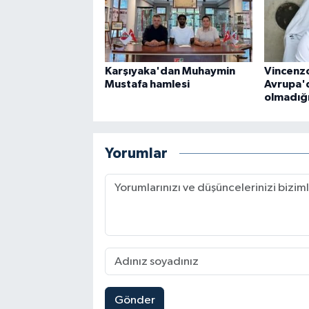
Karşıyaka'dan Muhaymin
Vincenzo
Mustafa hamlesi
Avrupa'
olmadığ
Yorumlar
Gönder