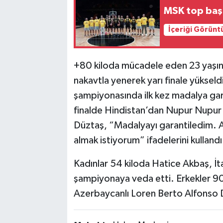
MSK top başı
İçeriği Görünt
+80 kiloda mücadele eden 23 yaşın
nakavtla yenerek yarı finale yüksel
şampiyonasında ilk kez madalya gara
finalde Hindistan’dan Nupur Nupur i
Düztaş, “Madalyayı garantiledim. Al
almak istiyorum” ifadelerini kullandı
Kadınlar 54 kiloda Hatice Akbaş, İt
şampiyonaya veda etti. Erkekler 9
Azerbaycanlı Loren Berto Alfonso 