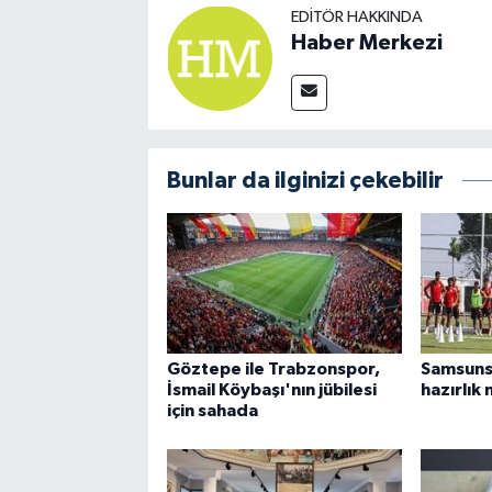
EDITÖR HAKKINDA
Haber Merkezi
Bunlar da ilginizi çekebilir
Göztepe ile Trabzonspor,
Samsuns
İsmail Köybaşı'nın jübilesi
hazırlık
için sahada