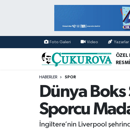
Mersin Nöbetçi Eczaneler
Mersin Hava Durumu
Foto Galeri
Video
Yazarlar
Mersin Namaz Vakitleri
ÖZEL
RESMİ
Mersin Trafik Yoğunluk Haritası
HABERLER
SPOR
Süper Lig Puan Durumu ve Fikstür
Dünya Boks 
Tüm Manşetler
Sporcu Mada
Son Dakika Haberleri
İngiltere’nin Liverpool şehr
Haber Arşivi