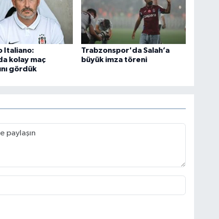
 Italiano:
Trabzonspor'da Salah’a
da kolay maç
büyük imza töreni
ını gördük