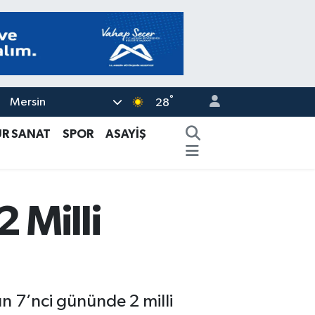
°
Mersin
28
ÜR SANAT
SPOR
ASAYİŞ
 Milli
n 7’nci gününde 2 milli