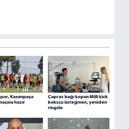
por, Kasımpaşa
Çapraz bağı kopan Milli kick
 maçına hazır
boksçu üsteğmen, yeniden
ringde