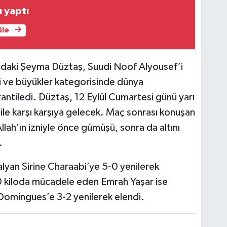
 yaptı
üle
daki Şeyma Düztaş, Suudi Noof Alyousef’i
di ve büyükler kategorisinde dünya
ntiledi. Düztaş, 12 Eylül Cumartesi günü yarı
le karşı karşıya gelecek. Maç sonrası konuşan
lah’ın izniyle önce gümüşü, sonra da altını
.
alyan Sirine Charaabi’ye 5-0 yenilerek
0 kiloda mücadele eden Emrah Yaşar ise
Domingues’e 3-2 yenilerek elendi.