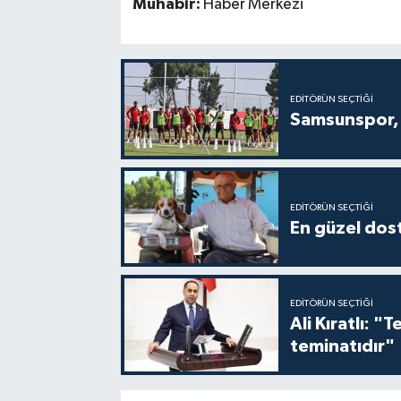
Muhabir:
Haber Merkezi
EDITÖRÜN SEÇTIĞI
Samsunspor, 
EDITÖRÜN SEÇTIĞI
En güzel dost
EDITÖRÜN SEÇTIĞI
Ali Kıratlı: "
teminatıdır"