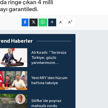
 ringe çıkan 4 milli
yı garantiledi.
-
+
A
A
rend Haberler
Ali Kıratlı: "Terörsüz
Türkiye, güçlü
yarınlarımızın
teminatıdır"
Yeni MİY’den hücum
hattına takviye
Silifke’de poyraz
mahsulü vurdu