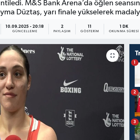
tiledi. M&S Bank Arena’da öğlen seansında
yma Düztaş, yarı finale yükselerek madalya
10.09.2025 - 20:18
2
11
1 DK
GÜNCELLEME
PAYLAŞIM
GÖSTERIM
OKUNMA SÜRESI
T
1
2
3