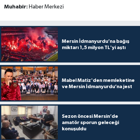
Muhabir:
Haber Merkezi
Mersin İdmanyurdu’na bağış
miktarı 1,5 milyon TL'yi aştı
Mabel Matiz'den memleketine
ve Mersin İdmanyurdu’na jest
Sezon öncesi Mersin’de
amatör sporun geleceği
konuşuldu