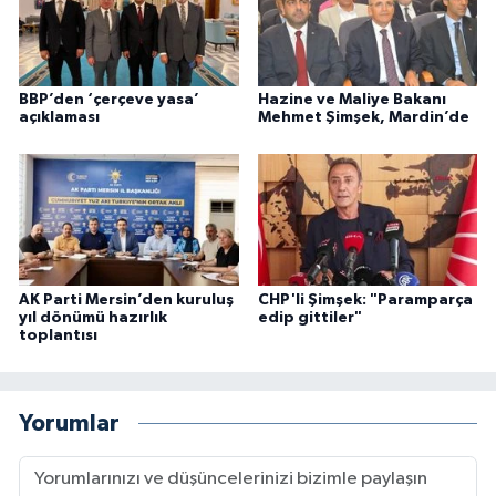
BBP’den ‘çerçeve yasa’
Hazine ve Maliye Bakanı
açıklaması
Mehmet Şimşek, Mardin’de
AK Parti Mersin’den kuruluş
CHP'li Şimşek: "Paramparça
yıl dönümü hazırlık
edip gittiler"
toplantısı
Yorumlar