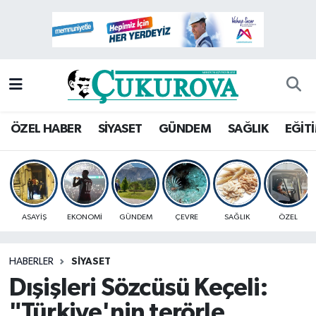
Mersin Nöbetçi Eczaneler
Mersin Hava Durumu
Mersin Namaz Vakitleri
ÖZEL HABER
SİYASET
GÜNDEM
SAĞLIK
EĞİT
Mersin Trafik Yoğunluk Haritası
Süper Lig Puan Durumu ve Fikstür
ASAYİŞ
EKONOMİ
GÜNDEM
ÇEVRE
SAĞLIK
ÖZEL
Tüm Manşetler
HABERLER
SİYASET
Son Dakika Haberleri
Dışişleri Sözcüsü Keçeli:
Haber Arşivi
"Türkiye'nin terörle