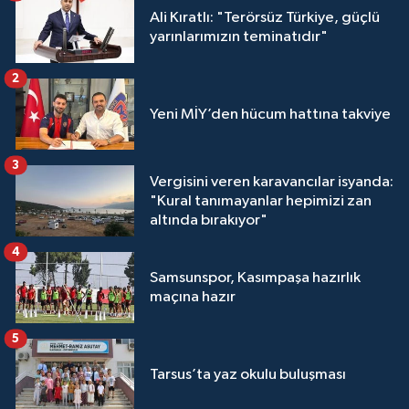
Ali Kıratlı: "Terörsüz Türkiye, güçlü
yarınlarımızın teminatıdır"
2
Yeni MİY’den hücum hattına takviye
3
Vergisini veren karavancılar isyanda:
"Kural tanımayanlar hepimizi zan
altında bırakıyor"
4
Samsunspor, Kasımpaşa hazırlık
maçına hazır
5
Tarsus’ta yaz okulu buluşması