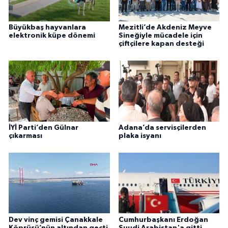
Büyükbaş hayvanlara
Mezitli’de Akdeniz Meyve
elektronik küpe dönemi
Sineğiyle mücadele için
çiftçilere kapan desteği
İYİ Parti’den Gülnar
Adana’da servisçilerden
çıkarması
plaka isyanı
Dev vinç gemisi Çanakkale
Cumhurbaşkanı Erdoğan
Köprüsü’nün altından geçti
Suudi Arabistan'a gitti