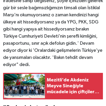
iradesine sahip değilseniz, şöyle içinizden gelerek
gür bir sesle bağımsızlığımızın timsali olan İstiklal
Marşı'nı okumuyorsanız o zaman kendinizi hangi
ülkeye ait hissediyorsanız ya da YPG, PKK, SDG
gibi hangi yapıya ait hissediyorsanız bırakın
Türkiye Cumhuriyeti Devleti'nin şerefli kimliğini,
pasaportunu, sınır açık defolun gidin.' Devam
ediyor diyor ki 'Oralardaki gelişmelerin Türkiye'ye
de yansımaları olacaktır. 'Bakın tehdit devam
ediyor" dedi.
Mezitli’de Akdeniz
Meyve Sineğiyle
mücadele için çiftçilere
kapan desteği