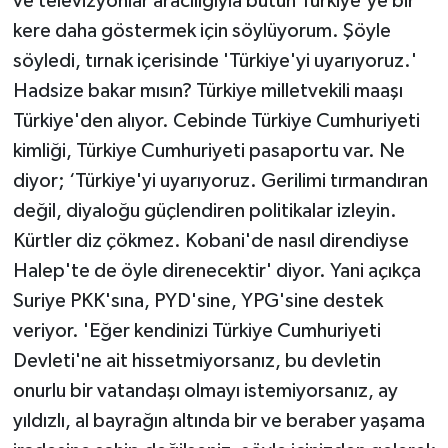
ve televizyonlar aracılığıyla bütün Türkiye'ye bir
kere daha göstermek için söylüyorum. Şöyle
söyledi, tırnak içerisinde 'Türkiye'yi uyarıyoruz.'
Hadsize bakar mısın? Türkiye milletvekili maaşı
Türkiye'den alıyor. Cebinde Türkiye Cumhuriyeti
kimliği, Türkiye Cumhuriyeti pasaportu var. Ne
diyor; ‘Türkiye'yi uyarıyoruz. Gerilimi tırmandıran
değil, diyaloğu güçlendiren politikalar izleyin.
Kürtler diz çökmez. Kobani'de nasıl direndiyse
Halep'te de öyle direnecektir' diyor. Yani açıkça
Suriye PKK'sına, PYD'sine, YPG'sine destek
veriyor. 'Eğer kendinizi Türkiye Cumhuriyeti
Devleti'ne ait hissetmiyorsanız, bu devletin
onurlu bir vatandaşı olmayı istemiyorsanız, ay
yıldızlı, al bayrağın altında bir ve beraber yaşama