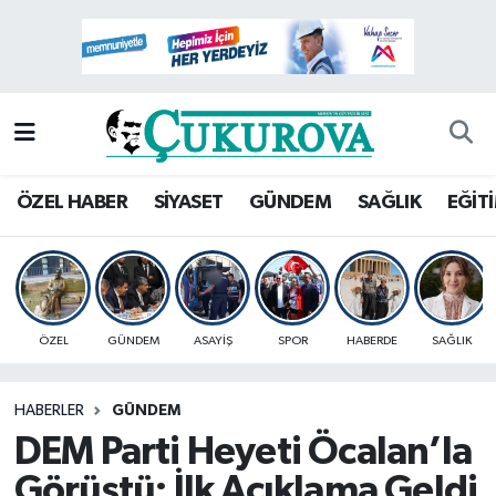
Mersin Nöbetçi Eczaneler
Mersin Hava Durumu
Mersin Namaz Vakitleri
ÖZEL HABER
SİYASET
GÜNDEM
SAĞLIK
EĞİT
Mersin Trafik Yoğunluk Haritası
Süper Lig Puan Durumu ve Fikstür
ÖZEL
GÜNDEM
ASAYİŞ
SPOR
HABERDE
SAĞLIK
Tüm Manşetler
HABERLER
GÜNDEM
Son Dakika Haberleri
DEM Parti Heyeti Öcalan’la
Haber Arşivi
Görüştü: İlk Açıklama Geldi