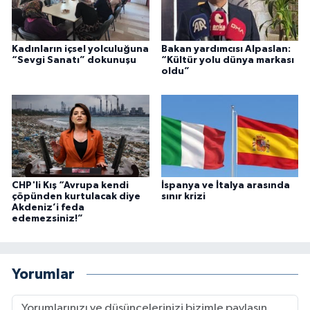
Kadınların içsel yolculuğuna
Bakan yardımcısı Alpaslan:
“Sevgi Sanatı” dokunuşu
“Kültür yolu dünya markası
oldu”
CHP'li Kış “Avrupa kendi
İspanya ve İtalya arasında
çöpünden kurtulacak diye
sınır krizi
Akdeniz’i feda
edemezsiniz!”
Yorumlar