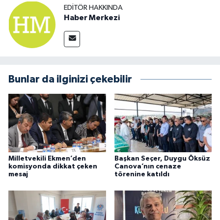
EDITÖR HAKKINDA
Haber Merkezi
Bunlar da ilginizi çekebilir
Milletvekili Ekmen’den
Başkan Seçer, Duygu Öksüz
komisyonda dikkat çeken
Canova’nın cenaze
mesaj
törenine katıldı