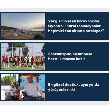
Vergisini veren karavancılar
isyanda: "Kural tanımayanlar
hepimizi zan altında bırakıyor"
Samsunspor, Kasımpaşa
hazırlık maçına hazır
En güzel dostluk, aynı yolda
yürüyenlerinki