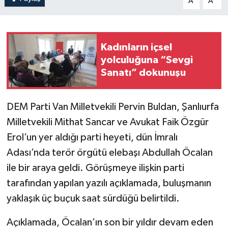
A
A
Kadınların içsel
yolculuğuna “Sevgi
Sanatı” dokunuşu
DEM Parti Van Milletvekili Pervin Buldan, Şanlıurfa
Milletvekili Mithat Sancar ve Avukat Faik Özgür
Erol’un yer aldığı parti heyeti, dün İmralı
Adası’nda terör örgütü elebaşı Abdullah Öcalan
ile bir araya geldi. Görüşmeye ilişkin parti
tarafından yapılan yazılı açıklamada, buluşmanın
yaklaşık üç buçuk saat sürdüğü belirtildi.
Açıklamada, Öcalan’ın son bir yıldır devam eden