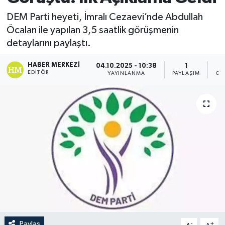
DEM Parti heyeti, İmralı Cezaevi’nde Abdullah
Öcalan ile yapılan 3,5 saatlik görüşmenin
detaylarını paylaştı.
HABER MERKEZI
04.10.2025 - 10:38
1
EDITÖR
YAYINLANMA
PAYLAŞIM
GÖ
Paylaş
-
+