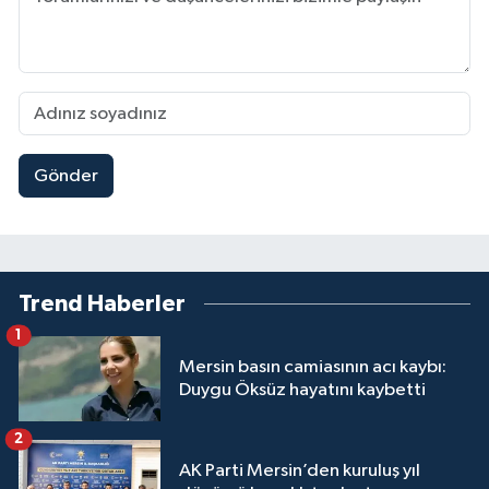
Gönder
Trend Haberler
1
Mersin basın camiasının acı kaybı:
Duygu Öksüz hayatını kaybetti
2
AK Parti Mersin’den kuruluş yıl