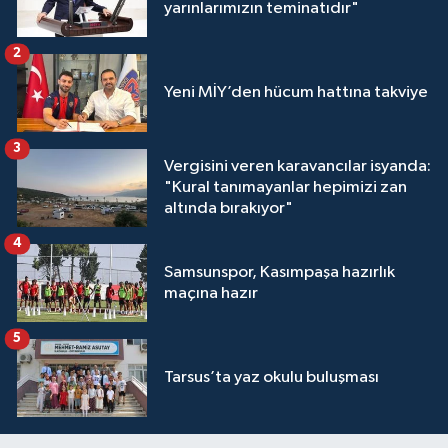
yarınlarımızın teminatıdır"
2
Yeni MİY’den hücum hattına takviye
3
Vergisini veren karavancılar isyanda:
"Kural tanımayanlar hepimizi zan
altında bırakıyor"
4
Samsunspor, Kasımpaşa hazırlık
maçına hazır
5
Tarsus’ta yaz okulu buluşması