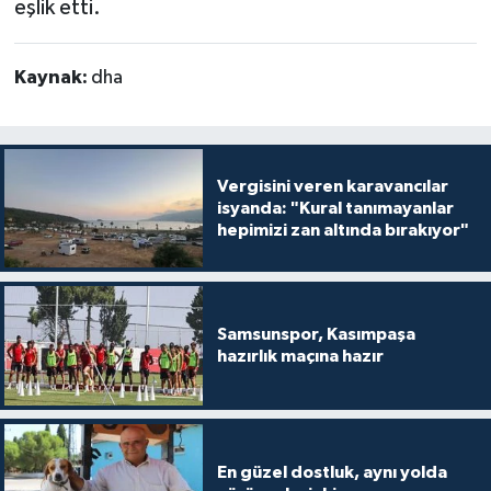
eşlik etti.
Kaynak:
dha
Vergisini veren karavancılar
isyanda: "Kural tanımayanlar
hepimizi zan altında bırakıyor"
Samsunspor, Kasımpaşa
hazırlık maçına hazır
En güzel dostluk, aynı yolda