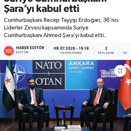
Şara’yı kabul etti
Cumhurbaşkanı Recep Tayyip Erdoğan, 36'ncı
Liderler Zirvesi kapsamında Suriye
Cumhurbaşkanı Ahmed Şara’yı kabul etti.
HABER EDITÖR
08.07.2026 - 19:18
2
EDITÖR
YAYINLANMA
PAYLAŞIM
GÖS