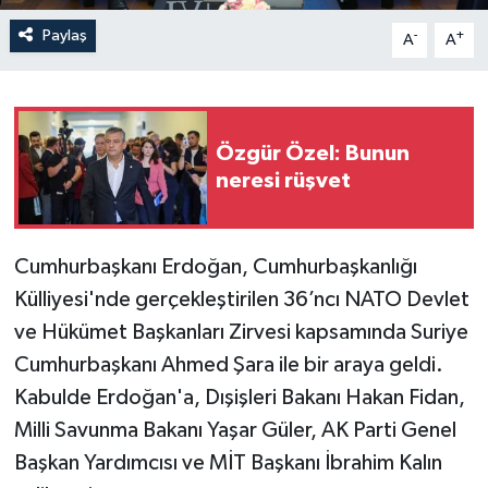
Paylaş
-
+
A
A
Özgür Özel: Bunun
neresi rüşvet
Cumhurbaşkanı Erdoğan, Cumhurbaşkanlığı
Külliyesi'nde gerçekleştirilen 36’ncı⁠ ⁠NATO Devlet
ve Hükümet Başkanları Zirvesi kapsamında Suriye
Cumhurbaşkanı Ahmed Şara ile bir araya geldi.
Kabulde Erdoğan'a, Dışişleri Bakanı Hakan Fidan,
Milli Savunma Bakanı Yaşar Güler, AK Parti Genel
Başkan Yardımcısı ve MİT Başkanı İbrahim Kalın