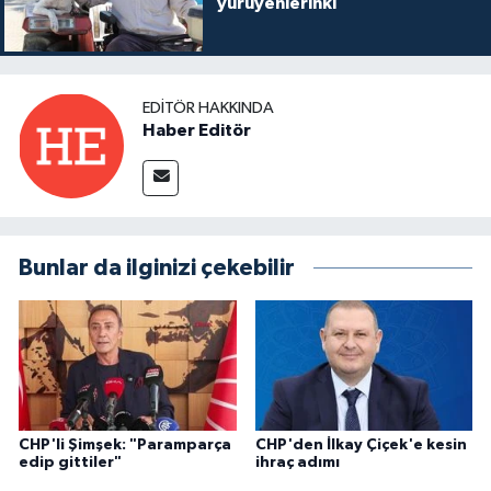
yürüyenlerinki
EDITÖR HAKKINDA
Haber Editör
Bunlar da ilginizi çekebilir
CHP'li Şimşek: "Paramparça
CHP'den İlkay Çiçek'e kesin
edip gittiler"
ihraç adımı