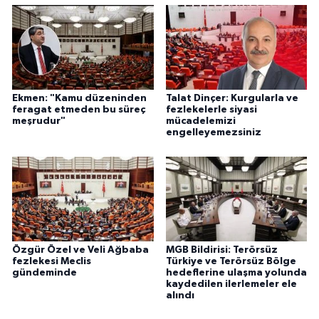
Ekmen: "Kamu düzeninden
Talat Dinçer: Kurgularla ve
feragat etmeden bu süreç
fezlekelerle siyasi
meşrudur"
mücadelemizi
engelleyemezsiniz
Özgür Özel ve Veli Ağbaba
MGB Bildirisi: Terörsüz
fezlekesi Meclis
Türkiye ve Terörsüz Bölge
gündeminde
hedeflerine ulaşma yolunda
kaydedilen ilerlemeler ele
alındı