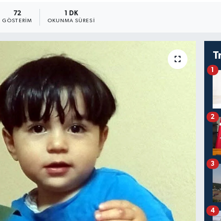
72
1 DK
GÖSTERIM
OKUNMA SÜRESI
T
1
2
3
4