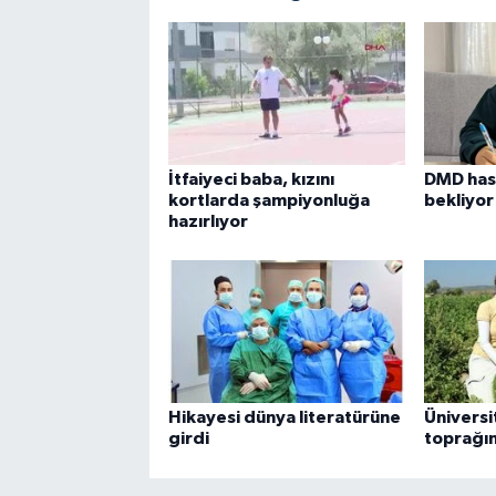
İtfaiyeci baba, kızını
DMD has
kortlarda şampiyonluğa
bekliyor
hazırlıyor
Hikayesi dünya literatürüne
Üniversit
girdi
toprağı