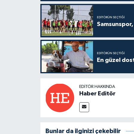
EDITÖRÜN SEÇTIĞI
Samsunspor, 
EDITÖRÜN SEÇTIĞI
En güzel dost
EDITÖR HAKKINDA
Haber Editör
Bunlar da ilginizi çekebilir