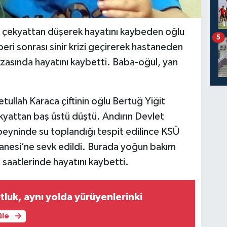
e çekyattan düşerek hayatını kaybeden oğlu
5
eri sonrası sinir krizi geçirerek hastaneden
kazasında hayatını kaybetti. Baba-oğul, yan
ullah Karaca çiftinin oğlu Bertuğ Yiğit
yattan baş üstü düştü. Andırın Devlet
eyninde su toplandığı tespit edilince KSÜ
anesi’ne sevk edildi. Burada yoğun bakım
saatlerinde hayatını kaybetti.
tluk, aynı yolda yürüyenlerinki
üle