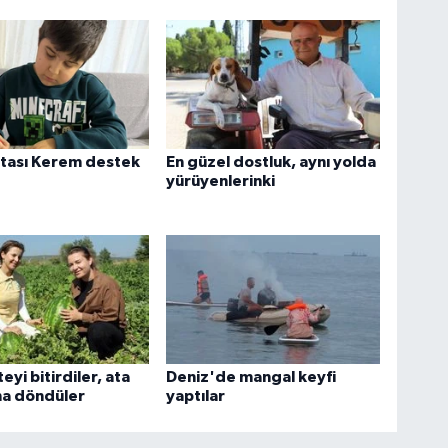
tası Kerem destek
En güzel dostluk, aynı yolda
yürüyenlerinki
eyi bitirdiler, ata
Deniz'de mangal keyfi
na döndüler
yaptılar