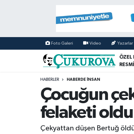
Mersin Nöbetçi Eczaneler
Mersin Hava Durumu
Foto Galeri
Video
Yazarlar
Mersin Namaz Vakitleri
ÖZEL
RESMİ
Mersin Trafik Yoğunluk Haritası
HABERLER
HABERDE İNSAN
Süper Lig Puan Durumu ve Fikstür
Çocuğun çek
Tüm Manşetler
felaketi oldu
Son Dakika Haberleri
Çekyattan düşen Bertuğ öldü, 
Haber Arşivi