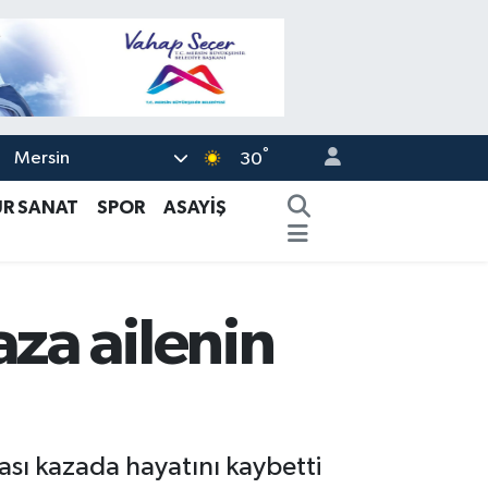
°
Mersin
30
ÜR SANAT
SPOR
ASAYİŞ
za ailenin
ası kazada hayatını kaybetti