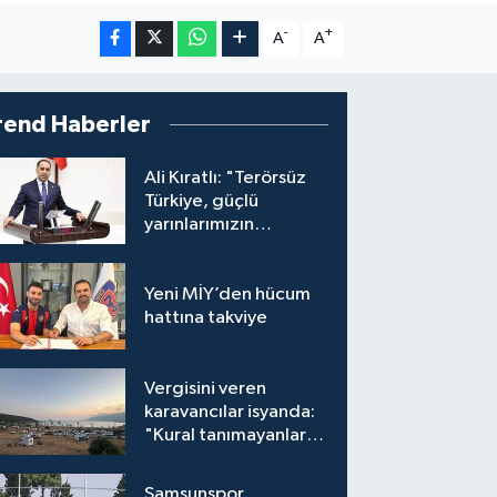
-
+
A
A
rend Haberler
Ali Kıratlı: "Terörsüz
Türkiye, güçlü
yarınlarımızın
teminatıdır"
Yeni MİY’den hücum
hattına takviye
Vergisini veren
karavancılar isyanda:
"Kural tanımayanlar
hepimizi zan altında
bırakıyor"
Samsunspor,