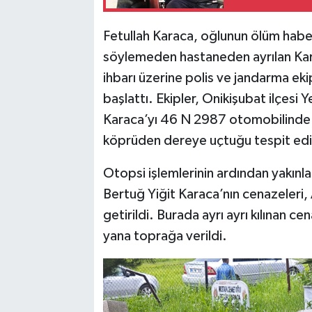
Fetullah Karaca, oğlunun ölüm haberini
söylemeden hastaneden ayrılan Kara
ihbarı üzerine polis ve jandarma eki
başlattı. Ekipler, Onikişubat ilçesi
Karaca’yı 46 N 2987 otomobilinde 
köprüden dereye uçtuğu tespit edil
Otopsi işlemlerinin ardından yakınlar
Bertuğ Yiğit Karaca’nın cenazeleri, 
getirildi. Burada ayrı ayrı kılınan 
yana toprağa verildi.