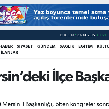
DOLAR
47,5986
%0.06
EURO
55,0700
%0.1
 HABER
SİYASET
GÜNDEM
SAĞLIK
EĞİTİM
KÜLT
 İLANLAR
STERLİN
64,2438
%0.21
GRAM ALTIN
6513.94
%0.32
BİST100
13.768
%48
in’deki İlçe Başkan
BITCOIN
64.602,05
%0.69
Mersin İl Başkanlığı, biten kongreler sonra