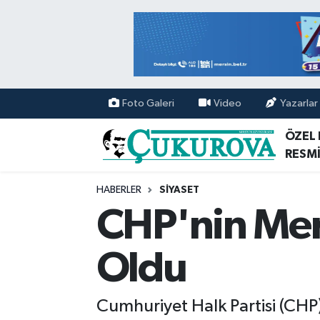
Mersin Nöbetçi Eczaneler
Mersin Hava Durumu
Foto Galeri
Video
Yazarlar
Mersin Namaz Vakitleri
ÖZEL
RESMİ
Mersin Trafik Yoğunluk Haritası
HABERLER
SİYASET
Süper Lig Puan Durumu ve Fikstür
CHP'nin Mers
Tüm Manşetler
Oldu
Son Dakika Haberleri
Cumhuriyet Halk Partisi (CHP) 
Haber Arşivi