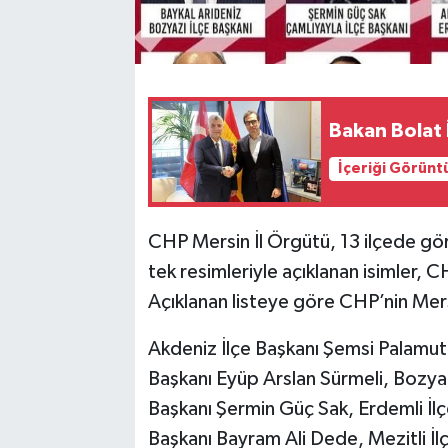
Bakan Bolat
İçeriği Görünt
CHP Mersin İl Örgütü, 13 ilçede gör
tek resimleriyle açıklanan isimler, C
Açıklanan listeye göre CHP’nin Mersi
Akdeniz İlçe Başkanı Şemsi Palamut, 
Başkanı Eyüp Arslan Sürmeli, Bozyazı
Başkanı Şermin Güç Sak, Erdemli İl
Başkanı Bayram Ali Dede, Mezitli İl