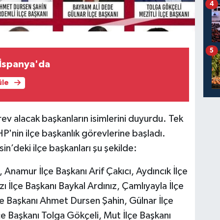
4
5
 İspanya'da
üle
ev alacak başkanların isimlerini duyurdu. Tek
HP'nin ilçe başkanlık görevlerine başladı.
n’deki ilçe başkanları şu şekilde:
Anamur İlçe Başkanı Arif Çakıcı, Aydıncık İlçe
 İlçe Başkanı Baykal Ardınız, Çamlıyayla İlçe
çe Başkanı Ahmet Dursen Şahin, Gülnar İlçe
çe Başkanı Tolga Gökçeli, Mut İlçe Başkanı