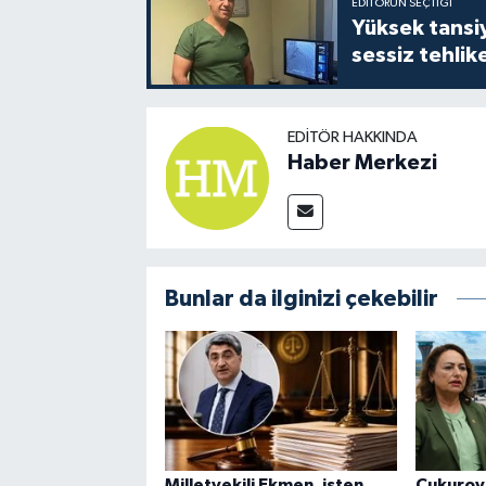
EDITÖRÜN SEÇTIĞI
Yüksek tansiy
sessiz tehlik
EDITÖR HAKKINDA
Haber Merkezi
Bunlar da ilginizi çekebilir
Milletvekili Ekmen, işten
Çukurov