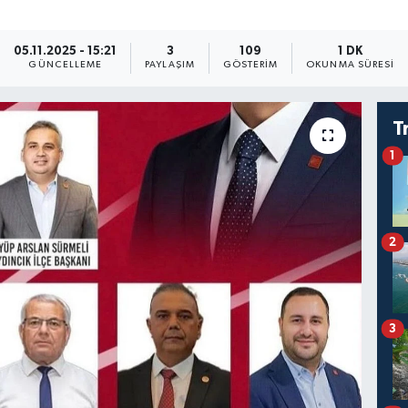
05.11.2025 - 15:21
3
109
1 DK
GÜNCELLEME
PAYLAŞIM
GÖSTERIM
OKUNMA SÜRESI
T
1
2
3