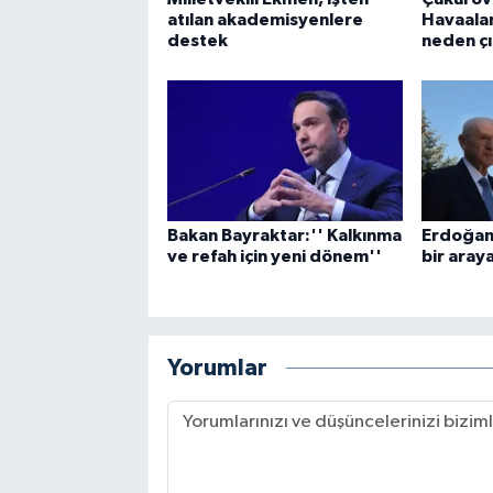
atılan akademisyenlere
Havaalan
destek
neden çı
Bakan Bayraktar:'' Kalkınma
Erdoğan 
ve refah için yeni dönem''
bir aray
Yorumlar