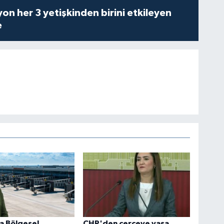
on her 3 yetişkinden birini etkileyen
e
a Bölgesel
CHP'den çerçeve yasa