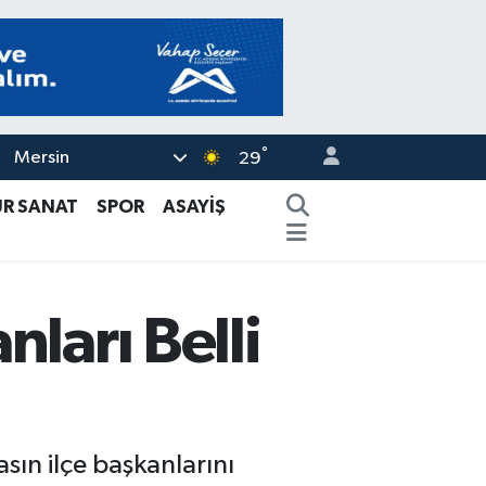
°
Mersin
29
ÜR SANAT
SPOR
ASAYİŞ
ları Belli
sın ilçe başkanlarını