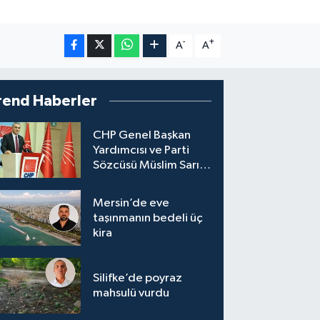
-
+
A
A
rend Haberler
CHP Genel Başkan
Yardımcısı ve Parti
Sözcüsü Müslim Sarı,
8 ile yeni il başkanı
atandığını söyledi.
Mersin’de eve
taşınmanın bedeli üç
kira
Silifke’de poyraz
mahsulü vurdu