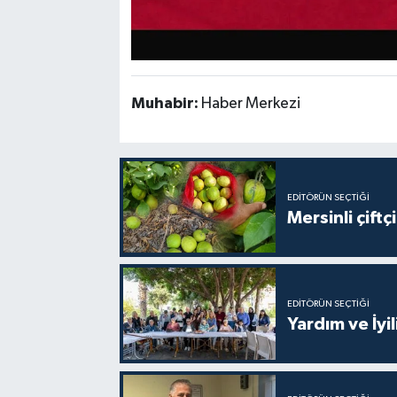
Muhabir:
Haber Merkezi
EDITÖRÜN SEÇTIĞI
Mersinli çift
EDITÖRÜN SEÇTIĞI
Yardım ve İyil