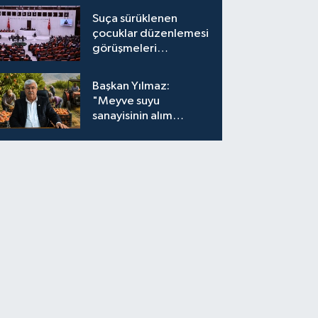
Suça sürüklenen
çocuklar düzenlemesi
görüşmeleri
tamamlandı
Başkan Yılmaz:
"Meyve suyu
sanayisinin alım
fiyatları yeniden
değerlendirilmeli''