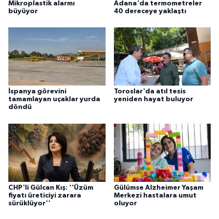
Mikroplastik alarmı
Adana'da termometreler
büyüyor
40 dereceye yaklaştı
İspanya görevini
Toroslar'da atıl tesis
tamamlayan uçaklar yurda
yeniden hayat buluyor
döndü
CHP'li Gülcan Kış: ''Üzüm
Gülümse Alzheimer Yaşam
fiyatı üreticiyi zarara
Merkezi hastalara umut
sürüklüyor''
oluyor