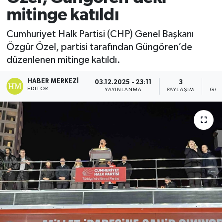
mitinge katıldı
Cumhuriyet Halk Partisi (CHP) Genel Başkanı
Özgür Özel, partisi tarafından Güngören’de
düzenlenen mitinge katıldı.
HABER MERKEZI
03.12.2025 - 23:11
3
EDITÖR
YAYINLANMA
PAYLAŞIM
GÖS