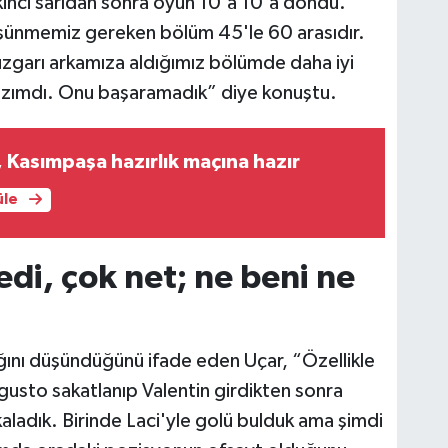
ikinci sarıdan sonra oyun 10'a 10'a döndü.
düşünmemiz gereken bölüm 45'le 60 arasıdır.
üzgarı arkamıza aldığımız bölümde daha iyi
lazımdı. Onu başaramadık” diye konuştu.
Kasımpaşa hazırlık maçına hazır
üle
edi, çok net; ne beni ne
ını düşündüğünü ifade eden Uçar, “Özellikle
ugusto sakatlanıp Valentin girdikten sonra
aladık. Birinde Laci'yle golü bulduk ama şimdi