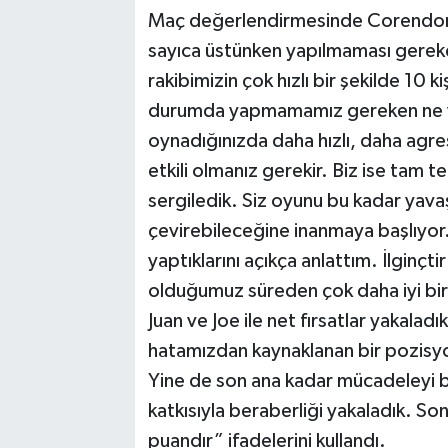
Maç değerlendirmesinde Corendon 
sayıca üstünken yapılmaması gereke
rakibimizin çok hızlı bir şekilde 10 k
durumda yapmamamız gereken ne vars
oynadığınızda daha hızlı, daha agres
etkili olmanız gerekir. Biz ise tam t
sergiledik. Siz oyunu bu kadar yavaş
çevirebileceğine inanmaya başlıyor.
yaptıklarını açıkça anlattım. İlginçti
olduğumuz süreden çok daha iyi bir 
Juan ve Joe ile net fırsatlar yakala
hatamızdan kaynaklanan bir pozisyon
Yine de son ana kadar mücadeleyi b
katkısıyla beraberliği yakaladık. So
puandır” ifadelerini kullandı.