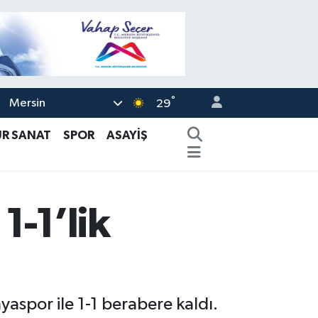
°
Mersin
29
ÜR SANAT
SPOR
ASAYİŞ
1-1’lik
aspor ile 1-1 berabere kaldı.