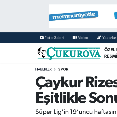
Mersin Nöbetçi Eczaneler
Mersin Hava Durumu
Foto Galeri
Video
Yazarlar
Mersin Namaz Vakitleri
ÖZEL
RESMİ
Mersin Trafik Yoğunluk Haritası
HABERLER
SPOR
Süper Lig Puan Durumu ve Fikstür
Çaykur Rizes
Tüm Manşetler
Eşitlikle So
Son Dakika Haberleri
Süper Lig’in 19’uncu haftası
Haber Arşivi