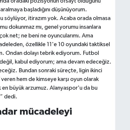
umda oradaki pozisyonun ofsayt olduğunu
daralmaya başladığını düşünüyorum.
u söylüyor, itirazım yok. Acaba orada olmasa
mu dokunmaz mı, genel yorumu insanlara
 çok net; ne beni ne oyuncularımı. Ama
eleden, özellikle 11'e 10 oyundaki taktiksel
. Ondan dolayı tebrik ediyorum. Futbol
 değil, kabul ediyorum; ama devam edeceğiz.
ğiz. Bundan sonraki süreçte, ligin ikinci
f veren hem de kimseye karşı oyun olarak
 en büyük arzumuz. Alanyaspor'u da bu
” dedi.
adar mücadeleyi