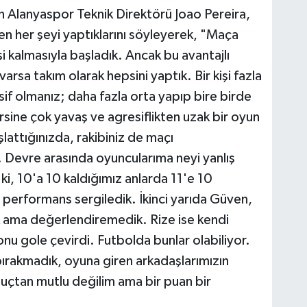
Alanyaspor Teknik Direktörü Joao Pereira,
n her şeyi yaptıklarını söyleyerek, "Maça
işi kalmasıyla başladık. Ancak bu avantajlı
a takım olarak hepsini yaptık. Bir kişi fazla
if olmanız; daha fazla orta yapıp bire birde
ersine çok yavaş ve agresiflikten uzak bir oyun
lattığınızda, rakibiniz de maçı
 Devre arasında oyuncularıma neyi yanlış
r ki, 10'a 10 kaldığımız anlarda 11'e 10
performans sergiledik. İkinci yarıda Güven,
dık ama değerlendiremedik. Rize ise kendi
u gole çevirdi. Futbolda bunlar olabiliyor.
ırakmadık, oyuna giren arkadaşlarımızın
nuçtan mutlu değilim ama bir puan bir