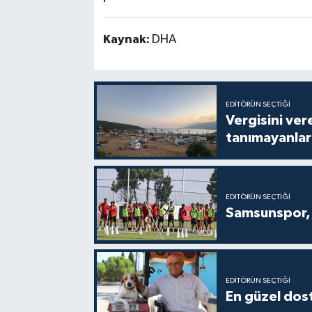
Kaynak:
DHA
EDITÖRÜN SEÇTIĞI
Vergisini ver
tanımayanlar 
EDITÖRÜN SEÇTIĞI
Samsunspor, 
EDITÖRÜN SEÇTIĞI
En güzel dost