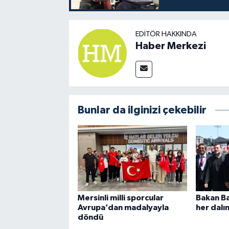
EDITÖR HAKKINDA
Haber Merkezi
Bunlar da ilginizi çekebilir
Mersinli milli sporcular
Bakan Ba
Avrupa’dan madalyayla
her dalı
döndü