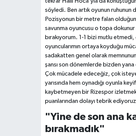
tekrar Halil Hoca'yla da konuştuğ
söyledi. Ben artık oyunun ruhunun 
Pozisyonun bir metre falan olduğun
savunma oyuncusu o topa dokunur 
bırakıyorum. 1-1 bizi mutlu etmedi,
oyuncularımın ortaya koyduğu mücad
sadakatten genel olarak memnunum
şansı son dönemlerde bizden yana
Çok mücadele edeceğiz, çok isteyece
yarısında hem oynadığı oyunla keyi
kaybetmeyen bir Rizespor izletmek
puanlarından dolayı tebrik ediyoruz
"Yine de son ana k
bırakmadık"