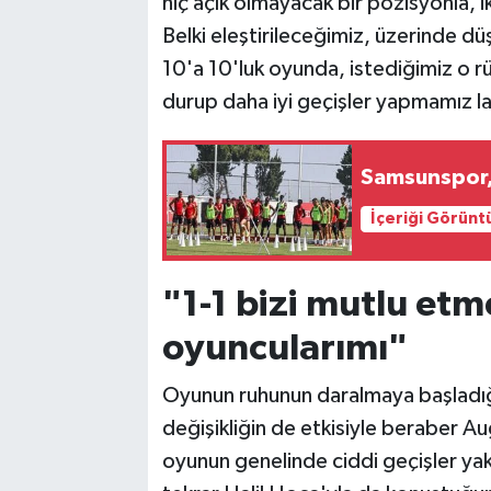
hiç açık olmayacak bir pozisyonla, 
Belki eleştirileceğimiz, üzerinde 
10'a 10'luk oyunda, istediğimiz o r
durup daha iyi geçişler yapmamız 
Samsunspor, 
İçeriği Görünt
"1-1 bizi mutlu etm
oyuncularımı"
Oyunun ruhunun daralmaya başladığ
değişikliğin de etkisiyle beraber A
oyunun genelinde ciddi geçişler yak