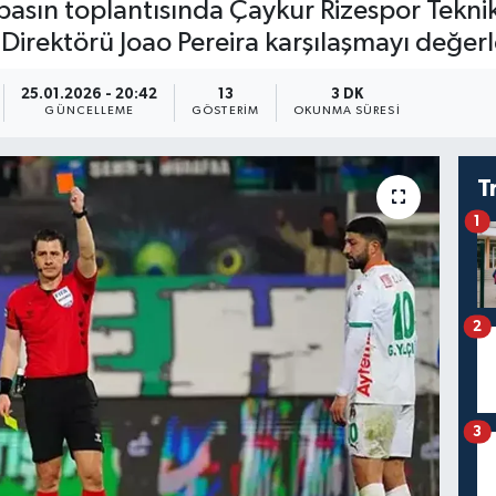
sın toplantısında Çaykur Rizespor Teknik
irektörü Joao Pereira karşılaşmayı değerl
25.01.2026 - 20:42
13
3 DK
GÜNCELLEME
GÖSTERIM
OKUNMA SÜRESI
T
1
2
3