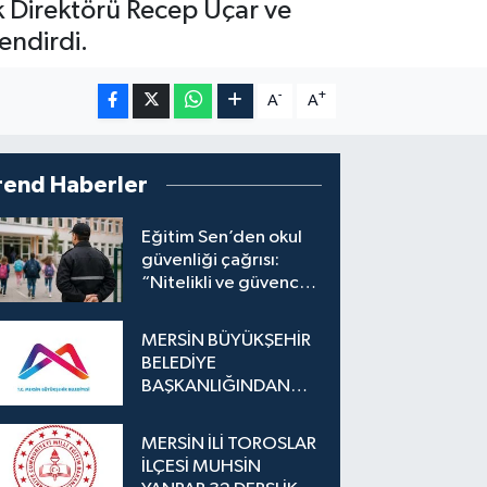
 Direktörü Recep Uçar ve
endirdi.
-
+
A
A
rend Haberler
Eğitim Sen’den okul
güvenliği çağrısı:
“Nitelikli ve güvenceli
personel istiyoruz”
MERSİN BÜYÜKŞEHİR
BELEDİYE
BAŞKANLIĞINDAN
İLAN
MERSİN İLİ TOROSLAR
İLÇESİ MUHSİN