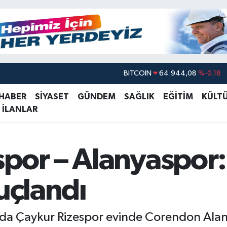
DOLAR
47,7436
%0.18
EURO
55,2510
%0.32
 HABER
SİYASET
GÜNDEM
SAĞLIK
EĞİTİM
KÜLT
 İLANLAR
STERLİN
64,4811
%0.38
GRAM ALTIN
6660.55
%0.03
BİST100
13.779
%-14
por – Alanyaspor: 
BITCOIN
64.944,08
%-0.18
nuçlandı
nda Çaykur Rizespor evinde Corendon Alany