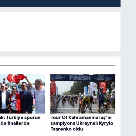
k: Türkiye sporun
Tour Of Kahramanmaraş’ın
nda finallerde
şampiyonu Ukraynalı Kyrylo
Tsarenko oldu