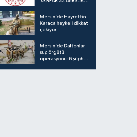
YANPAR 32 DERSLİKLİ
İLKOKUL YAPIM İŞİ
Mersin’de Hayrettin
Karaca heykeli dikkat
çekiyor
Mersin’de Daltonlar
suç örgütü
operasyonu: 6 şüpheli
tutuklandı