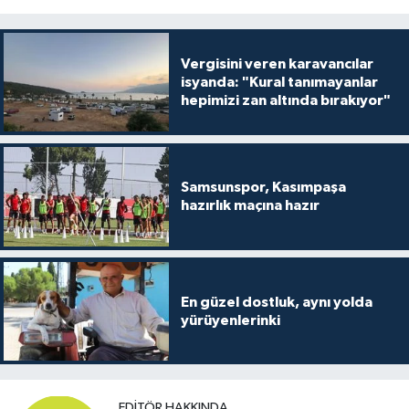
Vergisini veren karavancılar
isyanda: "Kural tanımayanlar
hepimizi zan altında bırakıyor"
Samsunspor, Kasımpaşa
hazırlık maçına hazır
En güzel dostluk, aynı yolda
yürüyenlerinki
EDITÖR HAKKINDA