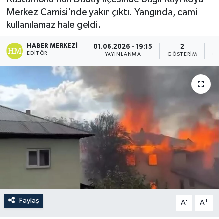
Merkez Camisi'nde yakın çıktı. Yangında, cami
kullanılamaz hale geldi.
HABER MERKEZI
01.06.2026 - 19:15
2
EDITÖR
YAYINLANMA
GÖSTERIM
O
Paylaş
-
+
A
A