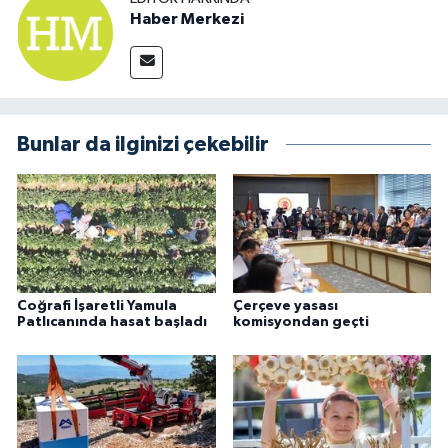
Haber Merkezi
Bunlar da ilginizi çekebilir
Coğrafi İşaretli Yamula
Çerçeve yasası
Patlıcanında hasat başladı
komisyondan geçti