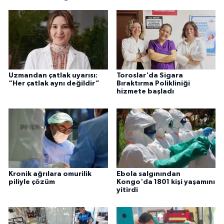
Uzmandan çatlak uyarısı:
Toroslar'da Sigara
“Her çatlak aynı değildir”
Bıraktırma Polikliniği
hizmete başladı
Kronik ağrılara omurilik
Ebola salgınından
piliyle çözüm
Kongo'da 1801 kişi yaşamını
yitirdi