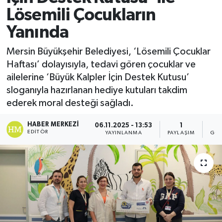
Lösemili Çocukların
Yanında
Mersin Büyükşehir Belediyesi, ‘Lösemili Çocuklar
Haftası’ dolayısıyla, tedavi gören çocuklar ve
ailelerine ‘Büyük Kalpler İçin Destek Kutusu’
sloganıyla hazırlanan hediye kutuları takdim
ederek moral desteği sağladı.
HABER MERKEZI
06.11.2025 - 13:53
1
EDITÖR
YAYINLANMA
PAYLAŞIM
GÖS