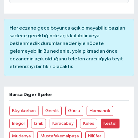
Her eczane gece boyunca açık olmayabilir, bazıları
sadece gerektiğinde açık kalabilir veya
beklenmedik durumlar nedeniyle nöbete
gelemeyebilir. Bu nedenle, yola çıkmadan önce
eczanenin açık olduğunu telefon aracılığıyla teyit
etmeniz iyi bir fikir olacaktır.
Bursa Diğer İlçeler
Büyükorhan
Gemlik
Gürsu
Harmancik
İnegöl
İznik
Karacabey
Keles
Kestel
Mudanya
Mustafakemalpaşa
Nilüfer