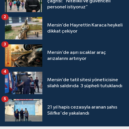
çağrısı: “Nitelikli ve güvenceli
personel istiyoruz”
2
Mersin’de Hayrettin Karaca heykeli
dikkat çekiyor
3
Mersin’de aşırı sıcaklar araç
arızalarını artırıyor
4
Mersin’de tatil sitesi yöneticisine
silahlı saldırıda 3 şüpheli tutuklandı
5
21 yıl hapis cezasıyla aranan şahıs
Silifke'de yakalandı