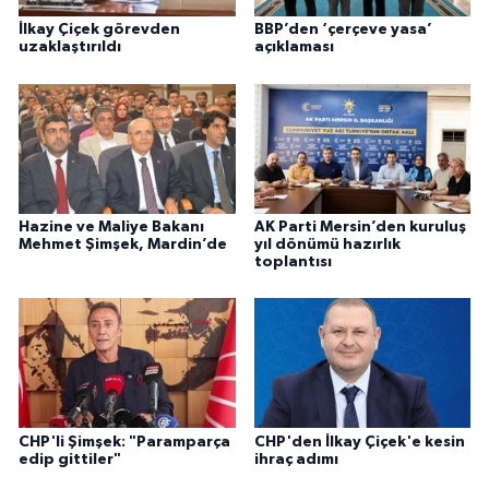
İlkay Çiçek görevden
BBP’den ‘çerçeve yasa’
uzaklaştırıldı
açıklaması
Hazine ve Maliye Bakanı
AK Parti Mersin’den kuruluş
Mehmet Şimşek, Mardin’de
yıl dönümü hazırlık
toplantısı
CHP'li Şimşek: "Paramparça
CHP'den İlkay Çiçek'e kesin
edip gittiler"
ihraç adımı