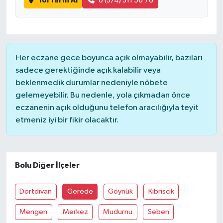
Yol Tarifi Al
0 (374) 311 56 76
Her eczane gece boyunca açık olmayabilir, bazıları
sadece gerektiğinde açık kalabilir veya
beklenmedik durumlar nedeniyle nöbete
gelemeyebilir. Bu nedenle, yola çıkmadan önce
eczanenin açık olduğunu telefon aracılığıyla teyit
etmeniz iyi bir fikir olacaktır.
Bolu Diğer İlçeler
Dörtdivan
Gerede
Göynük
Kibriscik
Mengen
Merkez
Mudurnu
Seben