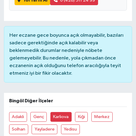
Yol Tarifi Al
0 (426) 511 24 99
Her eczane gece boyunca açık olmayabilir, bazıları
sadece gerektiğinde açık kalabilir veya
beklenmedik durumlar nedeniyle nöbete
gelemeyebilir. Bu nedenle, yola çıkmadan önce
eczanenin açık olduğunu telefon aracılığıyla teyit
etmeniz iyi bir fikir olacaktır.
Bingöl Diğer İlçeler
Adakli
Genç
Karliova
Kiği
Merkez
Solhan
Yayladere
Yedisu