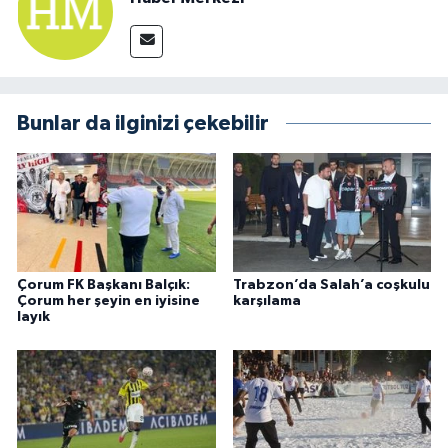
Bunlar da ilginizi çekebilir
Çorum FK Başkanı Balçık:
Trabzon’da Salah’a coşkulu
Çorum her şeyin en iyisine
karşılama
layık