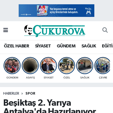
Mersin Nöbetçi Eczaneler
Mersin Hava Durumu
Mersin Namaz Vakitleri
ÖZEL HABER
SİYASET
GÜNDEM
SAĞLIK
EĞİT
Mersin Trafik Yoğunluk Haritası
Süper Lig Puan Durumu ve Fikstür
GÜNDEM
ASAYİŞ
SİYASET
ÖZEL
SAĞLIK
ÇEVRE
Tüm Manşetler
HABERLER
SPOR
Son Dakika Haberleri
Beşiktaş 2. Yarıya
Haber Arşivi
Antalya'da Hazırlanıyor