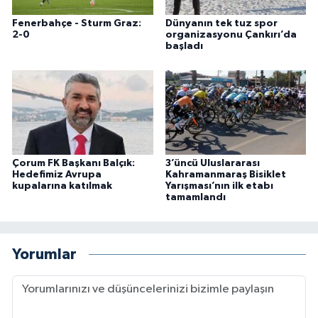
Fenerbahçe - Sturm Graz:
Dünyanın tek tuz spor
2-0
organizasyonu Çankırı’da
başladı
Çorum FK Başkanı Balçık:
3’üncü Uluslararası
Hedefimiz Avrupa
Kahramanmaraş Bisiklet
kupalarına katılmak
Yarışması’nın ilk etabı
tamamlandı
Yorumlar