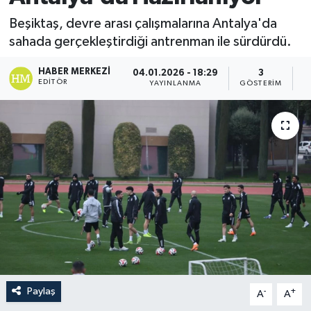
Beşiktaş, devre arası çalışmalarına Antalya'da
sahada gerçekleştirdiği antrenman ile sürdürdü.
HABER MERKEZI
04.01.2026 - 18:29
3
EDITÖR
YAYINLANMA
GÖSTERIM
O
Paylaş
-
+
A
A