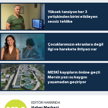
Yüksek tansiyon her 3
yetişkinden birini etkileyen
sessiz tehlike
Çocuklarımızın ekranlara değil
ilgi ve harekete ihtiyacı var
MESKİ kayıpların önüne geçti
Mersin yazı su kaygısı
yaşamadan geçiriyor
EDITÖR HAKKINDA
Haber Merkezi