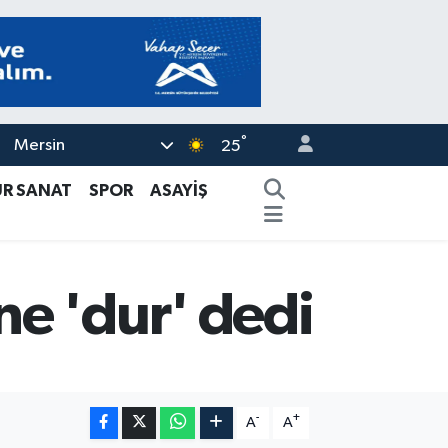
°
Mersin
25
ÜR SANAT
SPOR
ASAYİŞ
e 'dur' dedi
-
+
A
A