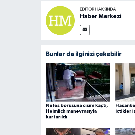
EDITÖR HAKKINDA
Haber Merkezi
Bunlar da ilginizi çekebilir
Nefes borusuna cisim kaçtı,
Hasanke
Heimlich manevrasıyla
içtikleri
kurtarıldı