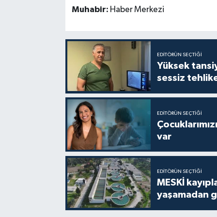
Muhabir:
Haber Merkezi
EDITÖRÜN SEÇTIĞI
Yüksek tansiy
sessiz tehlik
EDITÖRÜN SEÇTIĞI
Çocuklarımızı
var
EDITÖRÜN SEÇTIĞI
MESKİ kayıpla
yaşamadan ge