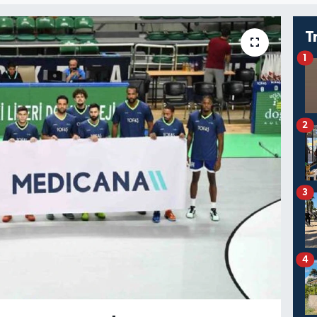
T
1
2
3
4