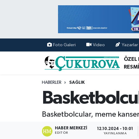
Mersin Nöbetçi Eczaneler
Mersin Hava Durumu
Foto Galeri
Video
Yazarlar
Mersin Namaz Vakitleri
ÖZEL
RESMİ
Mersin Trafik Yoğunluk Haritası
HABERLER
SAĞLIK
Süper Lig Puan Durumu ve Fikstür
Basketbolcu
Tüm Manşetler
Basketbolcular, meme kanser
Son Dakika Haberleri
HABER MERKEZI
12.10.2024 - 10:01
EDITÖR
Haber Arşivi
YAYINLANMA