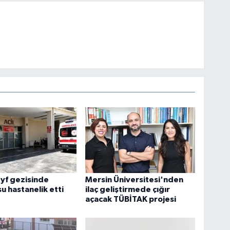
yf gezisinde
Mersin Üniversitesi'nden
 su hastanelik etti
ilaç geliştirmede çığır
açacak TÜBİTAK projesi