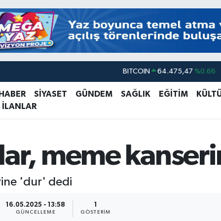
BITCOIN
64.475,47
%0.66
DOLAR
47,5971
%0.05
EURO
55,1336
%0.18
 HABER
SİYASET
GÜNDEM
SAĞLIK
EĞİTİM
KÜLT
 İLANLAR
STERLİN
64,2534
%0.22
GRAM ALTIN
6527.85
%0.54
lar, meme kanserin
BİST100
13.703
%0
ine 'dur' dedi
16.05.2025 - 13:58
1
GÜNCELLEME
GÖSTERIM