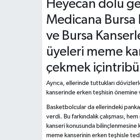
Heyecan dolu g
Medicana Bursa H
ve Bursa Kanserl
üyeleri meme ka
çekmek içintribün
Ayrıca, ellerinde tuttukları dövizl
kanserinde erken teşhisin önemine 
Basketbolcular da ellerindeki pankar
verdi. Bu farkındalık çalışması, h
kanseri konusunda bilinçlenmesine k
meme kanserinin erken teşhisle teda