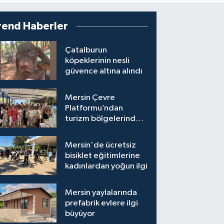
rend Haberler
Çatalburun
köpeklerinin nesli
güvence altına alındı
Mersin Çevre
Platformu’ndan
turizm bölgelerinde
inşaat yasağı çağrısı
Mersin'de ücretsiz
bisiklet eğitimlerine
kadınlardan yoğun ilgi
Mersin yaylalarında
prefabrik evlere ilgi
büyüyor