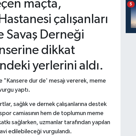
eçen maçta,
5
astanesi çalışanları
e Savaş Derneği
nserine dikkat
deki yerlerini aldı.
erle "Kansere dur de' mesajı vererek, meme
vurgu yaptı.
tlar, sağlık ve dernek çalışanlarına destek
em spor camiasının hem de toplumun meme
atkı sağlarken, uzmanlar tarafından yapılan
vi edilebileceği vurgulandı.