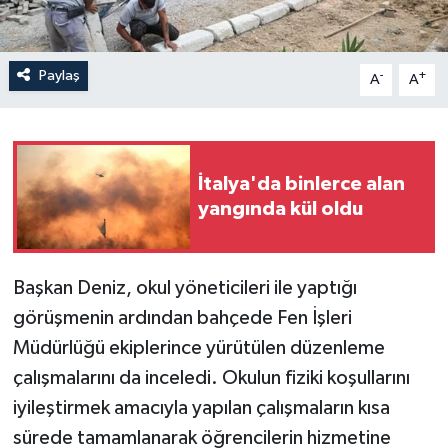
Paylaş
-
+
A
A
İtalya'da binlerce alan
yangında kül oldu
Başkan Deniz, okul yöneticileri ile yaptığı
görüşmenin ardından bahçede Fen İşleri
Müdürlüğü ekiplerince yürütülen düzenleme
çalışmalarını da inceledi. Okulun fiziki koşullarını
iyileştirmek amacıyla yapılan çalışmaların kısa
sürede tamamlanarak öğrencilerin hizmetine