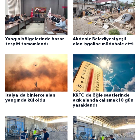
Yangın bölgelerinde hasar
Akdeniz Belediyesi yeşil
tespiti tamamlandı
alan işgaline müdahale etti
İtalya'da binlerce alan
KKTC'de öğle saatlerinde
yangında kül oldu
açık alanda çalışmak 10 gün
yasaklandı