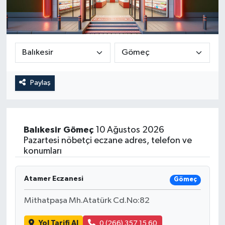
Paylaş
Balıkesir
Gömeç
10 Ağustos 2026
Pazartesi nöbetçi eczane adres, telefon ve
konumları
Atamer Eczanesi
Gömeç
Mithatpaşa Mh.Atatürk Cd.No:82
Yol Tarifi Al
0 (266) 357 15 60