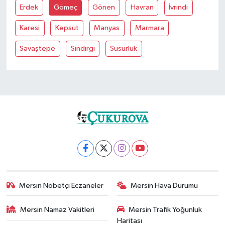
Erdek
Gömeç
Gönen
Havran
İvrindi
Karesi
Kepsut
Manyas
Marmara
Savaştepe
Sindirgi
Susurluk
Mersin Nöbetçi Eczaneler
Mersin Hava Durumu
Mersin Namaz Vakitleri
Mersin Trafik Yoğunluk
Haritası