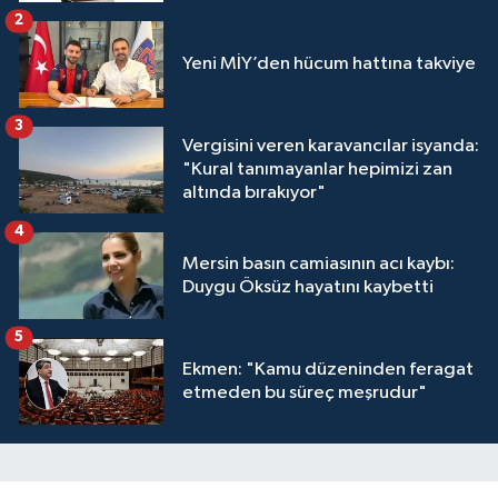
2
Yeni MİY’den hücum hattına takviye
3
Vergisini veren karavancılar isyanda:
"Kural tanımayanlar hepimizi zan
altında bırakıyor"
4
Mersin basın camiasının acı kaybı:
Duygu Öksüz hayatını kaybetti
5
Ekmen: "Kamu düzeninden feragat
etmeden bu süreç meşrudur"