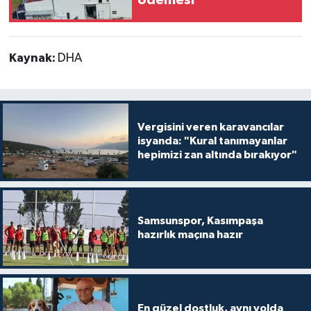
ödemesi
Kaynak:
DHA
Vergisini veren karavancılar
isyanda: "Kural tanımayanlar
hepimizi zan altında bırakıyor"
Samsunspor, Kasımpaşa
hazırlık maçına hazır
En güzel dostluk, aynı yolda