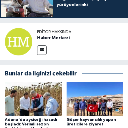
yürüyenlerinki
EDITÖR HAKKINDA
Haber Merkezi
Bunlar da ilginizi çekebilir
Adana'da ayçiçeği hasadı
Göçer hayvancılık yapan
başladı: Verimli sezon
üreticilere ziyaret