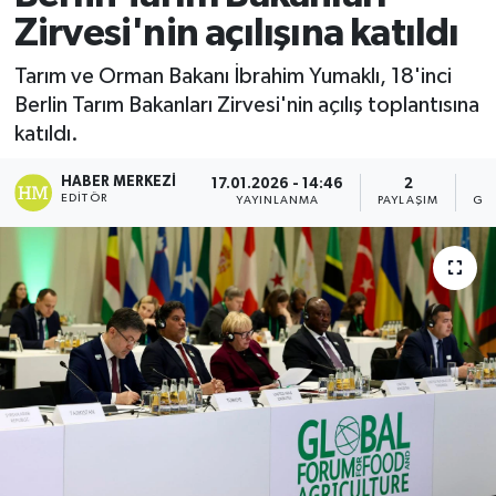
Zirvesi'nin açılışına katıldı
Tarım ve Orman Bakanı İbrahim Yumaklı, 18'inci
Berlin Tarım Bakanları Zirvesi'nin açılış toplantısına
katıldı.
HABER MERKEZI
17.01.2026 - 14:46
2
EDITÖR
YAYINLANMA
PAYLAŞIM
GÖ