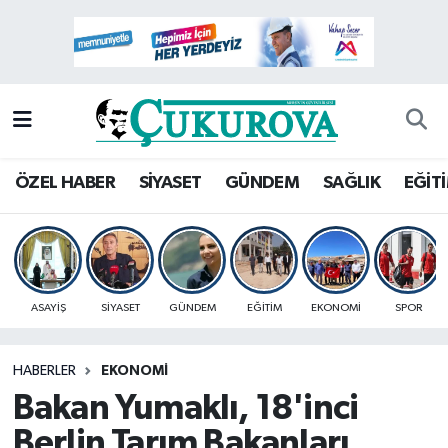
Mersin Nöbetçi Eczaneler
Mersin Hava Durumu
Mersin Namaz Vakitleri
ÖZEL HABER
SİYASET
GÜNDEM
SAĞLIK
EĞİT
Mersin Trafik Yoğunluk Haritası
Süper Lig Puan Durumu ve Fikstür
ASAYİŞ
SİYASET
GÜNDEM
EĞİTİM
EKONOMİ
SPOR
Tüm Manşetler
HABERLER
EKONOMİ
Son Dakika Haberleri
Bakan Yumaklı, 18'inci
Haber Arşivi
Berlin Tarım Bakanları