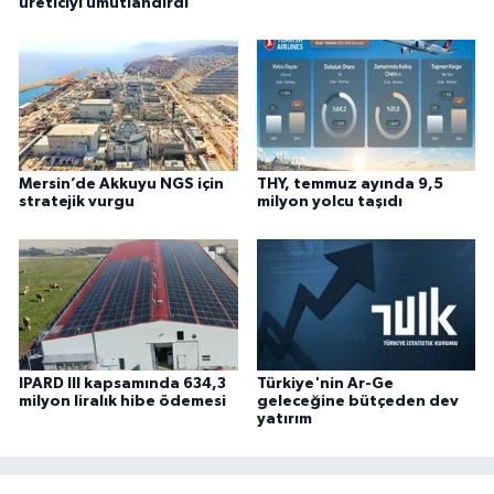
üreticiyi umutlandırdı
Mersin’de Akkuyu NGS için
THY, temmuz ayında 9,5
stratejik vurgu
milyon yolcu taşıdı
IPARD III kapsamında 634,3
Türkiye'nin Ar-Ge
milyon liralık hibe ödemesi
geleceğine bütçeden dev
yatırım