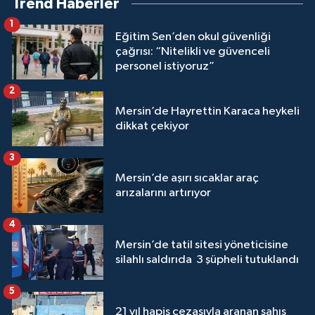
Trend Haberler
1
Eğitim Sen’den okul güvenliği
çağrısı: “Nitelikli ve güvenceli
personel istiyoruz”
2
Mersin’de Hayrettin Karaca heykeli
dikkat çekiyor
3
Mersin’de aşırı sıcaklar araç
arızalarını artırıyor
4
Mersin’de tatil sitesi yöneticisine
silahlı saldırıda 3 şüpheli tutuklandı
5
21 yıl hapis cezasıyla aranan şahıs