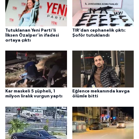
Tutuklanan Yeni Parti'li
TIR’dan cephanelik çıktı:
İlksen Özalper’in ifadesi
Şoför tutuklandı
ortaya çıktı
Kar maskeli 5 şüpheli, 1
Eğlence mekanında kavga
milyon liralık vurgun yaptı
ölümle bitti