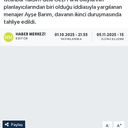
planlayıcılarından biri olduğu iddiasıyla yargılanan
menajer Ayşe Barım, davanın ikinci duruşmasında
tahliye edildi.
HABER MERKEZI
01.10.2025 - 21:55
05.11.2025 - 15:2
EDITÖR
YAYINLANMA
GÜNCELLEME
Paylaş
-
+
A
A