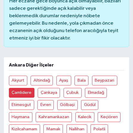
Her eczane gece boyunca açık olmayabilir, bazıları
sadece gerektiğinde açık kalabilir veya
beklenmedik durumlar nedeniyle nöbete
gelemeyebilir. Bu nedenle, yola çıkmadan önce
eczanenin açık olduğunu telefon aracılığıyla teyit
etmeniz iyi bir fikir olacaktır.
Ankara Diğer İlçeler
Akyurt
Altindağ
Ayaş
Bala
Beypazari
Çamlidere
Çankaya
Çubuk
Elmadağ
Etimesgut
Evren
Gölbaşi
Güdül
Haymana
Kahramankazan
Kalecik
Keçiören
Kizilcahamam
Mamak
Nallihan
Polatli