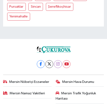
Pursaklar
Sincan
Şereflikoçhisar
Yenimahalle
Mersin Nöbetçi Eczaneler
Mersin Hava Durumu
Mersin Namaz Vakitleri
Mersin Trafik Yoğunluk
Haritası