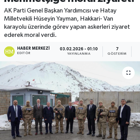
AK Parti Genel Başkan Yardımcısı ve Hatay
Milletvekili Hüseyin Yayman, Hakkari- Van
karayolu üzerinde görev yapan askerleri ziyaret
ederek moral verdi.
HABER MERKEZI
03.02.2026 - 01:10
7
EDITÖR
YAYINLANMA
GÖSTERIM
O