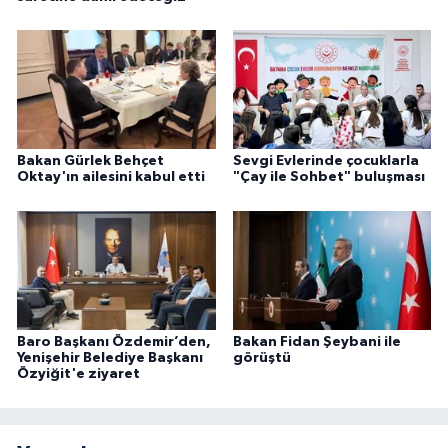
Bakan Gürlek Behçet
Sevgi Evlerinde çocuklarla
Oktay'ın ailesini kabul etti
"Çay ile Sohbet" buluşması
Baro Başkanı Özdemir’den,
Bakan Fidan Şeybani ile
Yenişehir Belediye Başkanı
görüştü
Özyiğit'e ziyaret