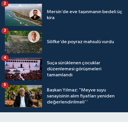
2
Mersin’de eve taşınmanın bedeli üç
kira
3
Silifke’de poyraz mahsulü vurdu
4
Suça sürüklenen çocuklar
düzenlemesi görüşmeleri
tamamlandı
5
Başkan Yılmaz: "Meyve suyu
sanayisinin alım fiyatları yeniden
değerlendirilmeli''