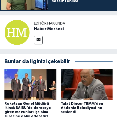
sessiz tehlike
EDITÖR HAKKINDA
Haber Merkezi
Bunlar da ilginizi çekebilir
Roketsan Genel Müdürü
Talat Dinçer TBMM'den
İkinci: BAİBÜ’de dereceye
Akdeniz Belediyesi'ne
giren mezunları işe alım
seslendi
sürecine dahil edeceğiz