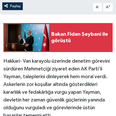
Paylaş
-
+
A
A
Bakan Fidan Şeybani ile
görüştü
Hakkari- Van karayolu üzerinde denetim görevini
sürdüren Mehmetçiği ziyaret eden AK Parti’li
Yayman, taleplerini dinleyerek hem moral verdi.
Askerlerin zor koşullar altında gösterdikleri
kararlılık ve fedakârlığa vurgu yapan Yayman,
devletin her zaman güvenlik güçlerinin yanında
olduğunu vurguladı ve görevlerinde üstün
başarılar temenni etti.