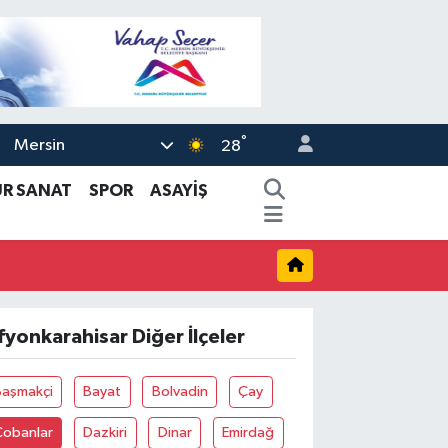
°
Mersin
28
ÜR SANAT
SPOR
ASAYİŞ
fyonkarahisar Diğer İlçeler
Başmakçi
Bayat
Bolvadin
Çay
Çobanlar
Dazkiri
Dinar
Emirdağ