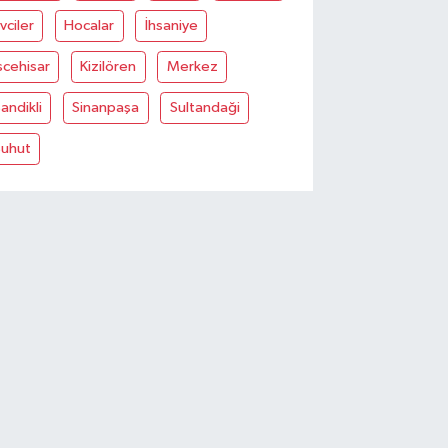
vciler
Hocalar
İhsaniye
scehisar
Kizilören
Merkez
andikli
Sinanpaşa
Sultandaği
Şuhut