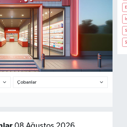
E
İ
S
lar
08 Ağustos 2026