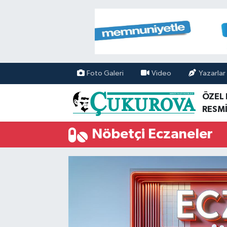
Mersin Nöbetçi Eczaneler
Mersin Hava Durumu
Foto Galeri
Video
Yazarlar
Mersin Namaz Vakitleri
ÖZEL
RESMİ
Mersin Trafik Yoğunluk Haritası
Nöbetçi Eczaneler
Süper Lig Puan Durumu ve Fikstür
Tüm Manşetler
Son Dakika Haberleri
Haber Arşivi