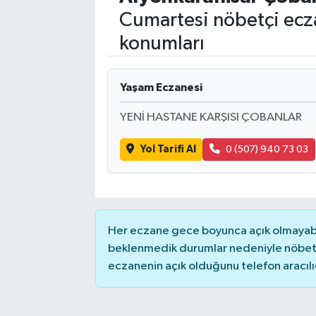
Cumartesi nöbetçi ecza
konumları
Yaşam Eczanesi
YENİ HASTANE KARŞISI ÇOBANLAR
Yol Tarifi Al
0 (507) 940 73 03
Her eczane gece boyunca açık olmayabili
beklenmedik durumlar nedeniyle nöbete
eczanenin açık olduğunu telefon aracılığıy