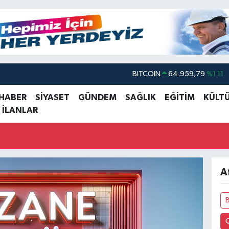
BITCOIN
64.959,79
%1.11
DOLAR
47,7436
%0.18
 HABER
SİYASET
GÜNDEM
SAĞLIK
EĞİTİM
KÜLT
 İLANLAR
EURO
55,2510
%0.32
STERLİN
64,4811
%0.38
GRAM ALTIN
6660.55
%0.03
BİST100
13.779
%-14
A