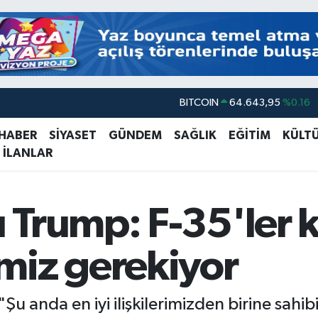
DOLAR
47,6704
%0
EURO
55,0406
%-0.08
 HABER
SİYASET
GÜNDEM
SAĞLIK
EĞİTİM
KÜLT
 İLANLAR
STERLİN
64,2143
%0
GRAM ALTIN
6500.87
%0.12
BİST100
13.799
%70
 Trump: F-35'ler
BITCOIN
64.643,95
%0.16
miz gerekiyor
anda en iyi ilişkilerimizden birine sahibiz