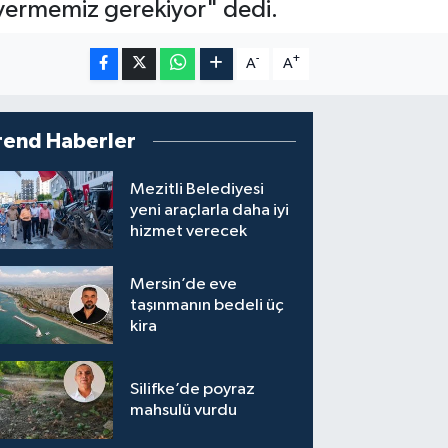
 vermemiz gerekiyor" dedi.
-
+
A
A
rend Haberler
Mezitli Belediyesi
yeni araçlarla daha iyi
hizmet verecek
Mersin’de eve
taşınmanın bedeli üç
kira
Silifke’de poyraz
mahsulü vurdu