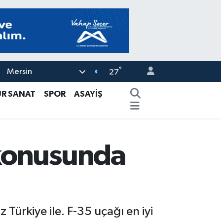
°
Mersin
27
ÜR SANAT
SPOR
ASAYİŞ
 konusunda
 Türkiye ile. F-35 uçağı en iyi