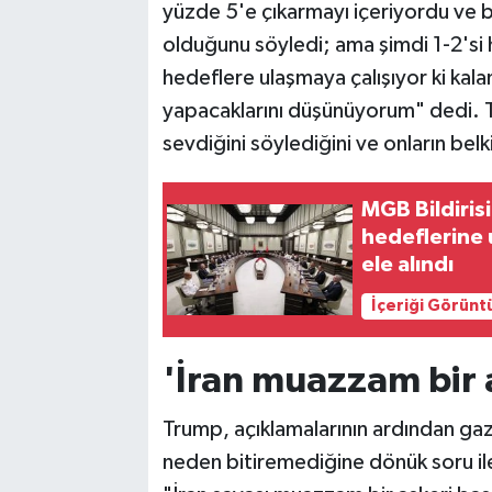
yüzde 5'e çıkarmayı içeriyordu ve 
olduğunu söyledi; ama şimdi 1-2'si
hedeflere ulaşmaya çalışıyor ki kalan
yapacaklarını düşünüyorum" dedi. Tr
sevdiğini söylediğini ve onların belk
MGB Bildiris
hedeflerine 
ele alındı
İçeriği Görünt
'İran muazzam bir a
Trump, açıklamalarının ardından gazet
neden bitiremediğine dönük soru il