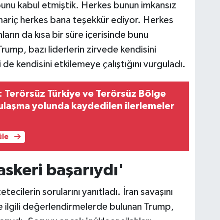
bunu kabul etmiştik. Herkes bunun imkansız
 hariç herkes bana teşekkür ediyor. Herkes
ların da kısa bir süre içerisinde bunu
ump, bazı liderlerin zirvede kendisini
i de kendisini etkilemeye çalıştığını vurguladı.
i: Terörsüz Türkiye ve Terörsüz Bölge
ulaşma yolunda kaydedilen ilerlemeler
üle
skeri başarıydı'
ecilerin sorularını yanıtladı. İran savaşını
e ilgili değerlendirmelerde bulunan Trump,