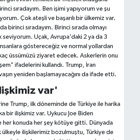
birinci sıradayım. Ben işimi yapıyorum ve şu
orum. Çok ateşli ve başarılı bir ülkemiz var.
da birinci sıradayım. Birinci sırada olmayı
 seviyorum. Uçak, Avrupa'daki 2 ya da 3
nsanlara göstereceğiz ve normal yollardan
kaç üssümüzü ziyaret edecek. Askerlerin onu
em" ifadelerini kullandı. Trump, İran
vaşın yeniden başlamayacağını da ifade etti.
lişkimiz var'
zerine Trump, ilk döneminde de Türkiye ile harika
ka bir ilişkimiz var. Uykucu Joe Biden
ve her konuda her şey kötüye gitti. Dünyada
ülkeyle ilişkilerimiz bozulmuştu, Türkiye de