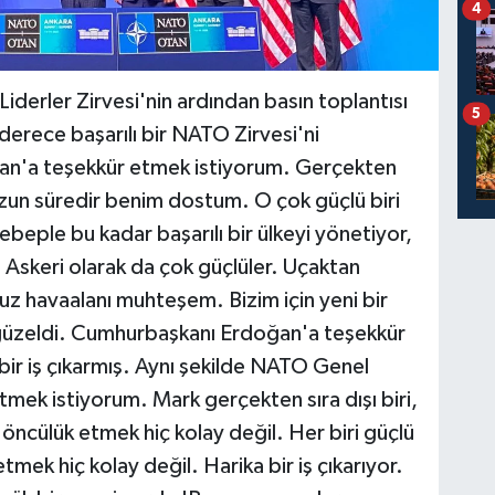
4
erler Zirvesi'nin ardından basın toplantısı
5
erece başarılı bir NATO Zirvesi'ni
n'a teşekkür etmek istiyorum. Gerçekten
 uzun süredir benim dostum. O çok güçlü biri
 sebeple bu kadar başarılı bir ülkeyi yönetiyor,
 Askeri olarak da çok güçlüler. Uçaktan
uz havaalanı muhteşem. Bizim için yeni bir
k güzeldi. Cumhurbaşkanı Erdoğan'a teşekkür
bir iş çıkarmış. Aynı şekilde NATO Genel
mek istiyorum. Mark gerçekten sıra dışı biri,
re öncülük etmek hiç kolay değil. Her biri güçlü
etmek hiç kolay değil. Harika bir iş çıkarıyor.