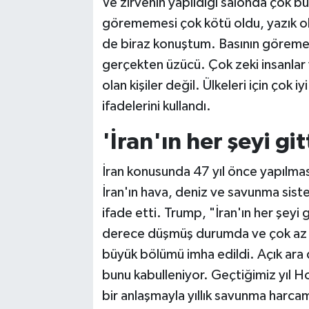
Ve zirvenin yapıldığı salonda çok bü
görememesi çok kötü oldu, yazık ol
de biraz konuştum. Basının göreme
gerçekten üzücü. Çok zeki insanlar ve
olan kişiler değil. Ülkeleri için çok 
ifadelerini kullandı.
'İran'ın her şeyi git
İran konusunda 47 yıl önce yapılmas
İran'ın hava, deniz ve savunma sistem
ifade etti. Trump, "İran'ın her şeyi g
derece düşmüş durumda ve çok az sa
büyük bölümü imha edildi. Açık ara
bunu kabulleniyor. Geçtiğimiz yıl H
bir anlaşmayla yıllık savunma harca