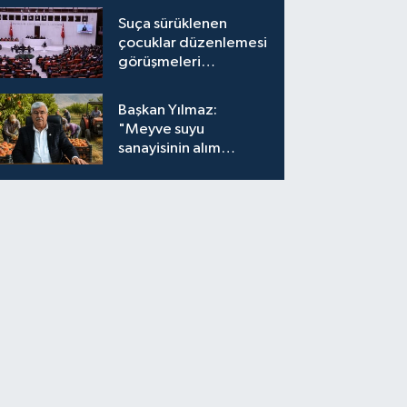
Suça sürüklenen
çocuklar düzenlemesi
görüşmeleri
tamamlandı
Başkan Yılmaz:
"Meyve suyu
sanayisinin alım
fiyatları yeniden
değerlendirilmeli''