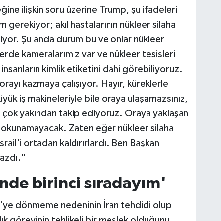
ne ilişkin soru üzerine Trump, şu ifadeleri
 gerekiyor; akıl hastalarının nükleer silaha
yor. Şu anda durum bu ve onlar nükleer
erde kameralarımız var ve nükleer tesisleri
nsanların kimlik etiketini dahi görebiliyoruz.
orayı kazmaya çalışıyor. Hayır, küreklerle
yük iş makineleriyle bile oraya ulaşamazsınız,
ı çok yakından takip ediyoruz. Oraya yaklaşan
 dokunamayacak. Zaten eğer nükleer silaha
İsrail'i ortadan kaldırırlardı. Ben Başkan
mazdı."
inde birinci sıradayım'
D'ye dönmeme nedeninin İran tehdidi olup
anlık görevinin tehlikeli bir meslek olduğunu