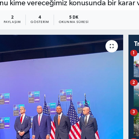
Bunu kime vereceğimiz konusunda bir karar
2
4
5 DK
PAYLAŞIM
GÖSTERIM
OKUNMA SÜRESI
T
1
2
3