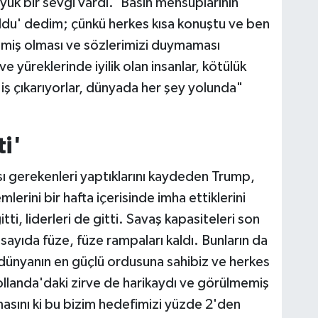
yük bir sevgi vardı. 'Basın mensuplarının
du' dedim; çünkü herkes kısa konuştu ve ben
miş olması ve sözlerimizi duymaması
 yüreklerinde iyilik olan insanlar, kötülük
iyi iş çıkarıyorlar, dünyada her şey yolunda"
ti'
ı gerekenleri yaptıklarını kaydeden Trump,
lerini bir hafta içerisinde imha ettiklerini
itti, liderleri de gitti. Savaş kapasiteleri son
yıda füze, füze rampaları kaldı. Bunların da
 dünyanın en güçlü ordusuna sahibiz ve herkes
ollanda'daki zirve de harikaydı ve görülmemiş
masını ki bu bizim hedefimizi yüzde 2'den