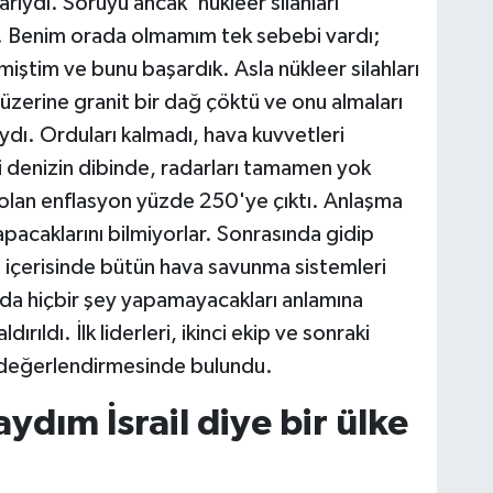
rıydı. Soruyu ancak 'nükleer silahları
m. Benim orada olmamım tek sebebi vardı;
miştim ve bunu başardık. Asla nükleer silahları
zerine granit bir dağ çöktü ve onu almaları
ydı. Orduları kalmadı, hava kuvvetleri
ri denizin dibinde, radarları tamamen yok
olan enflasyon yüzde 250'ye çıktı. Anlaşma
pacaklarını bilmiyorlar. Sonrasında gidip
n içerisinde bütün hava savunma sistemleri
tada hiçbir şey yapamayacakları anlamına
rıldı. İlk liderleri, ikinci ekip ve sonraki
ı" değerlendirmesinde bulundu.
dım İsrail diye bir ülke