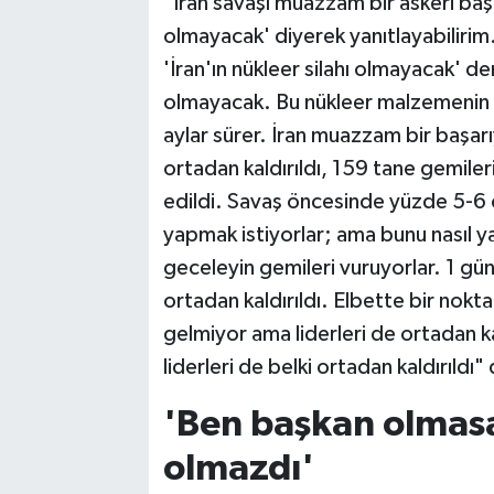
"İran savaşı muazzam bir askeri başa
olmayacak' diyerek yanıtlayabiliri
'İran'ın nükleer silahı olmayacak' de
olmayacak. Bu nükleer malzemenin ü
aylar sürer. İran muazzam bir başarı
ortadan kaldırıldı, 159 tane gemile
edildi. Savaş öncesinde yüzde 5-6 
yapmak istiyorlar; ama bunu nasıl ya
geceleyin gemileri vuruyorlar. 1 gü
ortadan kaldırıldı. Elbette bir nok
gelmiyor ama liderleri de ortadan kaldı
liderleri de belki ortadan kaldırıld
'Ben başkan olmasay
olmazdı'