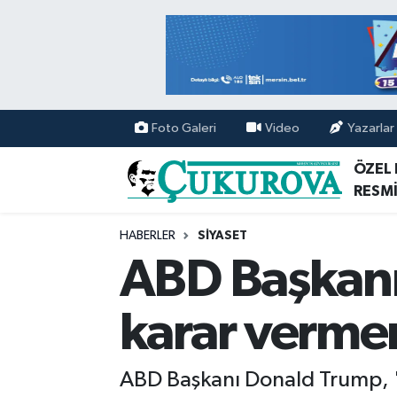
Mersin Nöbetçi Eczaneler
Mersin Hava Durumu
Foto Galeri
Video
Yazarlar
Mersin Namaz Vakitleri
ÖZEL
RESMİ
Mersin Trafik Yoğunluk Haritası
HABERLER
SİYASET
Süper Lig Puan Durumu ve Fikstür
ABD Başkanı
Tüm Manşetler
karar verme
Son Dakika Haberleri
ABD Başkanı Donald Trump, "Şu 
Haber Arşivi